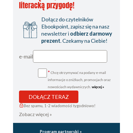
literacką przygodę!
Dołącz do czytelników
Ebookpoint, zapisz się na nasz
newsletter i
odbierz darmowy
prezent
. Czekamy na Ciebie!
e-mail
*
Chcę otrzymywać na podany e-mail
informacje o zniżkach, promocjach oraz
nowościach wydawniczych.
więcej »
DOŁĄCZ TERAZ
Bez spamu, 1-2 wiadomości tygodniowo!
Zobacz więcej »
Program partnerski »