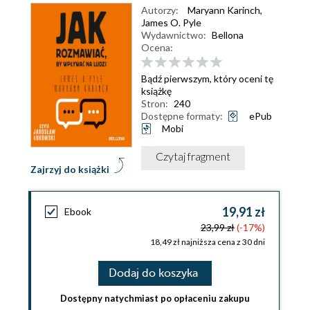
Autorzy:
Maryann Karinch
,
James O. Pyle
Wydawnictwo:
Bellona
Ocena:
Bądź pierwszym, który oceni tę
książkę
Stron:
240
Dostępne formaty:
ePub
Mobi
Czytaj fragment
Zajrzyj do książki
19,91 zł
Ebook
23,99 zł
(-17%)
18,49 zł najniższa cena z 30 dni
Dodaj do koszyka
Dostępny natychmiast po opłaceniu zakupu