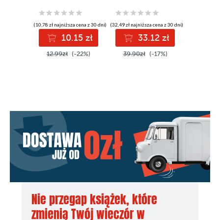
(10,78 zł najniższa cena z 30 dni)
(32,49 zł najniższa cena z 30 dni)
(10,00 zł najni
10.15 zł
33.12 zł
1
12.99zł
(-22%)
39.90zł
(-17%)
12.99z
Nie przegap książek, które
zmienią Twój wieczór w