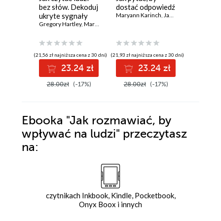
bez słów. Dekoduj
dostać odpowiedź
kłamcę
ukryte sygnały
Maryann Karinch
,
James O. Pyle
Gregory H
ciała
Gregory Hartley
,
Maryann Karinch
(21,56 zł najniższa cena z 30 dni)
(21,93 zł najniższa cena z 30 dni)
(21,79 zł najni
23.24 zł
23.24 zł
2
28.00zł
(-17%)
28.00zł
(-17%)
28.00z
Ebooka
"Jak rozmawiać, by
wpływać na ludzi"
przeczytasz
na:
czytnikach Inkbook, Kindle, Pocketbook,
Onyx Boox i innych