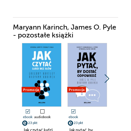
Maryann Karinch, James O. Pyle
- pozostałe książki
Promocja
Promocja
Promocja
ebook
audiobook
ebook
ebook
aud
23 pkt
23 pkt
23 pkt
Jak czytać ludzi
Jak pytać, by
Jak roz