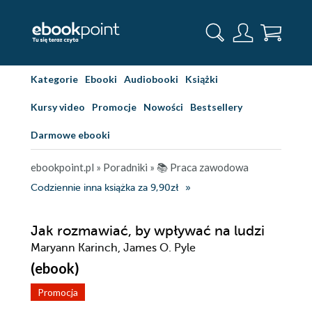
Kategorie
Ebooki
Audiobooki
Książki
Kursy video
Promocje
Nowości
Bestsellery
Darmowe ebooki
ebookpoint.pl
»
Poradniki
»
📚 Praca zawodowa
Codziennie inna książka za 9,90zł
Jak rozmawiać, by wpływać na ludzi
Maryann Karinch, James O. Pyle
(ebook)
Promocja