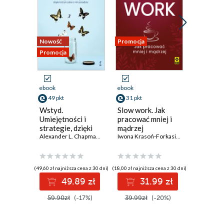
Nowość
Promocja
Promocja
Promocja
ebook
ebook
ebook
aud
49 pkt
31 pkt
książka
Wstyd.
Slow work. Jak
23 pkt
Umiejętności i
pracować mniej i
strategie, dzięki
mądrzej
Jak robić
którym sobie z nim
Alexander L. Chapman
,
Kim L. Gratz
Iwona Krasoń-Forkasiewicz
których 
poradzisz
robić.
Samodys
Peter Holl
która da
(49,60 zł najniższa cena z 30 dni)
(18,00 zł najniższa cena z 30 dni)
49.89 zł
31.99 zł
(19,95 zł najni
59.90zł
(-17%)
39.99zł
(-20%)
2
39.90z