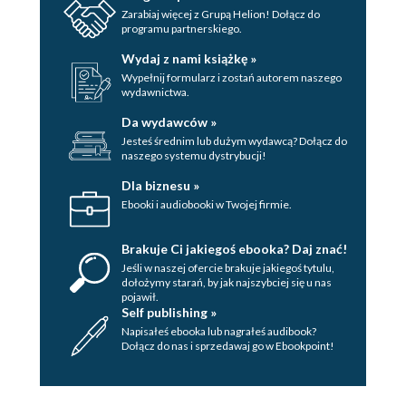
Zarabiaj więcej z Grupą Helion! Dołącz do
programu partnerskiego.
Wydaj z nami książkę »
Wypełnij formularz i zostań autorem naszego
wydawnictwa.
Da wydawców »
Jesteś średnim lub dużym wydawcą? Dołącz do
naszego systemu dystrybucji!
Dla biznesu »
Ebooki i audiobooki w Twojej firmie.
Brakuje Ci jakiegoś ebooka? Daj znać!
Jeśli w naszej ofercie brakuje jakiegoś tytulu,
dołożymy starań, by jak najszybciej się u nas
pojawił.
Self publishing »
Napisałeś ebooka lub nagrałeś audibook?
Dołącz do nas i sprzedawaj go w Ebookpoint!