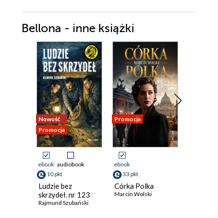
Bellona - inne książki
Nowość
Promocja
Promocja
Promocja
ebook
audiobook
ebook
ebook
aud
10 pkt
33 pkt
10 pkt
Ludzie bez
Córka Polka
Bitwa n
skrzydeł. nr 123
Marcin Wolski
Włodzimie
Rajmund Szubański