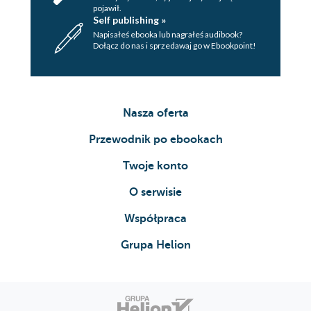
pojawił.
Self publishing »
Napisałeś ebooka lub nagrałeś audibook?
Dołącz do nas i sprzedawaj go w Ebookpoint!
Nasza oferta
Przewodnik po ebookach
Twoje konto
O serwisie
Współpraca
Grupa Helion