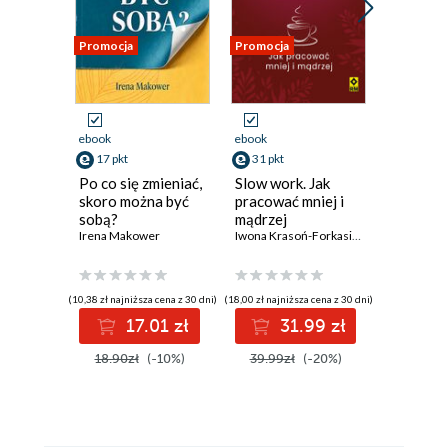
Promocja
Promocja
Promocja 
ebook
ebook
ebook
aud
17 pkt
31 pkt
książka
Po co się zmieniać,
Slow work. Jak
23 pkt
skoro można być
pracować mniej i
sobą?
mądrzej
Jak robić
Irena Makower
Iwona Krasoń-Forkasiewicz
których 
robić.
Samodys
Peter Holl
która da
(10,38 zł najniższa cena z 30 dni)
(18,00 zł najniższa cena z 30 dni)
17.01 zł
31.99 zł
(19,95 zł najni
18.90zł
(-10%)
39.99zł
(-20%)
2
39.90z