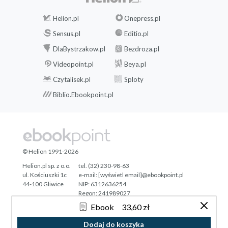
Helion.pl
Onepress.pl
Sensus.pl
Editio.pl
DlaBystrzakow.pl
Bezdroza.pl
Videopoint.pl
Beya.pl
Czytalisek.pl
Sploty
Biblio.Ebookpoint.pl
© Helion 1991-2026
Helion.pl sp. z o.o.
tel. (32) 230-98-63
ul. Kościuszki 1c
e-mail:
[wyświetl email]@ebookpoint.pl
44-100 Gliwice
NIP: 6312636254
Regon: 241989027
Ebook
33,60 zł
Designed with ♥ by
Tonik.pl
Dodaj do koszyka