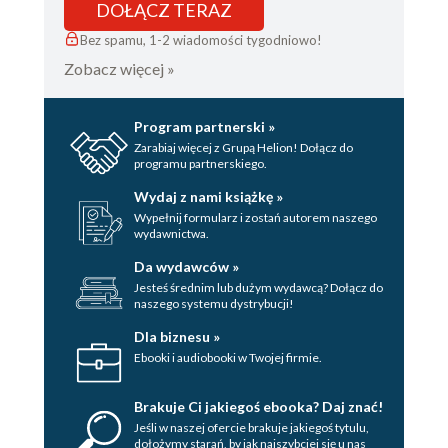
DOŁĄCZ TERAZ
Bez spamu, 1-2 wiadomości tygodniowo!
Zobacz więcej »
Program partnerski »
Zarabiaj więcej z Grupą Helion! Dołącz do
programu partnerskiego.
Wydaj z nami książkę »
Wypełnij formularz i zostań autorem naszego
wydawnictwa.
Da wydawców »
Jesteś średnim lub dużym wydawcą? Dołącz do
naszego systemu dystrybucji!
Dla biznesu »
Ebooki i audiobooki w Twojej firmie.
Brakuje Ci jakiegoś ebooka? Daj znać!
Jeśli w naszej ofercie brakuje jakiegoś tytulu,
dołożymy starań, by jak najszybciej się u nas