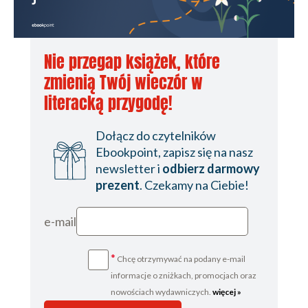
Nie przegap książek, które
zmienią Twój wieczór w
literacką przygodę!
Dołącz do czytelników
Ebookpoint, zapisz się na nasz
newsletter i
odbierz darmowy
prezent
. Czekamy na Ciebie!
e-mail
*
Chcę otrzymywać na podany e-mail
informacje o zniżkach, promocjach oraz
nowościach wydawniczych.
więcej »