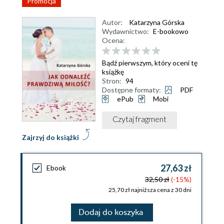
Promocja
Autor:
Katarzyna Górska
Wydawnictwo:
E-bookowo
Ocena:
Bądź pierwszym, który oceni tę
książkę
Stron:
94
Dostępne formaty:
PDF
ePub
Mobi
Czytaj fragment
Zajrzyj do książki
27,63 zł
Ebook
32,50 zł
(-15%)
25,70 zł najniższa cena z 30 dni
Dodaj do koszyka