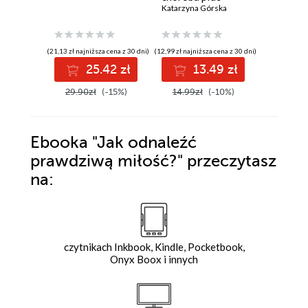
poradnik dla
Katarzyna Górska
obturac
Katarzyna
chorego
chorobą
gabineci
POZ
(21,13 zł najniższa cena z 30 dni)
(12,99 zł najniższa cena z 30 dni)
(1,90 zł najniż
25.42 zł
13.49 zł
3
29.90zł
(-15%)
14.99zł
(-10%)
3.99zł
Ebooka
"Jak odnaleźć
prawdziwą miłość?"
przeczytasz
na:
czytnikach Inkbook, Kindle, Pocketbook,
Onyx Boox i innych