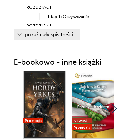
ROZDZIAŁ I
Etap 1: Oczyszczanie
ROZDZIAŁ II
pokaż cały spis treści
Etap 2: Wzmacnianie
ROZDZIAŁ III
Etap 3: Odkrywanie
E-bookowo - inne książki
ROZDZIAŁ IV
Etap 4: Przyciąganie
Promocja
Nowość
Nowość
Promocja
Promocja