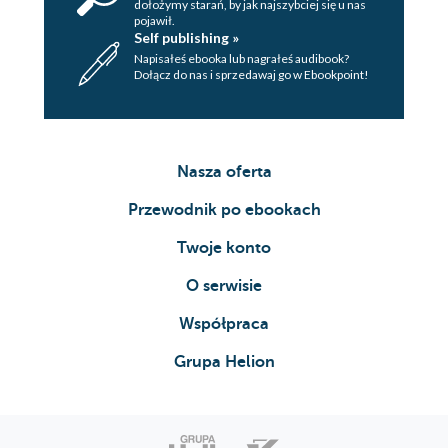
dołożymy starań, by jak najszybciej się u nas
pojawił.
Self publishing »
Napisałeś ebooka lub nagrałeś audibook?
Dołącz do nas i sprzedawaj go w Ebookpoint!
Nasza oferta
Przewodnik po ebookach
Twoje konto
O serwisie
Współpraca
Grupa Helion