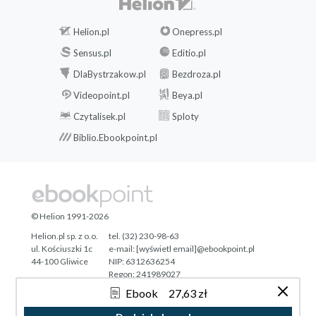
Helion.pl
Onepress.pl
Sensus.pl
Editio.pl
DlaBystrzakow.pl
Bezdroza.pl
Videopoint.pl
Beya.pl
Czytalisek.pl
Sploty
Biblio.Ebookpoint.pl
© Helion 1991-2026
Helion.pl sp. z o.o.
tel. (32) 230-98-63
ul. Kościuszki 1c
e-mail:
[wyświetl email]@ebookpoint.pl
44-100 Gliwice
NIP: 6312636254
Regon: 241989027
Ebook
27,63 zł
Designed with ♥ by
Tonik.pl