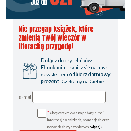
Nie przegap książek, które
zmienią Twój wieczór w
literacką przygodę!
Dołącz do czytelników
Ebookpoint, zapisz się na nasz
newsletter i
odbierz darmowy
prezent
. Czekamy na Ciebie!
e-mail
*
Chcę otrzymywać na podany e-mail
informacje o zniżkach, promocjach oraz
nowościach wydawniczych.
więcej »