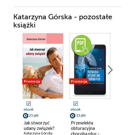
Katarzyna Górska - pozostałe
książki
Promocja
Promocja
Promocja
ebook
ebook
ebook
25 pkt
13 pkt
3 pkt
Jak stworzyć
Przewlekła
Diagnoz
udany związek?
obturacyjna
leczenie
Katarzyna Górska
choroba płuc -
z przewl