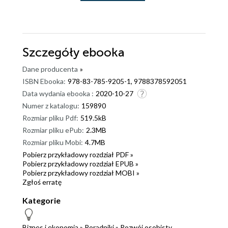
Szczegóły
ebooka
Dane producenta
»
ISBN Ebooka:
978-83-785-9205-1, 9788378592051
Data wydania ebooka :
2020-10-27
Numer z katalogu:
159890
Rozmiar pliku Pdf:
519.5kB
Rozmiar pliku ePub:
2.3MB
Rozmiar pliku Mobi:
4.7MB
Pobierz przykładowy rozdział PDF »
Pobierz przykładowy rozdział EPUB »
Pobierz przykładowy rozdział MOBI »
Zgłoś erratę
Kategorie
Biznes i ekonomia
»
Poradniki
»
Rozwój osobisty