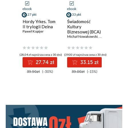
ebook
ebook
ebook
27 pkt
33 pkt
5 pkt
Hordy Yrkes. Tom
Świadomość
Oczytan
II trylogii Deina
Kultury
2026
Paweł Kopijer
Biznesowej (BCA)
Polska vs.
Michał Nowakowski
,
Małgorzata Grudz
Uzbekistan
(28,04 zł najniższa cena z 30 dni)
(39,00 zł najniższa cena z 30 dni)
(6,00 zł najniż
27.74 zł
33.15 zł
5
39.90zł
(-30%)
39.00zł
(-15%)
6.00zł