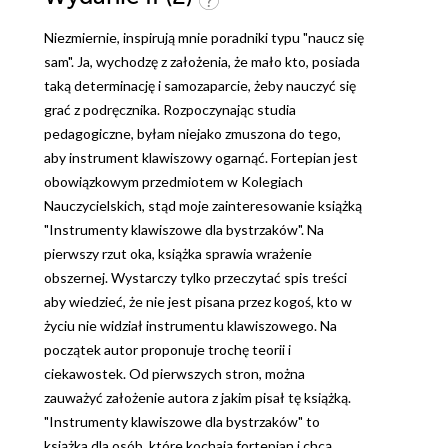
Niezmiernie, inspirują mnie poradniki typu "naucz się
sam". Ja, wychodzę z założenia, że mało kto, posiada
taką determinację i samozaparcie, żeby nauczyć się
grać z podręcznika. Rozpoczynając studia
pedagogiczne, byłam niejako zmuszona do tego,
aby instrument klawiszowy ogarnąć. Fortepian jest
obowiązkowym przedmiotem w Kolegiach
Nauczycielskich, stąd moje zainteresowanie książką
"Instrumenty klawiszowe dla bystrzaków". Na
pierwszy rzut oka, książka sprawia wrażenie
obszernej. Wystarczy tylko przeczytać spis treści
aby wiedzieć, że nie jest pisana przez kogoś, kto w
życiu nie widział instrumentu klawiszowego. Na
początek autor proponuje trochę teorii i
ciekawostek. Od pierwszych stron, można
zauważyć założenie autora z jakim pisał tę książką.
"Instrumenty klawiszowe dla bystrzaków" to
książka dla osób, które kochają fortepian i chcą