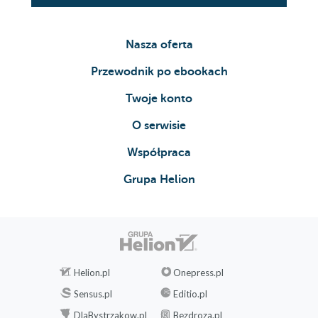
starzał... (58)
Na jakich cechach instrumentu
cyfrowego najbardziej Ci zależy? (59)
Nasza oferta
Poszukiwanie instrumentu cyfrowego
Przewodnik po ebookach
konkretnej marki (61)
Inne elektryczne instrumenty
Twoje konto
klawiszowe (62)
O serwisie
Zanim wyjedziesz z salonu, czyli jak dokonać zakupu
Współpraca
(63)
Jazda próbna (63)
Grupa Helion
Pokochaj go i porzuć (64)
Nigdy nie płać tyle, ile widzisz na metce
(64)
Zakupy w internecie (65)
Szerokie możliwości MIDI (65)
Helion.pl
Onepress.pl
Minielementarz MIDI (66)
Sensus.pl
Editio.pl
Połączenie instrument - komputer (66)
DlaBystrzakow.pl
Bezdroza.pl