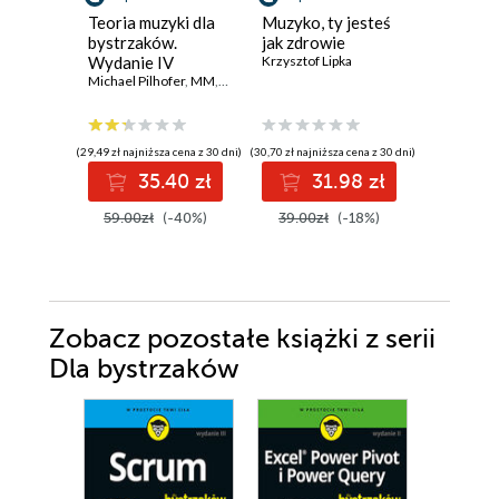
Teoria muzyki dla
Muzyko, ty jesteś
Suno - i
bystrzaków.
jak zdrowie
obsługi.
Wydanie IV
Krzysztof Lipka
jak twor
Michael Pilhofer
,
MM
,
Holly Day
muzykę i
Leon Jer
na TOP 
(29,49 zł najniższa cena z 30 dni)
(30,70 zł najniższa cena z 30 dni)
35.40 zł
31.98 zł
5
59.00zł
(-40%)
39.00zł
(-18%)
Zobacz pozostałe książki z serii
Dla bystrzaków