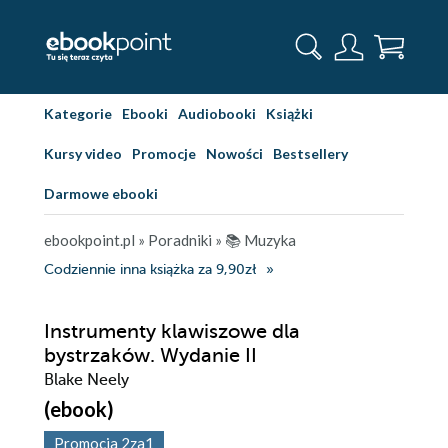
Kategorie
Ebooki
Audiobooki
Książki
Kursy video
Promocje
Nowości
Bestsellery
Darmowe ebooki
ebookpoint.pl
»
Poradniki
»
📚 Muzyka
Codziennie inna książka za 9,90zł
Instrumenty klawiszowe dla
bystrzaków. Wydanie II
Blake Neely
(ebook)
Promocja 2za1