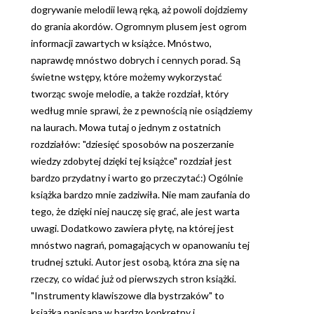
dogrywanie melodii lewą ręką, aż powoli dojdziemy
do grania akordów. Ogromnym plusem jest ogrom
informacji zawartych w książce. Mnóstwo,
naprawdę mnóstwo dobrych i cennych porad. Są
świetne wstępy, które możemy wykorzystać
tworząc swoje melodie, a także rozdział, który
według mnie sprawi, że z pewnością nie osiądziemy
na laurach. Mowa tutaj o jednym z ostatnich
rozdziałów: "dziesięć sposobów na poszerzanie
wiedzy zdobytej dzięki tej książce" rozdział jest
bardzo przydatny i warto go przeczytać:) Ogólnie
książka bardzo mnie zadziwiła. Nie mam zaufania do
tego, że dzięki niej nauczę się grać, ale jest warta
uwagi. Dodatkowo zawiera płytę, na której jest
mnóstwo nagrań, pomagających w opanowaniu tej
trudnej sztuki. Autor jest osobą, która zna się na
rzeczy, co widać już od pierwszych stron książki.
"Instrumenty klawiszowe dla bystrzaków" to
książka napisana w bardzo konkretny i