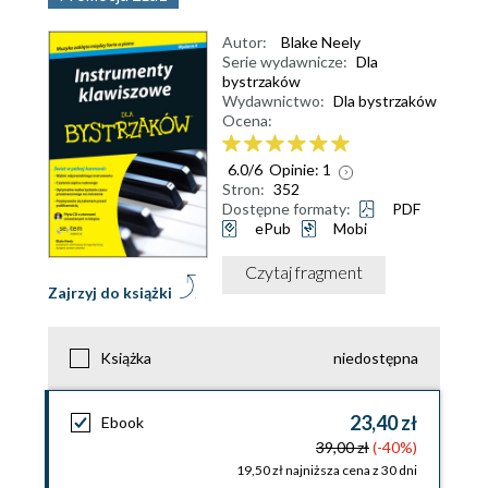
Autor:
Blake Neely
Serie wydawnicze:
Dla
bystrzaków
Wydawnictwo:
Dla bystrzaków
Ocena:
6.0
/
6
Opinie:
1
Stron:
352
Dostępne formaty:
PDF
ePub
Mobi
Czytaj fragment
Zajrzyj do książki
Książka
niedostępna
23,40 zł
Ebook
39,00 zł
(-40%)
19,50 zł najniższa cena z 30 dni