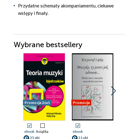
Przydatne schematy akompaniamentu, ciekawe
wstępy i finały.
Wybrane bestsellery
Promocja 2za1
Promocja
ebook
książka
ebook
ebook
35 pkt
31 pkt
54 pkt