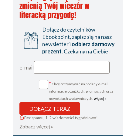
Instrumenty akustyczne (35)
zmienią Twój wieczór w
Fortepian i pianino (36)
literacką przygodę!
Klawesyn (39)
Organy (41)
Dołącz do czytelników
Instrumenty elektryczne (43)
Ebookpoint, zapisz się na nasz
Szczegóły brzmienia elektrycznego (43)
newsletter i
odbierz darmowy
Syntezatory (43)
prezent
. Czekamy na Ciebie!
Cyfrowe instrumenty klawiszowe (44)
Rozdział 3: Poszukiwanie odpowiedniego instrumentu
e-mail
(47)
Buczeć czy nie buczeć: instrument elektryczny czy
*
Chcę otrzymywać na podany e-mail
akustyczny (a może oba?) (48)
informacje o zniżkach, promocjach oraz
nowościach wydawniczych.
więcej »
Zakup instrumentu akustycznego (49)
Zakup instrumentu cyfrowego (50)
DOŁĄCZ TERAZ
Zakup instrumentu hybrydowego (51)
Bez spamu, 1-2 wiadomości tygodniowo!
Wybór optymalnego instrumentu akustycznego
Zobacz więcej »
(52)