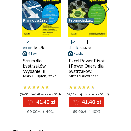
Promocja 2za1
Promocja 2za1
Promocja 
ebook
książka
ebook
książka
ebook
ksi
41 pkt
41 pkt
47 pkt
Scrum dla
Excel Power Pivot
Microso
bystrzaków.
i Power Query dla
BI dla b
Wydanie III
bystrzaków.
Jack Hym
Mark C. Layton
,
Steven J. Ostermiller
Wydanie II
Michael Alexander
,
Dean J. Kynaston
(34,50 zł najniższa cena z 30 dni)
(34,50 zł najniższa cena z 30 dni)
(39,50 zł najni
41.40 zł
41.40 zł
4
69.00zł
(-40%)
69.00zł
(-40%)
79.00z