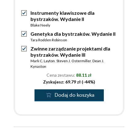
Instrumenty klawiszowe dla
bystrzaków. Wydanie II
Blake Neely
Genetyka dla bystrzaków. Wydanie II
Tara Rodden Robinson
Zwinne zarządzanie projektami dla
bystrzaków. Wydanie III
Mark C. Layton
,
Steven J. Ostermiller
,
Dean J.
Kynaston
Cena zestawu:
88.11 zł
Zyskujesz: 69.79 zł (-44%)
Dodaj do koszyka