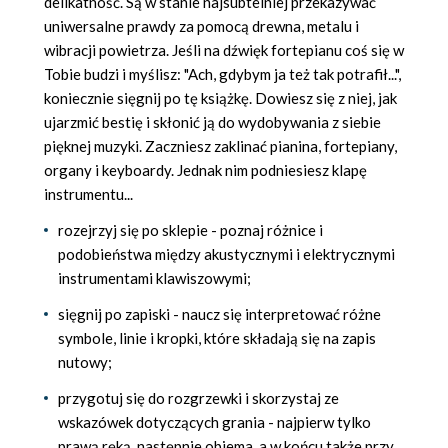
delikatność. Są w stanie najsubtelniej przekazywać
uniwersalne prawdy za pomocą drewna, metalu i
wibracji powietrza. Jeśli na dźwięk fortepianu coś się w
Tobie budzi i myślisz: "Ach, gdybym ja też tak potrafił...",
koniecznie sięgnij po tę książkę. Dowiesz się z niej, jak
ujarzmić bestię i skłonić ją do wydobywania z siebie
pięknej muzyki. Zaczniesz zaklinać pianina, fortepiany,
organy i keyboardy. Jednak nim podniesiesz klapę
instrumentu...
rozejrzyj się po sklepie - poznaj różnice i
podobieństwa między akustycznymi i elektrycznymi
instrumentami klawiszowymi;
sięgnij po zapiski - naucz się interpretować różne
symbole, linie i kropki, które składają się na zapis
nutowy;
przygotuj się do rozgrzewki i skorzystaj ze
wskazówek dotyczących grania - najpierw tylko
prawą ręką, następnie obiema, a w końcu także przy