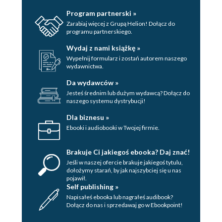
Lokalizacja ma znaczenie (52)
Program partnerski »
Nie daj się pozbawić pedałów (53)
Zarabiaj więcej z Grupą Helion! Dołącz do
programu partnerskiego.
Poszukiwanie dobrej oferty (i unikanie
naciągaczy) (53)
Wydaj z nami książkę »
Wypełnij formularz i zostań autorem naszego
Jeden egzemplarz nie jest miarodajny
wydawnictwa.
(54)
Da wydawców »
Poszukiwanie fortepianu konkretnej
Jesteś średnim lub dużym wydawcą? Dołącz do
marki (55)
naszego systemu dystrybucji!
Wybór cyfrowego instrumentu, który będzie pełnił
Dla biznesu »
swoją funkcję przez dłuższy czas (56)
Ebooki i audiobooki w Twojej firmie.
Cyfrowe pianina, fortepiany i organy
Brakuje Ci jakiegoś ebooka? Daj znać!
(57)
Jeśli w naszej ofercie brakuje jakiegoś tytulu,
Aranżery (58)
dołożymy starań, by jak najszybciej się u nas
Instrumenty typu stage piano (58)
pojawił.
Self publishing »
Stacje robocze (58)
Napisałeś ebooka lub nagrałeś audibook?
Syntezatory (58)
Dołącz do nas i sprzedawaj go w Ebookpoint!
Żeby instrument zbyt szybko się nie