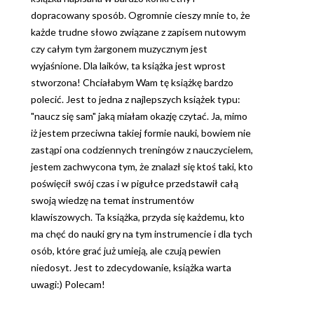
dopracowany sposób. Ogromnie cieszy mnie to, że
każde trudne słowo związane z zapisem nutowym
czy całym tym żargonem muzycznym jest
wyjaśnione. Dla laików, ta książka jest wprost
stworzona! Chciałabym Wam tę książkę bardzo
polecić. Jest to jedna z najlepszych książek typu:
"naucz się sam" jaką miałam okazję czytać. Ja, mimo
iż jestem przeciwna takiej formie nauki, bowiem nie
zastąpi ona codziennych treningów z nauczycielem,
jestem zachwycona tym, że znalazł się ktoś taki, kto
poświęcił swój czas i w pigułce przedstawił całą
swoją wiedzę na temat instrumentów
klawiszowych. Ta książka, przyda się każdemu, kto
ma chęć do nauki gry na tym instrumencie i dla tych
osób, które grać już umieją, ale czują pewien
niedosyt. Jest to zdecydowanie, książka warta
uwagi:) Polecam!