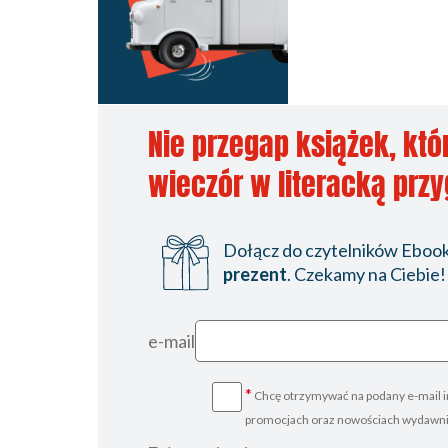
Nie przegap książek, któ
wieczór w literacką prz
Dołącz do czytelników Ebookp
prezent
. Czekamy na Ciebie!
e-mail
*
Chcę otrzymywać na podany e-mail i
promocjach oraz nowościach wydawn