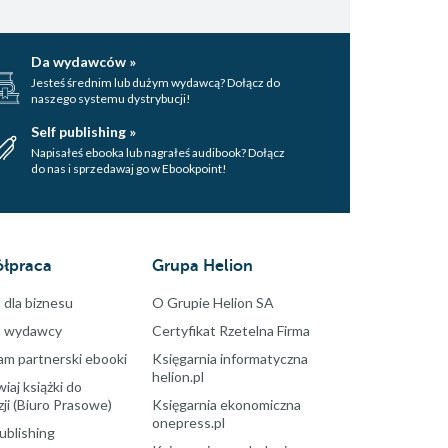
Da wydawców »
Jesteś średnim lub dużym wydawcą? Dołącz do
naszego systemu dystrybucji!
Self publishing »
Napisałeś ebooka lub nagrałeś audibook? Dołącz
do nas i sprzedawaj go w Ebookpoint!
łpraca
Grupa Helion
 dla biznesu
O Grupie Helion SA
a wydawcy
Certyfikat Rzetelna Firma
am partnerski ebooki
Księgarnia informatyczna
helion.pl
aj książki do
ji (Biuro Prasowe)
Księgarnia ekonomiczna
onepress.pl
ublishing