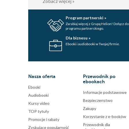
Zobacz więcej »
Program partnerski »
Zarabiaj więcej z Grupą Helion! Dołącz do
programu partnerskiego.
Dla biznesu »
Ebooki i audiobooki w Twojej firmie.
Nasza oferta
Przewodnik po
ebookach
Ebooki
Informacje podstawowe
Audiobooki
Bezpieczenstwo
Kursy video
Zakupy
TOP tytuły
Korzystanie z e-booków
Promocje i rabaty
Przewodnik dla
Zyskujące popularność