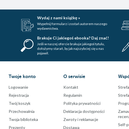
Wydaj z nami książkę »
Wypełnij formularz i zostań autorem naszego
wydawnictwa.
Brakuje Ci jakiegoś ebooka? Daj znać!
Jeśli w naszej ofercie brakuje jakiegoś tytulu,
dołożymy starań, by jak najszybciej się u nas
pojawił.
Twoje konto
O serwisie
Wspó
Logowanie
Kontakt
Strefa
Rejestracja
Regulamin
Stref
Twój koszyk
Polityka prywatności
Progr
Przechowalnia
Deklaracja dostępności
Zamawi
recenz
Twoja biblioteka
Zwroty i reklamacje
Self-p
Prezenty
Dostawa