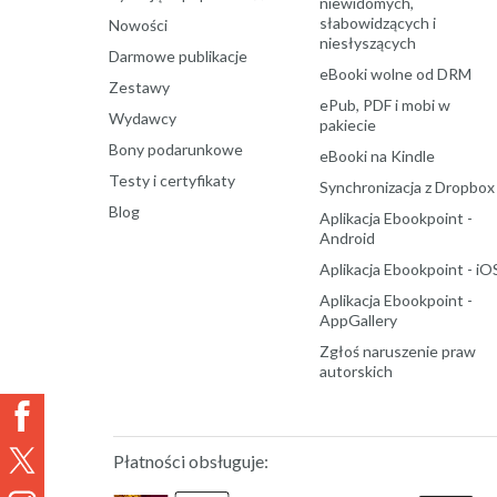
niewidomych,
słabowidzących i
Nowości
niesłyszących
Darmowe publikacje
eBooki wolne od DRM
Zestawy
ePub, PDF i mobi w
Wydawcy
pakiecie
Bony podarunkowe
eBooki na Kindle
Testy i certyfikaty
Synchronizacja z Dropbox
Blog
Aplikacja Ebookpoint -
Android
Aplikacja Ebookpoint - iO
Aplikacja Ebookpoint -
AppGallery
Zgłoś naruszenie praw
autorskich
Płatności obsługuje: