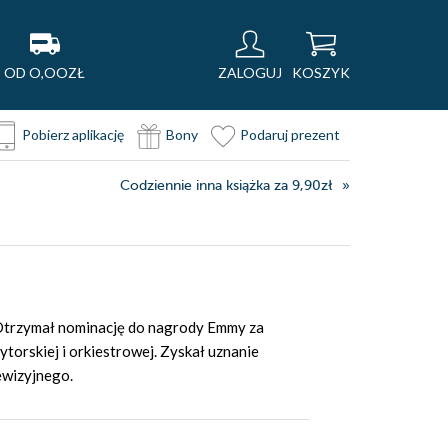
OD O,OOZŁ
ZALOGUJ
KOSZYK
Pobierz aplikację
Bony
Podaruj prezent
Codziennie inna książka za 9,90zł
. Otrzymał nominację do nagrody Emmy za
orskiej i orkiestrowej. Zyskał uznanie
lewizyjnego.