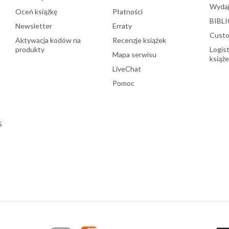
Wydaj
Oceń książkę
Płatności
BIBLI
Newsletter
Erraty
Custo
Aktywacja kodów na
Recenzje książek
produkty
Logist
Mapa serwisu
książ
LiveChat
Pomoc
S