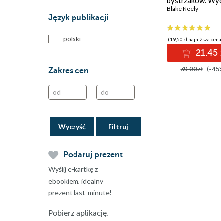
bystrzaków. Wy
II
Blake Neely
Język publikacji
polski
(19,50 zł najniższa cena
21.45 
39.00zł
(-45
Zakres cen
–
Wyczyść
Podaruj prezent
Wyślij e-kartkę z
ebookiem, idealny
prezent last-minute!
Pobierz aplikację: