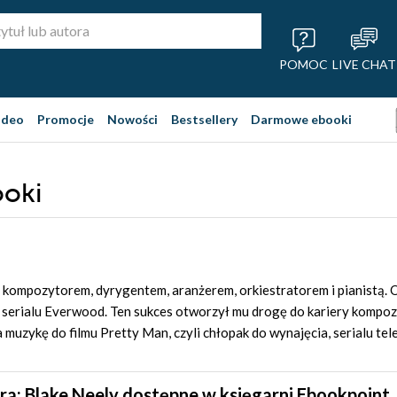
POMOC
LIVE CHAT
ideo
Promocje
Nowości
Bestsellery
Darmowe ebooki
ooki
t kompozytorem, dyrygentem, aranżerem, orkiestratorem i pianistą
serialu Everwood. Ten sukces otworzył mu drogę do kariery kompozyt
 muzykę do filmu Pretty Man, czyli chłopak do wynajęcia, serialu te
ra: Blake Neely dostępne w księgarni Ebookpoint