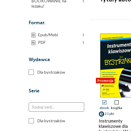
BOOKOWANIE na
1
leżaku!
Format
Epub/Mobi
1
PDF
1
Wydawca
Dla bystrzaków
Promocja
Serie
ebook
książka
21 pkt
Dla bystrzaków
Instrumenty
klawiszowe dla