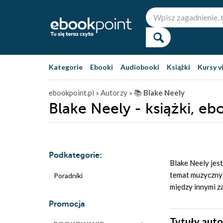
Kategorie
Ebooki
Audiobooki
Książki
Kursy v
ebookpoint.pl
» Autorzy
» 📚
Blake Neely
Blake Neely - książki, eb
Podkategorie:
Blake Neely jes
temat muzyczny 
Poradniki
między innymi za
Promocja
Tytuły auto