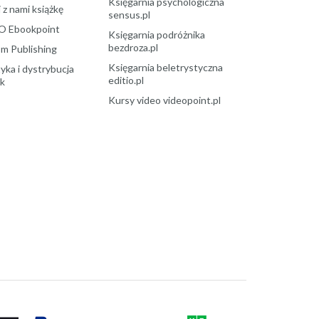
Księgarnia psychologiczna
 z nami książkę
sensus.pl
O Ebookpoint
Księgarnia podróżnika
bezdroza.pl
m Publishing
Księgarnia beletrystyczna
yka i dystrybucja
editio.pl
ek
Kursy video videopoint.pl