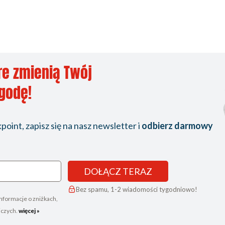
re zmienią Twój
ygodę!
oint, zapisz się na nasz newsletter i
odbierz darmowy
DOŁĄCZ TERAZ
Bez spamu, 1-2 wiadomości tygodniowo!
nformacje o zniżkach,
iczych.
więcej »