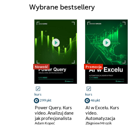
Wybrane bestsellery
Nowość
Promocja
kurs
kurs
299 pkt
46 pkt
Power Query. Kurs
AI w Excelu. Kurs
video. Analizuj dane
video.
jak profesjonalista
Automatyzacja
Adam Kopeć
zadań w pracy
Zbigniew Mrozik