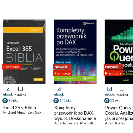
Promocja
Nowość
Nowość
Promocja
Promocja
ebook
książka
ebook
ebook
książka
98 pkt
143 pkt
53 pkt
Excel 365. Biblia
Kompletny
Power Query
Michael Alexander
,
Dick Kusleika
przewodnik po DAX,
Excelu. Analiz
wyd. 3. Doskonalenie
jak profesjona
języka wyrażeń
Alberto Ferrari i Marco Russo
Adam Kopeć
modelu