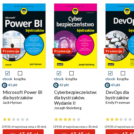
Promocja
Promocja
Promocja
ebook
książka
ebook
książka
ebook
książka
43 pkt
43 pkt
43 pkt
Microsoft Power BI
Cyberbezpieczeństwo
DevOps dla
dla bystrzaków
dla bystrzaków.
bystrzaków
Jack Hyman
Wydanie II
Emily Freeman
Joseph Steinberg
(39,50 zł najniższa cena z 30 dni)
(39,50 zł najniższa cena z 30 dni)
(39,50 zł najniższa ce