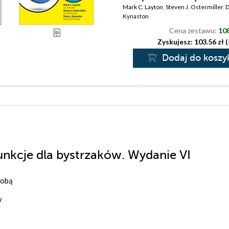
Mark C. Layton
,
Steven J. Ostermiller
,
D
Kynaston
Cena zestawu:
108
Zyskujesz: 103.56 zł 
Dodaj do koszy
funkcje dla bystrzaków. Wydanie VI
sobą
w