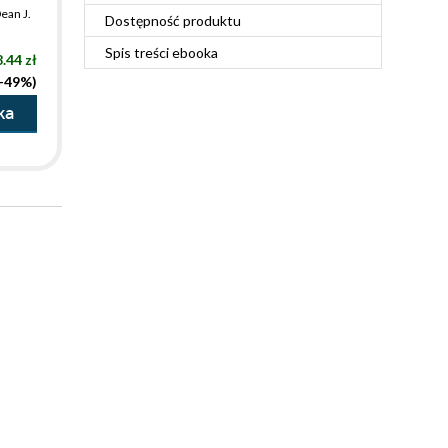
ean J.
Dostępność produktu
Spis treści
ebooka
.44 zł
(-49%)
ka