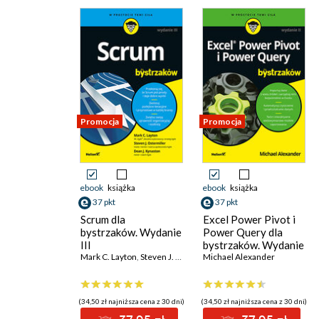
Promocja
Promocja
ebook
książka
ebook
książka
37 pkt
37 pkt
Scrum dla
Excel Power Pivot i
bystrzaków. Wydanie
Power Query dla
III
bystrzaków. Wydanie
Mark C. Layton
,
Steven J. Ostermiller
II
Michael Alexander
,
Dean J. Kynaston
(34,50 zł najniższa cena z 30 dni)
(34,50 zł najniższa cena z 30 dni)