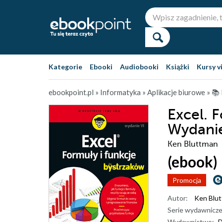
Kategorie
Ebooki
Audiobooki
Książki
Kursy v
ebookpoint.pl
»
Informatyka
»
Aplikacje biurowe
»
📚 
Excel. 
Wydanie
Ken Bluttman
(ebook)
Promocja
Autor:
Ken Blu
Serie wydawnicze
Wydawnictwo:
D