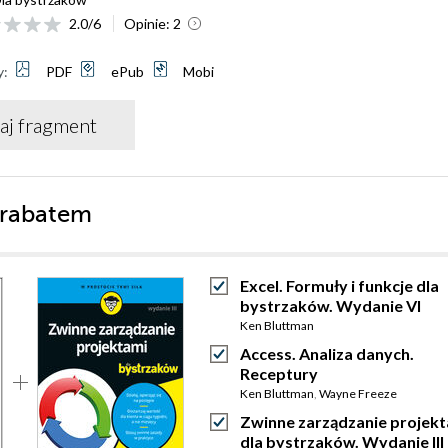
2.0
/
6
Opinie:
2
y:
PDF
ePub
Mobi
aj fragment
 rabatem
Excel. Formuły i funkcje dla
bystrzaków. Wydanie VI
Ken Bluttman
Access. Analiza danych.
Receptury
Ken Bluttman
,
Wayne Freeze
Zwinne zarządzanie projek
dla bystrzaków. Wydanie III