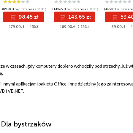
semantycznego dla
Microsoft Power BI,
(89,50 zł najniższa cena z 30 dni)
(143,65 zł najniższa cena z 30 dni)
(44,50 zł najniższa ce
Fabric i Excel
98.45 zł
143.65 zł
53.40
179.00zł
(-45%)
169.00zł
(-15%)
89.00zł
(-4
ze w czasach, gdy komputery dopiero wchodziły pod strzechy. Już w
ę.
 innymi aplikacjami pakietu Office. Inne dziedziny jego zainteresow
B i VB.NET.
i Dla bystrzaków