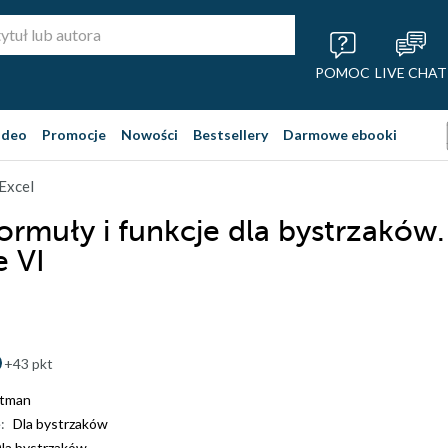
POMOC
LIVE CHAT
ideo
Promocje
Nowości
Bestsellery
Darmowe ebooki
Excel
Formuły i funkcje dla bystrzaków.
 VI
+43 pkt
ttman
:
Dla bystrzaków
la bystrzaków