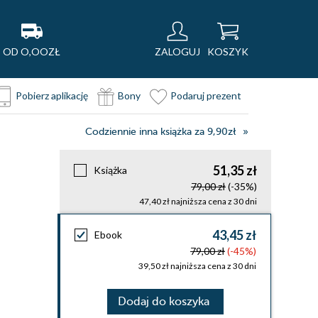
OD O,OOZŁ
ZALOGUJ
KOSZYK
Pobierz aplikację
Bony
Podaruj prezent
Codziennie inna książka za 9,90zł
51,35 zł
Książka
79,00 zł
(-35%)
47,40 zł najniższa cena z 30 dni
43,45 zł
Ebook
79,00 zł
(-45%)
39,50 zł najniższa cena z 30 dni
Dodaj do koszyka