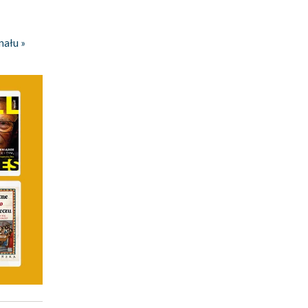
nału »