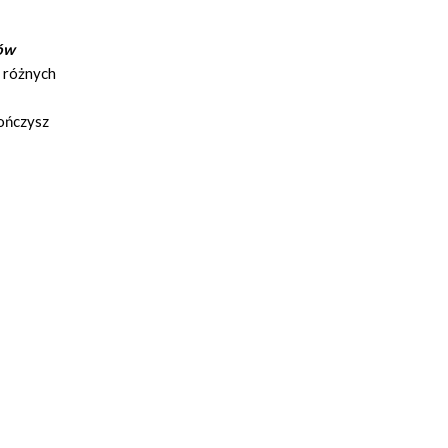
ków
e różnych
kończysz