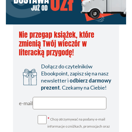
Nie przegap książek, które
zmienią Twój wieczór w
literacką przygodę!
Dołącz do czytelników
Ebookpoint, zapisz się na nasz
newsletter i
odbierz darmowy
prezent
. Czekamy na Ciebie!
e-mail
*
Chcę otrzymywać na podany e-mail
informacje o zniżkach, promocjach oraz