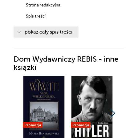
Strona redakcyjna
Spis treści
Pani midszypmen Harrington
pokaż cały spis treści
Zmieniająca światy
Góral
Dom Wydawniczy REBIS - inne
DZIEŃ PIERWSZY
DZIEŃ DRUGI
książki
DZIEŃ TRZECI
DZIEŃ CZWARTY
DZIEŃ PIĄTY
DZIEŃ SZÓSTY
PÓŹNIEJ
Byle do zmroku
Cykl Honor Harrington
Promocja
Promocja
Promocja