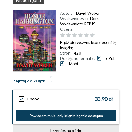
Niedostępna
Autor:
David Weber
Wydawnictwo:
Dom
Wydawniczy REBIS
Ocena:
Bądź pierwszym, który oceni tę
książkę
Stron:
420
Dostępne formaty:
ePub
Mobi
Zajrzyj do książki
33,90 zł
Ebook
Powiadom mnie, gdy książka będzie dostępna
Przenieś na półkę