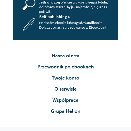
Jeśli w naszej ofercie brakuje jakiegoś tytulu,
dołożymy starań, by jak najszybciej się u nas
pojawił.
Self publishing »
Napisałeś ebooka lub nagrałeś audibook?
Dołącz do nas i sprzedawaj go w Ebookpoint!
Nasza oferta
Przewodnik po ebookach
Twoje konto
O serwisie
Współpraca
Grupa Helion