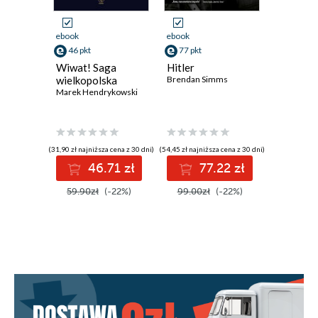
ebook
ebook
ebook
aud
46 pkt
77 pkt
21 pkt
Wiwat! Saga
Hitler
Kobiety,
wielkopolska
Brendan Simms
kochają 
Marek Hendrykowski
Robin No
(31,90 zł najniższa cena z 30 dni)
(54,45 zł najniższa cena z 30 dni)
(31,12 zł najni
46.71 zł
77.22 zł
2
59.90zł
(-22%)
99.00zł
(-22%)
39.90z