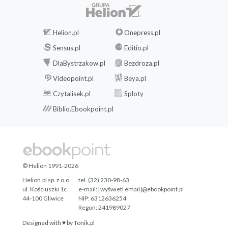
Helion.pl
Onepress.pl
Sensus.pl
Editio.pl
DlaBystrzakow.pl
Bezdroza.pl
Videopoint.pl
Beya.pl
Czytalisek.pl
Sploty
Biblio.Ebookpoint.pl
© Helion 1991-2026
Helion.pl sp. z o.o.
tel. (32) 230-98-63
ul. Kościuszki 1c
e-mail:
[wyświetl email]@ebookpoint.pl
44-100 Gliwice
NIP: 6312636254
Regon: 241989027
Designed with ♥ by
Tonik.pl