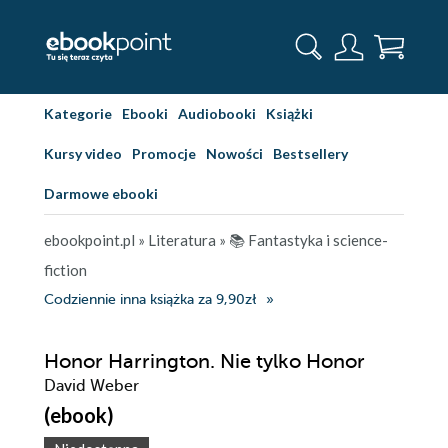
Kategorie
Ebooki
Audiobooki
Książki
Kursy video
Promocje
Nowości
Bestsellery
Darmowe ebooki
ebookpoint.pl
»
Literatura
»
📚 Fantastyka i science-
fiction
Codziennie inna książka za 9,90zł
Honor Harrington. Nie tylko Honor
David Weber
(ebook)