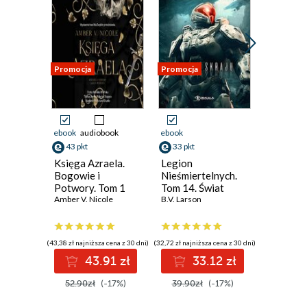
Promocja
Promocja
Promocja
ebook
audiobook
ebook
ebook
aud
43 pkt
33 pkt
33 pkt
Księga Azraela.
Legion
Star War
Bogowie i
Nieśmiertelnych.
Mike Che
Potwory. Tom 1
Tom 14. Świat
Amber V. Nicole
Skraju
B.V. Larson
(43,38 zł najniższa cena z 30 dni)
(32,72 zł najniższa cena z 30 dni)
(33,16 zł najni
43.91 zł
33.12 zł
3
52.90zł
(-17%)
39.90zł
(-17%)
39.99z