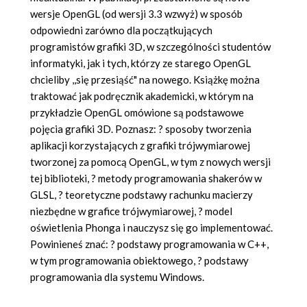
wersje OpenGL (od wersji 3.3 wzwyż) w sposób
odpowiedni zarówno dla początkujących
programistów grafiki 3D, w szczególności studentów
informatyki, jak i tych, którzy ze starego OpenGL
chcieliby ,,się przesiąść" na nowego. Książkę można
traktować jak podręcznik akademicki, w którym na
przykładzie OpenGL omówione są podstawowe
pojęcia grafiki 3D. Poznasz: ? sposoby tworzenia
aplikacji korzystających z grafiki trójwymiarowej
tworzonej za pomocą OpenGL, w tym z nowych wersji
tej biblioteki, ? metody programowania shakerów w
GLSL, ? teoretyczne podstawy rachunku macierzy
niezbędne w grafice trójwymiarowej, ? model
oświetlenia Phonga i nauczysz się go implementować.
Powinieneś znać: ? podstawy programowania w C++,
w tym programowania obiektowego, ? podstawy
programowania dla systemu Windows.