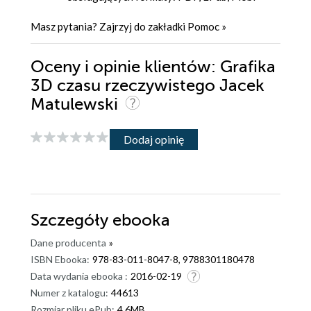
Masz pytania? Zajrzyj do zakładki
Pomoc
»
Oceny i opinie klientów: Grafika
3D czasu rzeczywistego Jacek
Matulewski
Dodaj opinię
Szczegóły
ebooka
Dane producenta
»
ISBN Ebooka:
978-83-011-8047-8, 9788301180478
Data wydania ebooka :
2016-02-19
Numer z katalogu:
44613
Rozmiar pliku ePub:
4.6MB