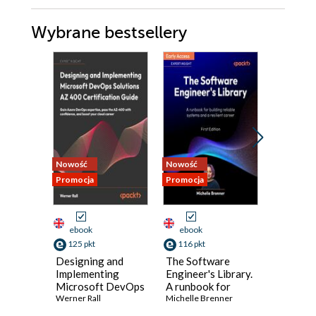
Wybrane bestsellery
Nowość
Nowość
Nowość
Promocja
Promocja
Promocja
ebook
ebook
ebook
125 pkt
116 pkt
116 pkt
Designing and
The Software
Unreal E
Implementing
Engineer's Library.
VFX Coo
Microsoft DevOps
A runbook for
Product
Solutions AZ 400
Werner Rall
building reliable
Michelle Brenner
Niagara 
Hussin Kh
Certification
systems and a
for cine