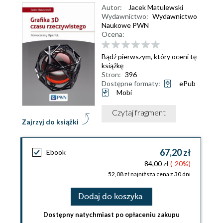
Autor:
Jacek Matulewski
Wydawnictwo:
Wydawnictwo
Naukowe PWN
Ocena:
Bądź pierwszym, który oceni tę
książkę
Stron:
396
Dostępne formaty:
ePub
Mobi
Czytaj fragment
Zajrzyj do książki
67,20 zł
Ebook
84,00 zł
(-20%)
52,08 zł najniższa cena z 30 dni
Dodaj do koszyka
Dostępny natychmiast po opłaceniu zakupu