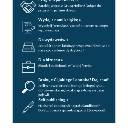
Biblioteki GLFW i GLM 384 Biblioteka GLM 384 Dodanie
Zarabiaj więcej z Grupą Helion! Dołącz do
biblioteki GLM do projektu 384 Przykład użycia funkcji
programu partnerskiego.
GLM 385 Biblioteka GLFW 388 Dodanie biblioteki GLFW
do projektu 388 Inicjowanie okna z użyciem GLFW 389
Wydaj z nami książkę »
Pętla główna 393 Obsługa zdarzeń 394
Indeks
Wypełnij formularz i zostań autorem naszego
wydawnictwa.
Da wydawców »
Jesteś średnim lub dużym wydawcą? Dołącz do
naszego systemu dystrybucji!
Dla biznesu »
Ebooki i audiobooki w Twojej firmie.
Brakuje Ci jakiegoś ebooka? Daj znać!
Jeśli w naszej ofercie brakuje jakiegoś tytulu,
dołożymy starań, by jak najszybciej się u nas
pojawił.
Self publishing »
Napisałeś ebooka lub nagrałeś audibook?
Dołącz do nas i sprzedawaj go w Ebookpoint!