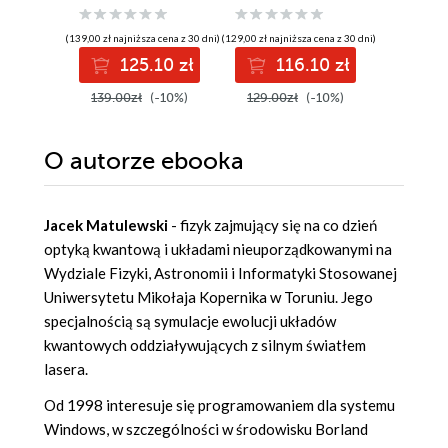
Guide. Gain Azure
resilient career
destruct
DevOps expertise,
cloth
(139,00 zł najniższa cena z 30 dni)
(129,00 zł najniższa cena z 30 dni)
(92,88 zł najni
pass the AZ-400
125.10 zł
116.10 zł
11
with confidence,
and boost your
139.00zł
(-10%)
129.00zł
(-10%)
129.00z
cloud career
O autorze
ebooka
Jacek Matulewski
- fizyk zajmujący się na co dzień
optyką kwantową i układami nieuporządkowanymi na
Wydziale Fizyki, Astronomii i Informatyki Stosowanej
Uniwersytetu Mikołaja Kopernika w Toruniu. Jego
specjalnością są symulacje ewolucji układów
kwantowych oddziaływujących z silnym światłem
lasera.
Od 1998 interesuje się programowaniem dla systemu
Windows, w szczególności w środowisku Borland