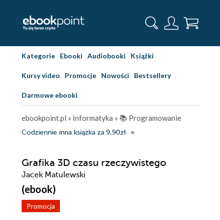
Kategorie
Ebooki
Audiobooki
Książki
Kursy video
Promocje
Nowości
Bestsellery
Darmowe ebooki
ebookpoint.pl
»
Informatyka
»
📚 Programowanie
Codziennie inna książka za 9,90zł
Grafika 3D czasu rzeczywistego
Jacek Matulewski
(ebook)
Promocja