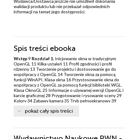
Wydawca/Dostawca jeszcze nie umożliwił dokonania
walidacji produktu lub nie przekazał odpowiednich
informacji na temat jego dostępności.
Spis treści
ebooka
Wstęp
9
Rozdział 1.
Inicjowanie okna w tradycyjnym
OpenGL 11 Kilka ustaleń 11 Profil zgodności i profil
rdzenny 13 Tworzenie projektu i dostosowanie go do
współpracy z OpenGL 14 Tworzenie okna za pomocą
funkcji WinAPI. Klasa okna 16 Przystosowanie okna do
współpracy z OpenGL za pomocą funkcji biblioteki WGL.
Klasa OknoGL 25 Informacje o używanej wersji OpenGL i
karcie graficznej 28 Przygotowanie i rysowanie sceny 29
Kolory 34 Zabawy kamerą 35 Tryb pełnoekranowy 39
Rozdział 2.
Wektory i macierze kwadratowe 44 Wektory
pokaż cały spis treści
44 Zapis za pomocą wersorów 45 Iloczyn skalarny 46
Iloczyn wektorowy 47 Przykład 48 Macierze kwadratowe
50 Czym są macierze? 50 Iloczyn macierzy oraz mnożenie
wektora przez macierz 51 Przykład 52 Mnożenie macierzy
nie jest przemienne 53 Macierz jednostkowa 53 Macierz
Wydawnictwo Naukowe PWN -
odwrotna 54 Wyznacznik macierzy 54 Przykład 55 Sprytny