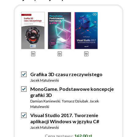
Grafika 3D czasu rzeczywistego
Jacek Matulewski
MonoGame. Podstawowe koncepcje
grafiki 3D
Damian Kaniewski
,
Tomasz Dziubak
,
Jacek
Matulewski
Visual Studio 2017. Tworzenie
aplikacji Windows w języku C#
Jacek Matulewski
Cena zestawu:
162.00 zł