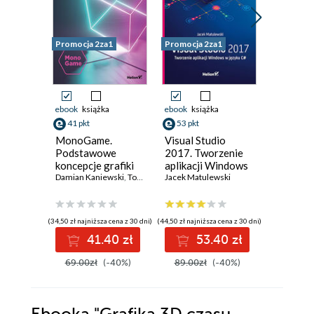
Promocja 2za1
Promocja 2za1
Promocja 
ebook
książka
ebook
książka
ebook
ksi
41 pkt
53 pkt
35 pkt
MonoGame.
Visual Studio
MVVM i
Podstawowe
2017. Tworzenie
Visual S
koncepcje grafiki
aplikacji Windows
Jacek Mat
3D
Damian Kaniewski
,
Tomasz Dziubak
w języku C#
Jacek Matulewski
,
Jacek Matulewski
(34,50 zł najniższa cena z 30 dni)
(44,50 zł najniższa cena z 30 dni)
(29,49 zł najni
41.40 zł
53.40 zł
3
69.00zł
(-40%)
89.00zł
(-40%)
59.00z