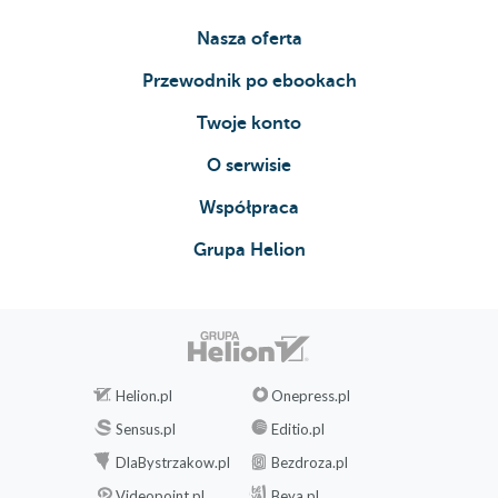
Nasza oferta
Przewodnik po ebookach
Twoje konto
O serwisie
Współpraca
Grupa Helion
Helion.pl
Onepress.pl
Sensus.pl
Editio.pl
DlaBystrzakow.pl
Bezdroza.pl
Videopoint.pl
Beya.pl