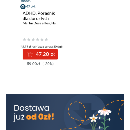
ebook
47 pkt
ADHD. Poradnik
dla dorosłych
Martin Desseilles
,
Nader Perroud
,
Sébastien Weibel
(45,79 zł najniższa cena z 30 dni)
47.20 zł
59.00zł
(-20%)