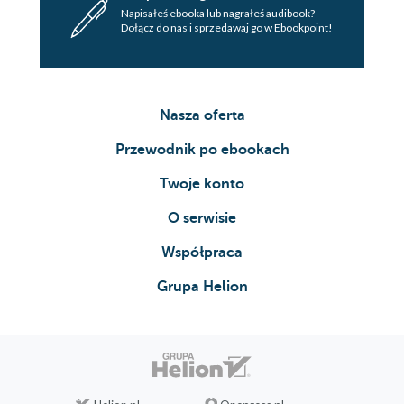
Napisałeś ebooka lub nagrałeś audibook?
Dołącz do nas i sprzedawaj go w Ebookpoint!
Nasza oferta
Przewodnik po ebookach
Twoje konto
O serwisie
Współpraca
Grupa Helion