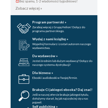
Bez spamu, 1-2 wiadomości tygodniowo!
Zobacz więcej »
Program partnerski »
Zarabiaj więcej z Grupą Helion! Dołącz do
programu partnerskiego.
Wydaj z nami książkę »
Wypełnij formularz i zostań autorem naszego
wydawnictwa.
Da wydawców »
Jesteś średnim lub dużym wydawcą? Dołącz do
naszego systemu dystrybucji!
Dla biznesu »
Ebooki i audiobooki w Twojej firmie.
Brakuje Ci jakiegoś ebooka? Daj znać!
Jeśli w naszej ofercie brakuje jakiegoś tytulu,
dołożymy starań, by jak najszybciej się u nas
pojawił.
Self publishing »