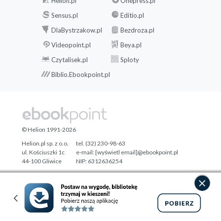
Helion.pl
Onepress.pl
Sensus.pl
Editio.pl
DlaBystrzakow.pl
Bezdroza.pl
Videopoint.pl
Beya.pl
Czytalisek.pl
Sploty
Biblio.Ebookpoint.pl
© Helion 1991-2026
Helion.pl sp. z o.o.
tel. (32) 230-98-63
ul. Kościuszki 1c
e-mail:
[wyświetl email]@ebookpoint.pl
44-100 Gliwice
NIP: 6312636254
Regon: 241989027
Designed with ♥ by
Tonik.pl
Pełna wersja strony »