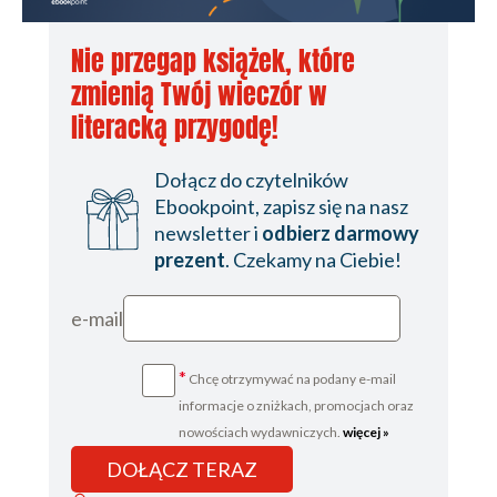
Nie przegap książek, które
zmienią Twój wieczór w
literacką przygodę!
Dołącz do czytelników
Ebookpoint, zapisz się na nasz
newsletter i
odbierz darmowy
prezent
. Czekamy na Ciebie!
e-mail
*
Chcę otrzymywać na podany e-mail
informacje o zniżkach, promocjach oraz
nowościach wydawniczych.
więcej »
DOŁĄCZ TERAZ