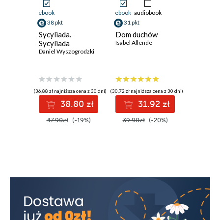
ebook
ebook
audiobook
ebook
aud
38 pkt
31 pkt
58 pkt
Sycyliada.
Dom duchów
Cierpliw
Sycyliada
Isabel Allende
Genowef
Daniel Wyszogrodzki
bezwsty
Magdale
Anna Brze
Przewod
średnio
zwykłych
(36,88 zł najniższa cena z 30 dni)
(30,72 zł najniższa cena z 30 dni)
(71,90 zł najni
38.80 zł
31.92 zł
5
47.90zł
(-19%)
39.90zł
(-20%)
71.90z