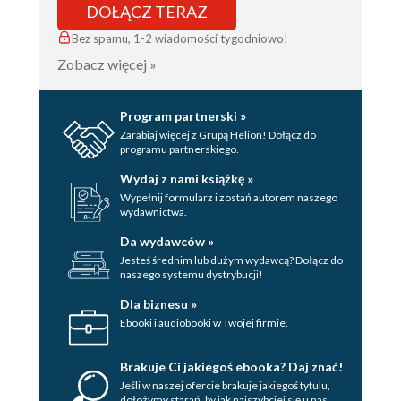
DOŁĄCZ TERAZ
Bez spamu, 1-2 wiadomości tygodniowo!
Zobacz więcej »
Program partnerski »
Zarabiaj więcej z Grupą Helion! Dołącz do
programu partnerskiego.
Wydaj z nami książkę »
Wypełnij formularz i zostań autorem naszego
wydawnictwa.
Da wydawców »
Jesteś średnim lub dużym wydawcą? Dołącz do
naszego systemu dystrybucji!
Dla biznesu »
Ebooki i audiobooki w Twojej firmie.
Brakuje Ci jakiegoś ebooka? Daj znać!
Jeśli w naszej ofercie brakuje jakiegoś tytulu,
dołożymy starań, by jak najszybciej się u nas