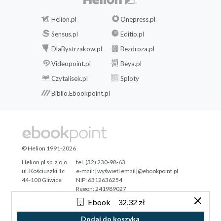
Helion.pl
Onepress.pl
Sensus.pl
Editio.pl
DlaBystrzakow.pl
Bezdroza.pl
Videopoint.pl
Beya.pl
Czytalisek.pl
Sploty
Biblio.Ebookpoint.pl
© Helion 1991-2026
Helion.pl sp. z o.o.
tel. (32) 230-98-63
ul. Kościuszki 1c
e-mail:
[wyświetl email]@ebookpoint.pl
44-100 Gliwice
NIP: 6312636254
Regon: 241989027
Ebook
32,32 zł
Designed with ♥ by
Tonik.pl
Dodaj do koszyka