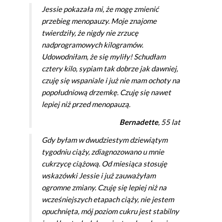
Jessie pokazała mi, że mogę zmienić
przebieg menopauzy. Moje znajome
twierdziły, że nigdy nie zrzucę
nadprogramowych kilogramów.
Udowodniłam, że się myliły! Schudłam
cztery kilo, sypiam tak dobrze jak dawniej,
czuję się wspaniale i już nie mam ochoty na
popołudniową drzemkę. Czuję się nawet
lepiej niż przed menopauzą.
Bernadette
, 55 lat
Gdy byłam w dwudziestym dziewiątym
tygodniu ciąży, zdiagnozowano u mnie
cukrzycę ciążową. Od miesiąca stosuję
wskazówki Jessie i już zauważyłam
ogromne zmiany. Czuję się lepiej niż na
wcześniejszych etapach ciąży, nie jestem
opuchnięta, mój poziom cukru jest stabilny