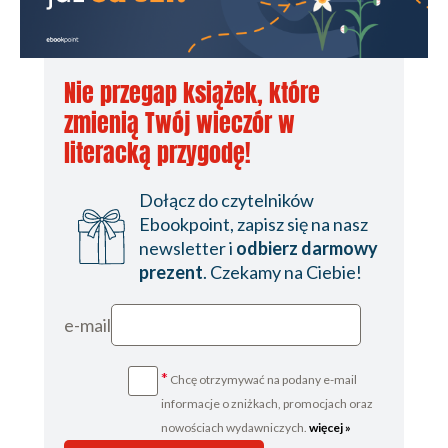
Nie przegap książek, które
zmienią Twój wieczór w
literacką przygodę!
Dołącz do czytelników
Ebookpoint, zapisz się na nasz
newsletter i
odbierz darmowy
prezent
. Czekamy na Ciebie!
e-mail
*
Chcę otrzymywać na podany e-mail
informacje o zniżkach, promocjach oraz
nowościach wydawniczych.
więcej »