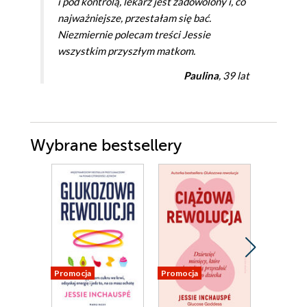
i pod kontrolą, lekarz jest zadowolony i, co
najważniejsze, przestałam się bać.
Niezmiernie polecam treści Jessie
wszystkim przyszłym matkom.
Paulina
, 39 lat
Wybrane bestsellery
Promocja
Promocja
Nowość
Promocja