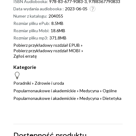
ISBN Audiobooka:
978-83-677-9083-3, 9788367790833
Data wydania audiobooka :
2023-06-05
Numer z katalogu:
204055
Rozmiar pliku ePub:
8.5MB
Rozmiar pliku Mobi:
18.6MB
Rozmiar pliku mp3:
371.8MB
Pobierz przykładowy rozdział EPUB »
Pobierz przykładowy rozdział MOBI »
Zgłoś erratę
Kategorie
Poradniki
»
Zdrowie i uroda
Popularnonaukowe i akademickie
»
Medycyna
»
Ogólne
Popularnonaukowe i akademickie
»
Medycyna
»
Dietetyka
Dostępność produktu