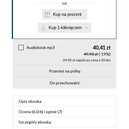
lub
Kup na prezent
Kup 1-kliknięciem
40,41 zł
Audiobook mp3
49,90 zł
(-19%)
39,92 zł najniższa cena z 30 dni
Przenieś na półkę
Do przechowalni
Opis
ebooka
Ocena (
6.0
/
6
) i opinie (7)
Szczegóły
ebooka