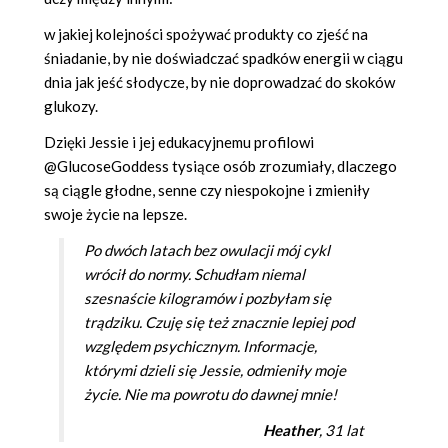
w jakiej kolejności spożywać produkty co zjeść na
śniadanie, by nie doświadczać spadków energii w ciągu
dnia jak jeść słodycze, by nie doprowadzać do skoków
glukozy.
Dzięki Jessie i jej edukacyjnemu profilowi
@GlucoseGoddess tysiące osób zrozumiały, dlaczego
są ciągle głodne, senne czy niespokojne i zmieniły
swoje życie na lepsze.
Po dwóch latach bez owulacji mój cykl
wrócił do normy. Schudłam niemal
szesnaście kilogramów i pozbyłam się
trądziku. Czuję się też znacznie lepiej pod
względem psychicznym. Informacje,
którymi dzieli się Jessie, odmieniły moje
życie. Nie ma powrotu do dawnej mnie!
Heather
, 31 lat