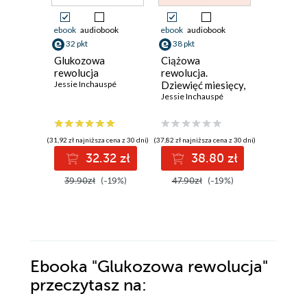
ebook
audiobook
ebook
audiobook
ebook
ksi
32 pkt
38 pkt
69 pkt
Glukozowa
Ciążowa
Zdradliw
rewolucja
rewolucja.
nas czek
Jessie Inchauspé
Dziewięć miesięcy,
antybiot
które kształtują
Jessie Inchauspé
przestan
Liam Shaw
przyszłość
twojego dziecka
(31,92 zł najniższa cena z 30 dni)
(37,82 zł najniższa cena z 30 dni)
32.32 zł
38.80 zł
6
39.90zł
(-19%)
47.90zł
(-19%)
Ebooka
"Glukozowa rewolucja"
przeczytasz na: