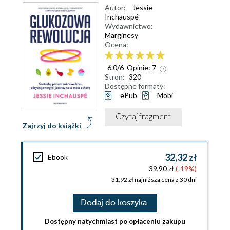
Autor:
Jessie
Inchauspé
Wydawnictwo:
Marginesy
Ocena:
6.0
/
6
Opinie:
7
Stron:
320
Dostępne formaty:
ePub
Mobi
Czytaj fragment
Zajrzyj do książki
32,32 zł
Ebook
39,90 zł
(-19%)
31,92 zł najniższa cena z 30 dni
Dodaj do koszyka
Dostępny natychmiast po opłaceniu zakupu