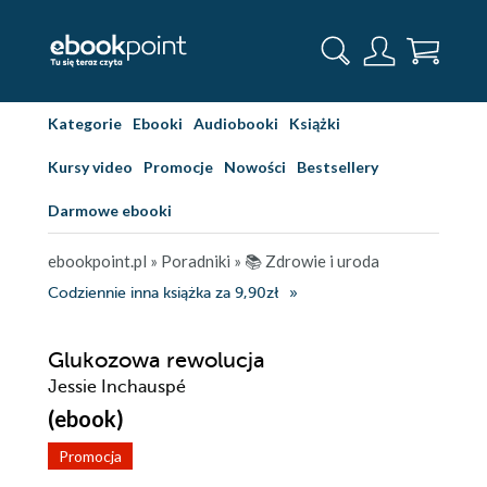
Kategorie
Ebooki
Audiobooki
Książki
Kursy video
Promocje
Nowości
Bestsellery
Darmowe ebooki
ebookpoint.pl
»
Poradniki
»
📚 Zdrowie i uroda
Codziennie inna książka za 9,90zł
Glukozowa rewolucja
Jessie Inchauspé
(ebook)
Promocja