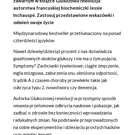
zawartym w książce
Glukozowa rewolucja
autorstwa francuskiej biochemiczki
Jessie
Inchauspé
. Zastosuj przedstawione wskazówki i
odmień swoje życie
Międzynarodowy bestseller przetłumaczony na ponad
czterdzieści języków
Nawet dziewięćdziesiąt procent z nas doświadcza
gwałtownych skoków glukozy i nie ma o tym pojęcia.
Symptomy? Zachcianki żywieniowe, ciągłe zmęczenie,
mgła mózgowa, zaburzenia snu, obniżona odporność,
trądzik A z czasem choroby przewlekłe takie jak
cukrzyca typu 2, nowotwory czy demencja.
Autorka Glukozowej rewolucji w przystępny sposób
omawia przełomowe odkrycia naukowe i pokazuje, jak
zadbać o zdrowie bez konieczności wprowadzania
radykalnych zmian. Na podstawie przeprowadzonych
na sobie eksperymentów i dziesięciu prostych hacków
uczy między innymi: