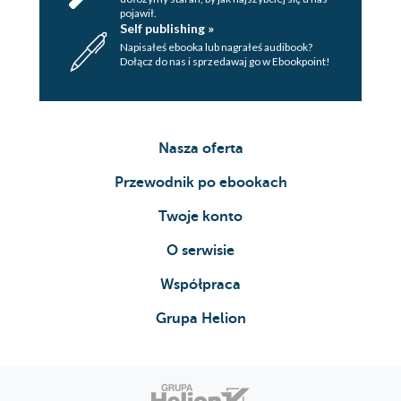
pojawił.
Self publishing »
Napisałeś ebooka lub nagrałeś audibook?
Dołącz do nas i sprzedawaj go w Ebookpoint!
Nasza oferta
Przewodnik po ebookach
Twoje konto
O serwisie
Współpraca
Grupa Helion