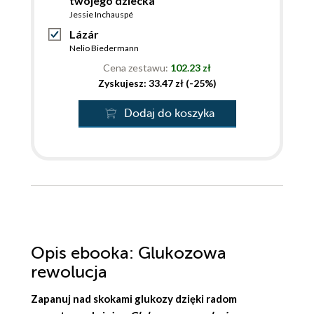
twojego dziecka
Jessie Inchauspé
Lázár
Nelio Biedermann
Cena zestawu:
102.23 zł
Zyskujesz: 33.47 zł (-25%)
Dodaj do koszyka
Opis
ebooka
: Glukozowa
rewolucja
Zapanuj nad skokami glukozy dzięki radom