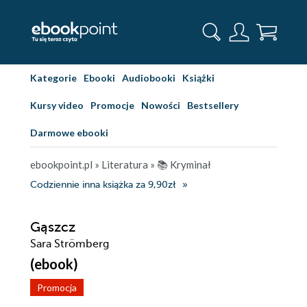
Kategorie
Ebooki
Audiobooki
Książki
Kursy video
Promocje
Nowości
Bestsellery
Darmowe ebooki
ebookpoint.pl
»
Literatura
»
📚 Kryminał
Codziennie inna książka za 9,90zł
Gąszcz
Sara Strömberg
(ebook)
Promocja