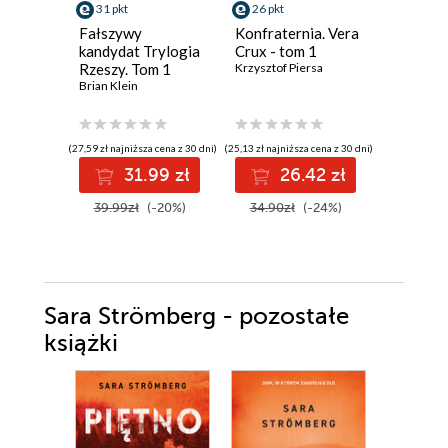
31 pkt
26 pkt
19 pkt
Fałszywy
Konfraternia. Vera
Krew ni
kandydat Trylogia
Crux - tom 1
(#4)
Rzeszy. Tom 1
Krzysztof Piersa
Eliza Vein
Brian Klein
(27,59 zł najniższa cena z 30 dni)
(25,13 zł najniższa cena z 30 dni)
(17,24 zł najni
31.99 zł
26.42 zł
1
39.99zł
(-20%)
34.90zł
(-24%)
24.99z
Sara Strömberg - pozostałe
książki