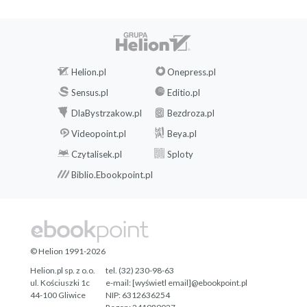
Helion.pl
Onepress.pl
Sensus.pl
Editio.pl
DlaBystrzakow.pl
Bezdroza.pl
Videopoint.pl
Beya.pl
Czytalisek.pl
Sploty
Biblio.Ebookpoint.pl
© Helion 1991-2026
Helion.pl sp. z o.o.
tel. (32) 230-98-63
ul. Kościuszki 1c
e-mail:
[wyświetl email]@ebookpoint.pl
44-100 Gliwice
NIP: 6312636254