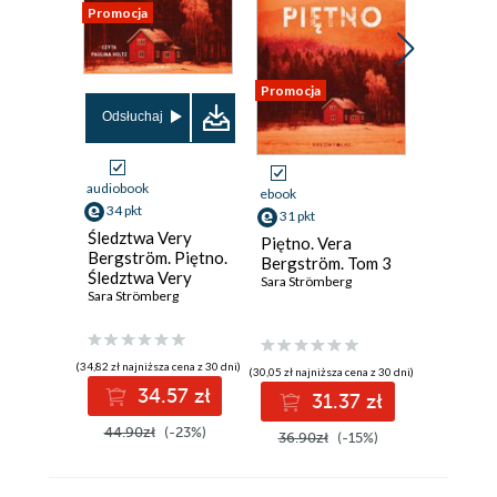
Promocja
Promocja
Promocja
Odsłuchaj
audiobook
ebook
ebook
aud
34 pkt
31 pkt
31 pkt
Śledztwa Very
Piętno. Vera
Śledztw
Bergström. Piętno.
Bergström. Tom 3
Bergstr
Śledztwa Very
Sara Strömberg
Otchłań.
Bergström
Sara Strömberg
Very Be
Sara Strö
(34,82 zł najniższa cena z 30 dni)
(30,05 zł najniższa cena z 30 dni)
(25,83 zł najni
34.57 zł
31.37 zł
3
44.90zł
(-23%)
36.90zł
(-15%)
36.90z