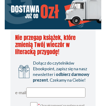
Nie przegap książek, które
zmienią Twój wieczór w
literacką przygodę!
Dołącz do czytelników
Ebookpoint, zapisz się na nasz
newsletter i
odbierz darmowy
prezent
. Czekamy na Ciebie!
e-mail
*
Chcę otrzymywać na podany e-mail