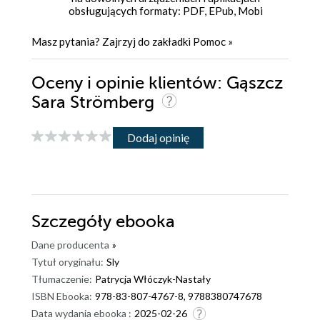
obsługujących formaty: PDF, EPub, Mobi
Masz pytania? Zajrzyj do zakładki
Pomoc
»
Oceny i opinie klientów: Gąszcz
Sara Strömberg
Dodaj opinię
Szczegóły
ebooka
Dane producenta
»
Tytuł oryginału:
Sly
Tłumaczenie:
Patrycja Włóczyk-Nastały
ISBN Ebooka:
978-83-807-4767-8, 9788380747678
Data wydania ebooka :
2025-02-26