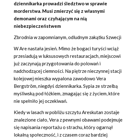
dziennikarka prowadzi śledztwo w sprawie
morderstwa. Musi zmierzyć się z własnymi
demonami oraz czyhającym na nią
niebezpieczeństwem
Zbrodnia w zapomnianym, odludnym zakątku Szwecji
W Are nastała jesień. Mimo że bogaci turyści wciąż
przesiadują w luksusowych restauracjach, miejscowi
już zaczynają przygotowania do polowań i
nadchodzącej ciemności. Na piętrze nieczynnej stacji
kolejowej mieszka wypalona zawodowo Vera
Bergström, niegdyś dziennikarka. Sypia ze strzelbą
myśliwską pod łóżkiem, zmagając się z życiem, które
nie spełniło jej oczekiwań.
Kiedy w lasach w pobliżu szczytu Areskutan zostaje
znalezione ciało, Vera z pewnymi obawami podejmuje
się napisania reportażu o strachu, który ogarnął
lokalną społeczność, i z czasem coraz bardziej