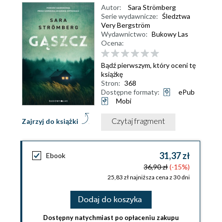
Autor:
Sara Strömberg
Serie wydawnicze:
Śledztwa
Very Bergström
Wydawnictwo:
Bukowy Las
Ocena:
Bądź pierwszym, który oceni tę
książkę
Stron:
368
Dostępne formaty:
ePub
Mobi
Czytaj fragment
Zajrzyj do książki
31,37 zł
Ebook
36,90 zł
(-15%)
25,83 zł najniższa cena z 30 dni
Dodaj do koszyka
Dostępny natychmiast po opłaceniu zakupu