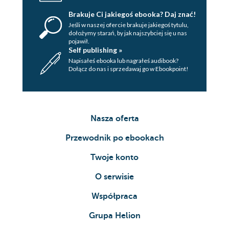
Brakuje Ci jakiegoś ebooka? Daj znać!
Jeśli w naszej ofercie brakuje jakiegoś tytulu,
dołożymy starań, by jak najszybciej się u nas
pojawił.
Self publishing »
Napisałeś ebooka lub nagrałeś audibook?
Dołącz do nas i sprzedawaj go w Ebookpoint!
Nasza oferta
Przewodnik po ebookach
Twoje konto
O serwisie
Współpraca
Grupa Helion