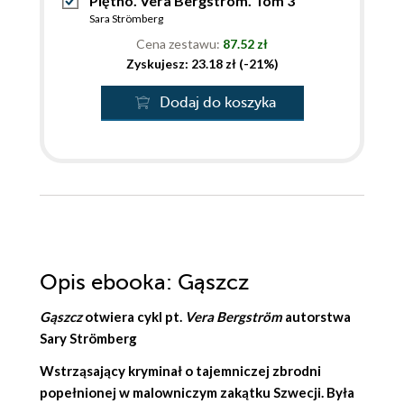
Piętno. Vera Bergström. Tom 3
Sara Strömberg
Cena zestawu:
87.52 zł
Zyskujesz: 23.18 zł (-21%)
Dodaj do koszyka
Opis
ebooka
: Gąszcz
Gąszcz
otwiera cykl pt.
Vera Bergström
autorstwa
Sary Strömberg
Wstrząsający kryminał o tajemniczej zbrodni
popełnionej w malowniczym zakątku Szwecji. Była