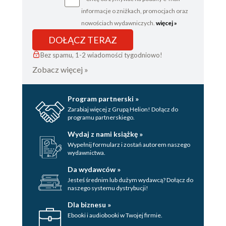
informacje o zniżkach, promocjach oraz
nowościach wydawniczych.
więcej »
DOŁĄCZ TERAZ
Bez spamu, 1-2 wiadomości tygodniowo!
Zobacz więcej »
Program partnerski »
Zarabiaj więcej z Grupą Helion! Dołącz do
programu partnerskiego.
Wydaj z nami książkę »
Wypełnij formularz i zostań autorem naszego
wydawnictwa.
Da wydawców »
Jesteś średnim lub dużym wydawcą? Dołącz do
naszego systemu dystrybucji!
Dla biznesu »
Ebooki i audiobooki w Twojej firmie.