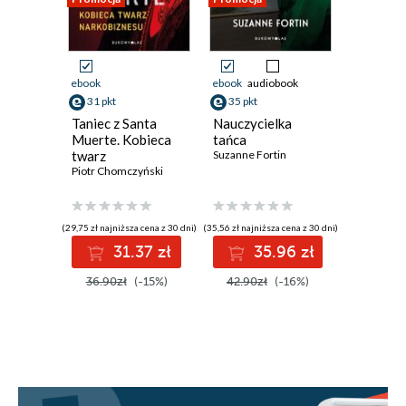
ebook
ebook
audiobook
ebook
aud
31 pkt
35 pkt
33 pkt
Taniec z Santa
Nauczycielka
Bestia z
Muerte. Kobieca
tańca
Monach
twarz
Suzanne Fortin
Rory Clem
narkobiznesu
Piotr Chomczyński
(29,75 zł najniższa cena z 30 dni)
(35,56 zł najniższa cena z 30 dni)
(32,22 zł najni
31.37 zł
35.96 zł
3
36.90zł
(-15%)
42.90zł
(-16%)
39.90z