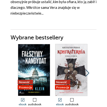
obsesyjnie próbuje ustalić, kim była ofiara, kto ją zabił i
dlaczego. Wkrótce sama Vera znajduje się w
niebezpieczeństwie...
Wybrane bestsellery
Nowość
Nowość
Nowość
Promocja
Promocja
Promocja
ebook
audiobook
ebook
audiobook
ebook
aud