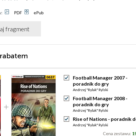
y:
PDF
ePub
aj fragment
 rabatem
Football Manager 2007 -
poradnik do gry
Andrzej "Rylak" Rylski
Football Manager 2008 -
poradnik do gry
Andrzej "Rylak" Rylski
Rise of Nations - poradnik d
Andrzej "Rylak" Rylski
Cena zestawu:
19