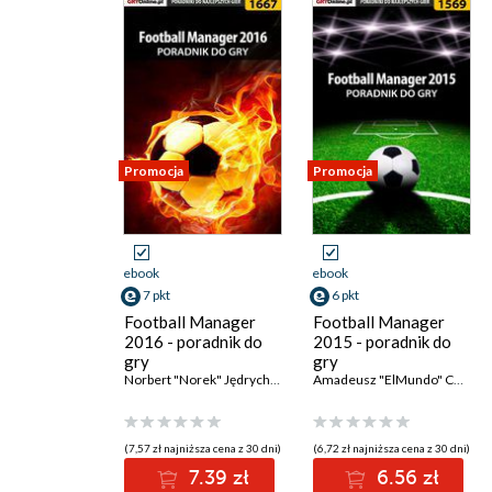
Promocja
Promocja
ebook
ebook
7 pkt
6 pkt
Football Manager
Football Manager
2016 - poradnik do
2015 - poradnik do
gry
gry
Norbert "Norek" Jędrychowski
Amadeusz "ElMundo" Cyganek
(7,57 zł najniższa cena z 30 dni)
(6,72 zł najniższa cena z 30 dni)
7.39 zł
6.56 zł