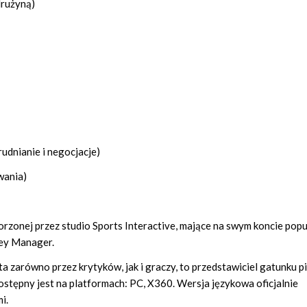
drużyną)
udnianie i negocjacje)
wania)
tworzonej przez studio Sports Interactive, mające na swym koncie pop
ey Manager.
zarówno przez krytyków, jak i graczy, to przedstawiciel gatunku pi
ostępny jest na platformach: PC, X360. Wersja językowa oficjalnie
i.