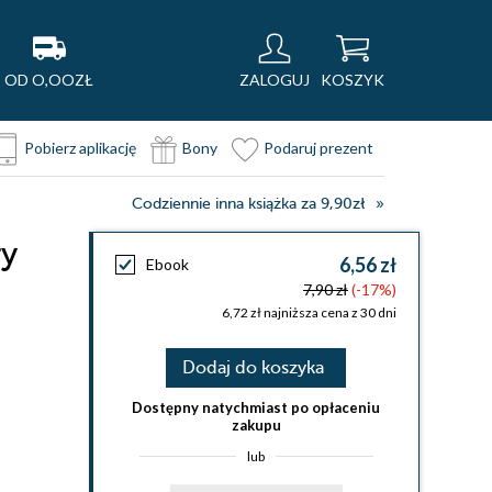
OD O,OOZŁ
ZALOGUJ
KOSZYK
Pobierz aplikację
Bony
Podaruj prezent
Codziennie inna książka za 9,90zł
ry
6,56 zł
Ebook
7,90 zł
(-17%)
6,72 zł najniższa cena z 30 dni
Dodaj do koszyka
Dostępny natychmiast po opłaceniu
zakupu
lub