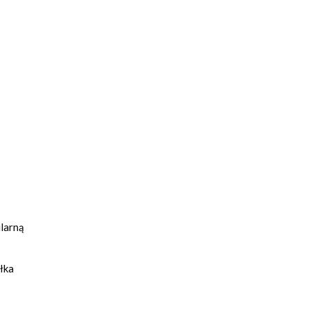
ularną
łka