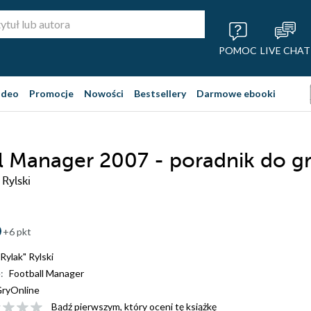
POMOC
LIVE CHAT
ideo
Promocje
Nowości
Bestsellery
Darmowe ebooki
l Manager 2007 - poradnik do g
 Rylski
+6 pkt
Rylak" Rylski
:
Football Manager
ryOnline
Bądź pierwszym, który oceni tę książkę