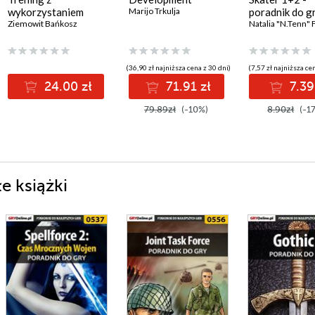
wykorzystaniem
Marijo Trkulja
poradnik do g
Rościszewska
dużej liczby piłek.
Ziemowit Bańkosz
,
Tomasz Przybyła
,
Sara Wawrzyniak
,
Michał Bronikowski
Natalia "N.Tenn" 
Zbiór ćwiczeń
(36,90 zł najniższa cena z 30 dni)
(7,57 zł najniższa ce
24.00 zł
71.91 zł
7.39
79.89zł
(-10%)
8.90zł
(-1
łe książki