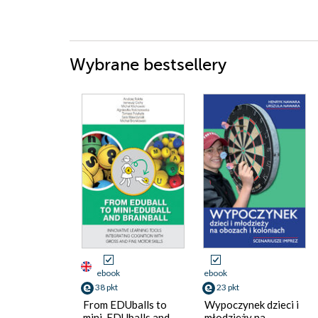
Wybrane bestsellery
ebook
ebook
38 pkt
23 pkt
From EDUballs to
Wypoczynek dzieci i
mini-EDUballs and
młodzieży na