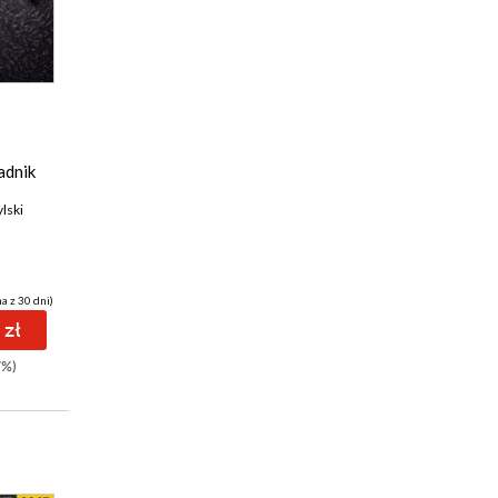
adnik
lski
a z 30 dni)
 zł
7%)