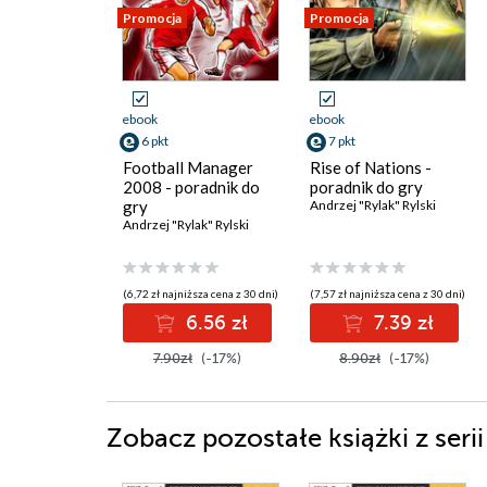
Promocja
Promocja
ebook
ebook
6 pkt
7 pkt
Football Manager
Rise of Nations -
2008 - poradnik do
poradnik do gry
gry
Andrzej "Rylak" Rylski
Andrzej "Rylak" Rylski
(6,72 zł najniższa cena z 30 dni)
(7,57 zł najniższa cena z 30 dni)
6.56 zł
7.39 zł
7.90zł
(-17%)
8.90zł
(-17%)
Zobacz pozostałe książki z seri