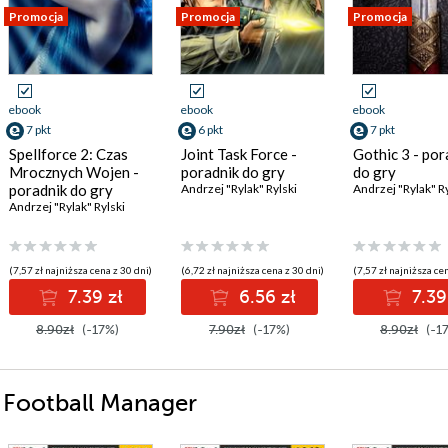
Promocja
Promocja
Promocja
ebook
ebook
ebook
7 pkt
6 pkt
7 pkt
Spellforce 2: Czas
Joint Task Force -
Gothic 3 - por
Mrocznych Wojen -
poradnik do gry
do gry
poradnik do gry
Andrzej "Rylak" Rylski
Andrzej "Rylak" Ry
Andrzej "Rylak" Rylski
(7,57 zł najniższa cena z 30 dni)
(6,72 zł najniższa cena z 30 dni)
(7,57 zł najniższa cen
7.39 zł
6.56 zł
7.39
8.90zł
(-17%)
7.90zł
(-17%)
8.90zł
(-1
i Football Manager