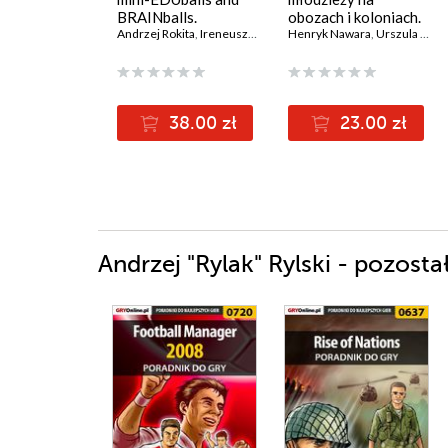
BRAINballs.
obozach i koloniach.
Innovative learning
Andrzej Rokita
,
Ireneusz Cichy
,
Michał Klichowski
Scenariusz imprez
Henryk Nawara
,
Urszula Nawara
,
Agnieszka 
tools integrating
cognition with gross
and fine motor skills
38.00 zł
23.00 zł
Andrzej "Rylak" Rylski - pozosta