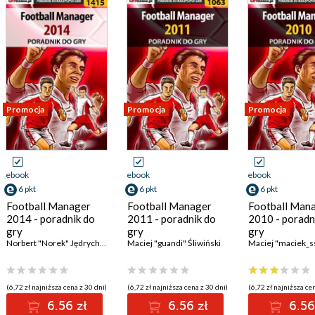
Promocja
Promocja
Promocja
ebook
ebook
ebook
6 pkt
6 pkt
6 pkt
Football Manager
Football Manager
Football Man
2014 - poradnik do
2011 - poradnik do
2010 - poradn
gry
gry
gry
Norbert "Norek" Jędrychowski
Maciej "guandi" Śliwiński
(6,72 zł najniższa cena z 30 dni)
(6,72 zł najniższa cena z 30 dni)
(6,72 zł najniższa cen
6.56 zł
6.56 zł
6.56