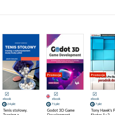
Promocja
Promocja
ebook
ebook
ebook
24 pkt
71 pkt
7 pkt
Tenis stołowy.
Godot 3D Game
Tony Hawk's 
Trening z
Development
Skater 1+2 -