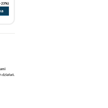
(-23%)
ka
rami
h działań.