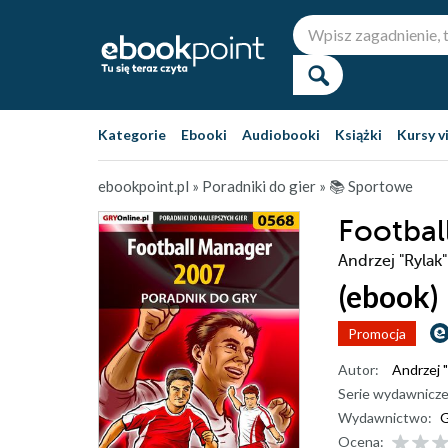
Kategorie
Ebooki
Audiobooki
Książki
Kursy v
ebookpoint.pl
»
Poradniki do gier
»
📚 Sportowe
Footbal
Andrzej "Rylak"
(ebook)
Promocja
Autor:
Andrzej "
Serie wydawnicze
Wydawnictwo:
G
Ocena: