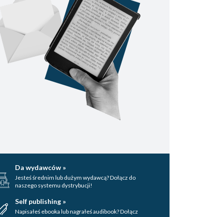
Da wydawców »
Jesteś średnim lub dużym wydawcą? Dołącz do
naszego systemu dystrybucji!
Self publishing »
Napisałeś ebooka lub nagrałeś audibook? Dołącz