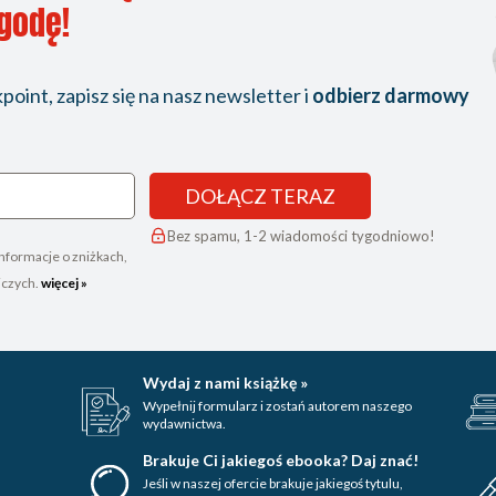
ygodę!
oint, zapisz się na nasz newsletter i
odbierz darmowy
DOŁĄCZ TERAZ
Bez spamu, 1-2 wiadomości tygodniowo!
nformacje o zniżkach,
iczych.
więcej »
Wydaj z nami książkę »
Wypełnij formularz i zostań autorem naszego
wydawnictwa.
Brakuje Ci jakiegoś ebooka? Daj znać!
Jeśli w naszej ofercie brakuje jakiegoś tytulu,