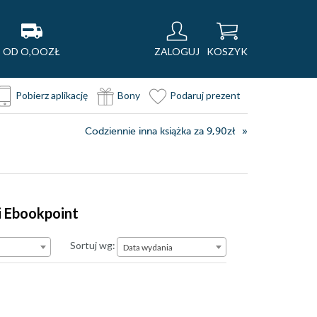
OD O,OOZŁ
ZALOGUJ
KOSZYK
Pobierz aplikację
Bony
Podaruj prezent
Codziennie inna książka za 9,90zł
i Ebookpoint
Data wydania
Sortuj wg:
Data wydania