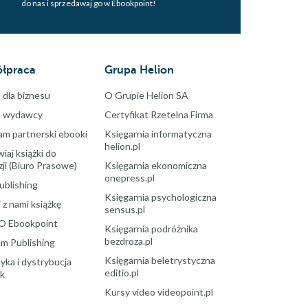
do nas i sprzedawaj go w Ebookpoint!
łpraca
Grupa Helion
 dla biznesu
O Grupie Helion SA
a wydawcy
Certyfikat Rzetelna Firma
am partnerski ebooki
Księgarnia informatyczna
helion.pl
aj książki do
ji (Biuro Prasowe)
Księgarnia ekonomiczna
onepress.pl
ublishing
Księgarnia psychologiczna
 z nami książkę
sensus.pl
O Ebookpoint
Księgarnia podróżnika
bezdroza.pl
m Publishing
Księgarnia beletrystyczna
yka i dystrybucja
editio.pl
ek
Kursy video videopoint.pl