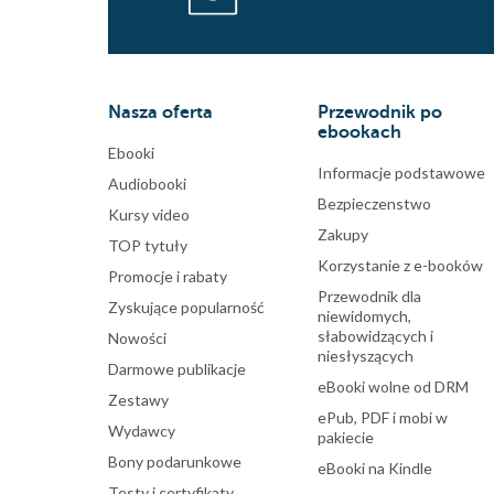
Nasza oferta
Przewodnik po
ebookach
Ebooki
Informacje podstawowe
Audiobooki
Bezpieczenstwo
Kursy video
Zakupy
TOP tytuły
Korzystanie z e-booków
Promocje i rabaty
Przewodnik dla
Zyskujące popularność
niewidomych,
słabowidzących i
Nowości
niesłyszących
Darmowe publikacje
eBooki wolne od DRM
Zestawy
ePub, PDF i mobi w
Wydawcy
pakiecie
Bony podarunkowe
eBooki na Kindle
Testy i certyfikaty