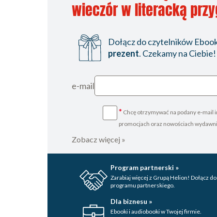
wieczór w literacką prz
Dołącz do czytelników Ebookp
prezent
. Czekamy na Ciebie!
e-mail
*
Chcę otrzymywać na podany e-mail i
promocjach oraz nowościach wydawn
Zobacz więcej »
Program partnerski »
Zarabiaj więcej z Grupą Helion! Dołącz do
programu partnerskiego.
Dla biznesu »
Ebooki i audiobooki w Twojej firmie.