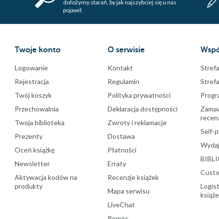
dołożymy starań, by jak najszybciej się u nas
pojawił.
Twoje konto
O serwisie
Wspó
Logowanie
Kontakt
Strefa
Rejestracja
Regulamin
Stref
Twój koszyk
Polityka prywatności
Progr
Przechowalnia
Deklaracja dostępności
Zamawi
recenz
Twoja biblioteka
Zwroty i reklamacje
Self-p
Prezenty
Dostawa
Wydaj
Oceń książkę
Płatności
BIBLI
Newsletter
Erraty
Custo
Aktywacja kodów na
Recenzje książek
produkty
Logist
Mapa serwisu
książ
LiveChat
Pomoc