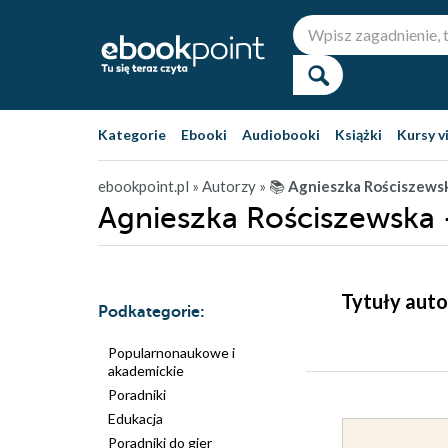
Kategorie
Ebooki
Audiobooki
Książki
Kursy v
ebookpoint.pl
» Autorzy
» 📚
Agnieszka Rościszews
Agnieszka Rościszewska 
Tytuły auto
Podkategorie:
Popularnonaukowe i
akademickie
Poradniki
Edukacja
Poradniki do gier