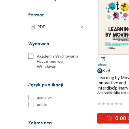
Format
PDF
2
Wydawca
Akademia Wychowania
Fizycznego we
ebook
Wrocławiu
0 pkt
Learning by Mov
Innovative and
Język publikacji
interdisciplinary
teaching method
Andrzej Rokita
,
Katerina
angielski
preschool and p
education
polski
0.00 
Zakres cen