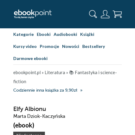
Kategorie
Ebooki
Audiobooki
Książki
Kursy video
Promocje
Nowości
Bestsellery
Darmowe ebooki
ebookpoint.pl
»
Literatura
»
📚 Fantastyka i science-
fiction
Codziennie inna książka za 9,90zł
Elfy Albionu
Marta Dziok-Kaczyńska
(ebook)