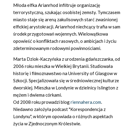
Młoda elfka Arianrhod infiltruje organizację
terrorystyczną, szukając osobistej zemsty. Tymczasem
miasto staje się areną zakulisowych starć zwaśnionej
elfickiej arystokracji. Arianrhod niechcący trafia w sam
środek przygotowań wojennych. Wielowątkowa
opowieść o konfliktach rasowych, o ambicjach i życiu
zdeterminowanym rodowymi powinnościami.
Marta Dziok-Kaczyńska z urodzenia gdańszczanka, od
2006 roku mieszka w Wielkiej Brytanii. Studiowała
historię i filmoznawstwo na University of Glasgow w
Szkocji. Specjalizowała się w średniowiecznej kulturze
dworskiej. Mieszka w Londynie w dzielnicy Islington z
mężem i dwiema córkami.
Od 2008 roku prowadzi blog
riennahera.com
.
Niedawno założyła podcast "Korespondencja z
Londynu", w którym opowiada o różnych aspektach
życia w Zjednoczonym Królestwie.