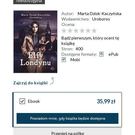
Niedostępna
Autor:
Marta Dziok-Kaczyńska
Wydawnictwo:
Uroboros
Ocena:
Bądź pierwszym, który oceni tę
książkę
Stron:
400
Dostępne formaty:
ePub
Mobi
Zajrzyj do książki
35,99 zł
Ebook
Powiadom mnie, gdy książka będzie dostępna
Przenieś na półkę