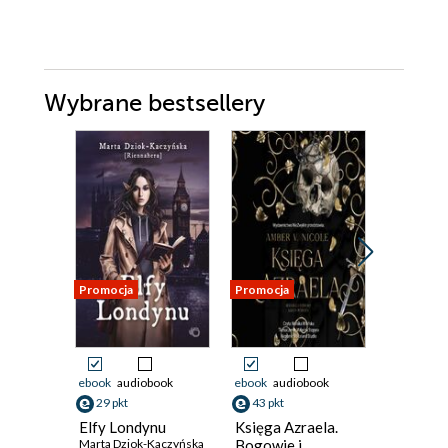
Wybrane bestsellery
Promocja
Promocja
Promocja
ebook
audiobook
ebook
audiobook
ebook
29 pkt
43 pkt
33 pkt
Elfy Londynu
Księga Azraela.
Legion
Marta Dziok-Kaczyńska
Bogowie i
Nieśmier