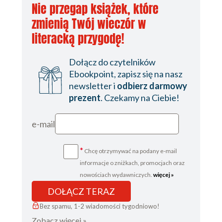
Nie przegap książek, które
zmienią Twój wieczór w
literacką przygodę!
Dołącz do czytelników
Ebookpoint, zapisz się na nasz
newsletter i
odbierz darmowy
prezent
. Czekamy na Ciebie!
e-mail
*
Chcę otrzymywać na podany e-mail
informacje o zniżkach, promocjach oraz
nowościach wydawniczych.
więcej »
DOŁĄCZ TERAZ
Bez spamu, 1-2 wiadomości tygodniowo!
Zobacz więcej »