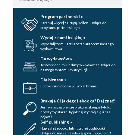
Program partnerski »
Zarabiaj więcej z Grupą Helion! Dołącz do
programu partnerskiego.
Wydaj z nami książkę »
Wypełnij formularz i zostań autorem naszego
wydawnictwa.
Da wydawców »
Jesteś średnim lub dużym wydawcą? Dołącz do
naszego systemu dystrybucji!
Dla biznesu »
Ebooki i audiobooki w Twojej firmie.
Brakuje Ci jakiegoś ebooka? Daj znać!
Jeśli w naszej ofercie brakuje jakiegoś tytulu,
dołożymy starań, by jak najszybciej się u nas
pojawił.
Self publishing »
Napisałeś ebooka lub nagrałeś audibook?
Dołącz do nas i sprzedawaj go w Ebookpoint!