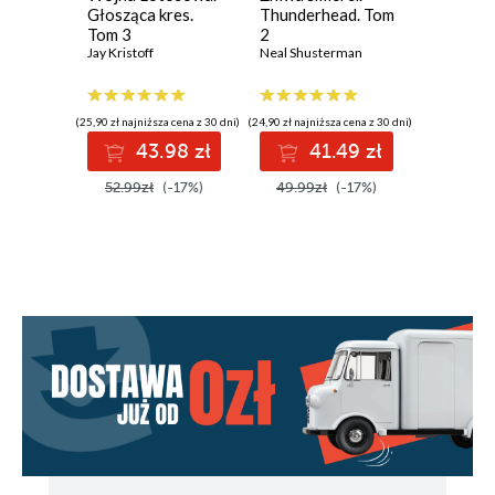
Głosząca kres.
Thunderhead. Tom
Kosiarze
Tom 3
2
Neal Shus
Jay Kristoff
Neal Shusterman
(25,90 zł najniższa cena z 30 dni)
(24,90 zł najniższa cena z 30 dni)
(20,90 zł najni
43.98 zł
41.49 zł
3
52.99zł
(-17%)
49.99zł
(-17%)
45.99z