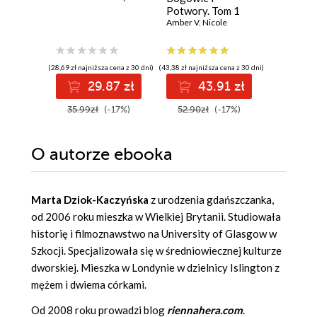
Potwory. Tom 1
Tom 14. 
Amber V. Nicole
Skraju
B.V. Larso
(28,69 zł najniższa cena z 30 dni)
(43,38 zł najniższa cena z 30 dni)
(32,72 zł najni
29.87 zł
43.91 zł
3
35.99zł
(-17%)
52.90zł
(-17%)
39.90z
O autorze
ebooka
Marta Dziok-Kaczyńska
z urodzenia gdańszczanka,
od 2006 roku mieszka w Wielkiej Brytanii. Studiowała
historię i filmoznawstwo na University of Glasgow w
Szkocji. Specjalizowała się w średniowiecznej kulturze
dworskiej. Mieszka w Londynie w dzielnicy Islington z
mężem i dwiema córkami.
Od 2008 roku prowadzi blog
riennahera.com
.