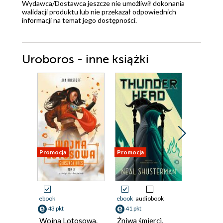
Wydawca/Dostawca jeszcze nie umożliwił dokonania
walidacji produktu lub nie przekazał odpowiednich
informacji na temat jego dostępności.
Uroboros - inne książki
Promocja
Promocja
Promocja
ebook
ebook
audiobook
ebook
aud
43 pkt
41 pkt
38 pkt
Wojna Lotosowa.
Żniwa śmierci.
Żniwa śm