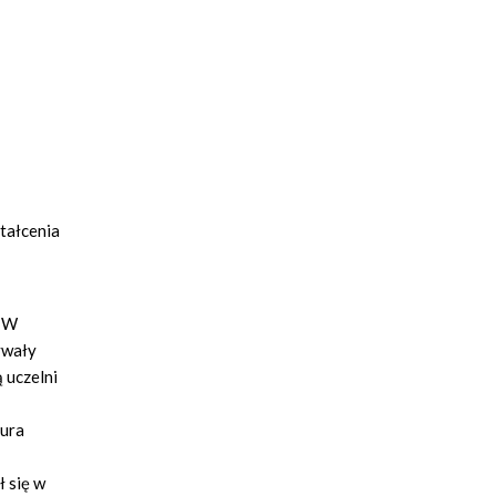
tałcenia
. W
ywały
 uczelni
tura
 się w