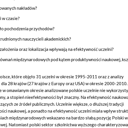
ażowanych nakładów?
i w czasie?
dło pochodzenia przychodów?
trudnionych nauczycieli akademickich?
k założenia oraz lokalizacja wpływają na efektywność uczelni?
orównań międzynarodowych pod kątem produktywności naukowej, ksz
Polsce, które objęło 31 uczelni w okresie 1995-2011 oraz z analizy
 dla 28 krajów (27 krajów z Europy oraz USA) w okresie 2000-2010
e w omawianym okresie analizowane polskie uczelnie nie wykorzyst
y, a stopień nieefektywności był znaczny. Na efektywność naukową
cych ze źródeł publicznych. Uczelnie większe, o dłuższej tradycji
ości naukowej, a ponadto na efektywność uczelni miała wpływ struk
niach międzynarodowych wskazano na bardzo słabą pozycję Polski w
wej. Natomiast polski sektor szkolnictwa wyższego charakteryzował