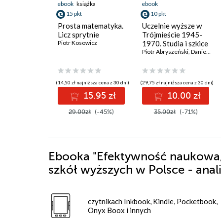
ebook
książka
ebook
15 pkt
10 pkt
Prosta matematyka.
Uczelnie wyższe w
Licz sprytnie
Trójmieście 1945-
Piotr Kosowicz
1970. Studia i szkice
Piotr Abryszeński
,
Daniel Gucewicz
(14,50 zł najniższa cena z 30 dni)
(29,75 zł najniższa cena z 30 dni)
15.95 zł
10.00 zł
29.00zł
(-45%)
35.00zł
(-71%)
Ebooka
"Efektywność naukowa,
szkół wyższych w Polsce - anal
czytnikach Inkbook, Kindle, Pocketbook,
Onyx Boox i innych