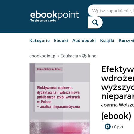
Kategorie
Ebooki
Audiobooki
Książki
Kursy v
ebookpoint.pl
»
Edukacja
»
📚 Inne
Efektyw
wdrożen
wyższyc
niepara
Joanna Wolszc
(ebook)
+0 pkt