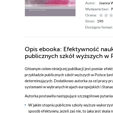
Autor:
Joanna W
Wydawnictwo:
P
Ocena:
Stron:
190
Dostępny format:
Opis
ebooka
: Efektywność nau
publicznych szkół wyższych w P
Głównym celem niniejszej publikacji jest pomiar efek
przykładzie publicznych szkół wyższych w Polsce (uni
determinujących. Dodatkowo autorka za cel pracy pr
systemami w wybranych krajach europejskich i Stana
Autorka postawiła następujące szczegółowe pytania
W jakim stopniu publiczne szkoły wyższe wykorzy
sposób efektywny, jeżeli zaś nie, to jaka jest skala