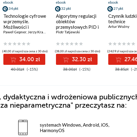
ebook
ebook
ebook
34 pkt
32 pkt
27 pkt
Technologie cyfrowe
Algorytmy regulacji
Czynnik ludzki
w przemyśle.
obiektów
technice
Możliwości i
przemysłowych PID i
Artur Woźny
wyzwania
Paweł Gepner
,
Jerzy Krawiec
MPC
Piotr Tatjewski
(40,00 zł najniższa cena z 30 dni)
(38,00 zł najniższa cena z 30 dni)
(24,09 zł najniższa ce
34.00 zł
32.30 zł
27.46
40.01zł
(-15%)
38.00zł
(-15%)
38.85zł
(-2
 dydaktyczna i wdrożeniowa publicznyc
iza nieparametryczna"
przeczytasz na:
systemach Windows, Android, iOS,
HarmonyOS