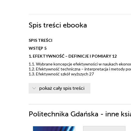
Spis treści
ebooka
SPIS TREŚCI
WSTĘP 5
1. EFEKTYWNOŚĆ – DEFINICJE I POMIARY 12
1.1. Wybrane koncepcje efektywności w naukach ekono
1.2. Efektywność techniczna – interpretacja i metody p
1.3. Efektywność szkół wyższych 27
2. UNIWERSYTETY I UCZELNIE TECHNICZNE W POL
pokaż cały spis treści
2.1. Próba badawcza i źródła danych 40
2.2. Wybrane zasoby uczelni 44
2.3. Podstawowe rodzaje wyników działalności uczelni 5
3. NIEPARAMETRYCZNA ANALIZA EFEKTYWNOŚCI
POLSCE 79
Politechnika Gdańska - inne ksi
3.1. Oszacowanie efektywności polskich uczelni public
3.2. Analiza czasowa zmian produktywności na podstawi
3.3. Alternatywne modele DEA 96