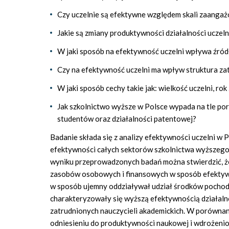
Czy uczelnie są efektywne względem skali zaang
Jakie są zmiany produktywności działalności uczeln
W jaki sposób na efektywność uczelni wpływa źró
Czy na efektywność uczelni ma wpływ struktura za
W jaki sposób cechy takie jak: wielkość uczelni, ro
Jak szkolnictwo wyższe w Polsce wypada na tle p
studentów oraz działalności patentowej?
Badanie składa się z analizy efektywności uczelni w 
efektywności całych sektorów szkolnictwa wyższego
wyniku przeprowadzonych badań można stwierdzić, ż
zasobów osobowych i finansowych w sposób efektywn
w sposób ujemny oddziaływał udział środków pochodzą
charakteryzowały się wyższą efektywnością działaln
zatrudnionych nauczycieli akademickich. W porówna
odniesieniu do produktywności naukowej i wdrożenio