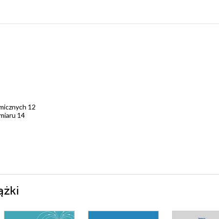
micznych 12
omiaru 14
SCE – ANALIZA DESKRYPTYWNA DLA LAT 1995–2011 40
8
 NA PRZYKŁADZIE WYBRANYCH PUBLICZNYCH SZKÓŁ WYŻSZYCH
ążki
znych w latach 2001–2008 79
e indeksu Malmquista 91