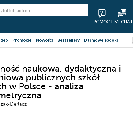
POMOC
LIVE CHAT
ideo
Promocje
Nowości
Bestsellery
Darmowe ebooki
ność naukowa, dydaktyczna i
iowa publicznych szkół
h w Polsce - analiza
metryczna
zak-Derlacz