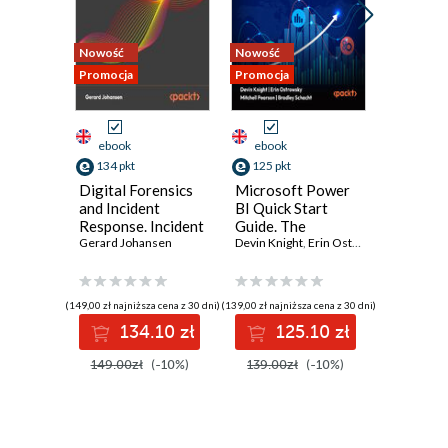
Nowość
Nowość
Nowość
Promocja
Promocja
Promocja
ebook
ebook
ebook
134 pkt
125 pkt
116 pkt
Digital Forensics
Microsoft Power
Practica
and Incident
BI Quick Start
Intellig
Response. Incident
Guide. The
Data-Dr
Response tools
Gerard Johansen
Ultimate
Devin Knight
,
Erin Ostrowsky
,
Threat H
Mitchell 
and techniques for
Beginner's Guide
Elevate 
effective cyber
to Power BI, Data
cybersec
threat response -
Storytelling, AI
efforts,
(149,00 zł najniższa cena z 30 dni)
(139,00 zł najniższa cena z 30 dni)
(96,75 zł najni
Fourth Edition
Tools, and
detectio
134.10 zł
125.10 zł
11
Microsoft Fabric -
defend w
Fourth Edition
ATT&CK
149.00zł
(-10%)
139.00zł
(-10%)
129.00z
tools - 
Edition