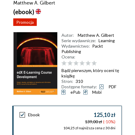
Matthew A. Gilbert
(ebook)
Promocja
Autor:
Matthew A. Gilbert
Serie wydawnicze:
Learning
Wydawnictwo:
Packt
Publishing
Ocena:
Bądź pierwszym, który oceni tę
książkę
Stron:
310
Dostępne formaty:
PDF
ePub
Mobi
125,10 zł
Ebook
139,00 zł
(-10%)
104,25 zł najniższa cena z 30 dni