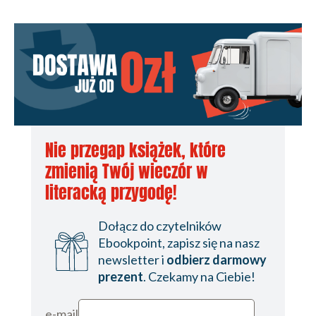
Nie przegap książek, które
zmienią Twój wieczór w
literacką przygodę!
Dołącz do czytelników
Ebookpoint, zapisz się na nasz
newsletter i
odbierz darmowy
prezent
. Czekamy na Ciebie!
e-mail