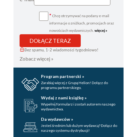
*
Chcę otrzymywać na podany e-mail
informacje o zniżkach, promocjach oraz
nowościach wydawniczych.
więcej »
DOŁĄCZ TERAZ
Bez spamu, 1-2 wiadomości tygodniowo!
Zobacz więcej »
Program partnerski »
Zarabiaj więcej z Grupą Helion! Dołącz do
programu partnerskiego.
Wydaj z nami książkę »
Wypełnij formularz i zostań autorem naszego
wydawnictwa.
Da wydawców »
Jesteś średnim lub dużym wydawcą? Dołącz do
naszego systemu dystrybucji!