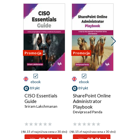
Promocja
Promocja
Promocja
ebook
ebook
ebook
89 pkt
89 pkt
85 pkt
CISO Essentials
SharePoint Online
Moodle 4
Guide
Administrator
Enhance 
Sriram Lakshmanan
Playbook
regulati
Deviprasad Panda
complian
Ian Wild
your Mo
infrastr
(46,15 zł najniższa cena z 30 dni)
(46,15 zł najniższa cena z 30 dni)
(71,24 zł najni