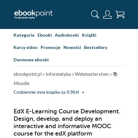
Kategorie
Ebooki
Audiobooki
Książki
Kursy video
Promocje
Nowości
Bestsellery
Darmowe ebooki
ebookpoint.pl
»
Informatyka
»
Webmasterstwo
»
📚
Moodle
Codziennie inna książka za 9,90zł
EdX E-Learning Course Development.
Design, develop, and deploy an
interactive and informative MOOC
course for the edX platform