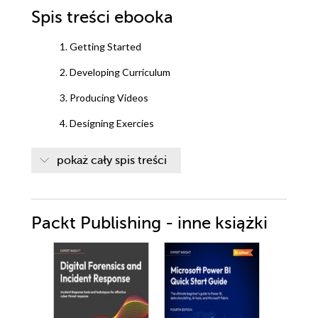
Spis treści
ebooka
1. Getting Started
2. Developing Curriculum
3. Producing Videos
4. Designing Exercies
5. Integrating Curriculum
pokaż cały spis treści
6. Adnimistering Your Course
7. Facilitating Your Course
Packt Publishing - inne książki
8. Promoting Your Course