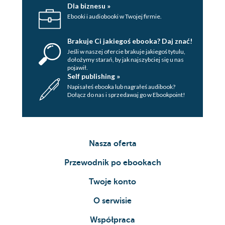
Dla biznesu »
Ebooki i audiobooki w Twojej firmie.
Brakuje Ci jakiegoś ebooka? Daj znać!
Jeśli w naszej ofercie brakuje jakiegoś tytulu,
dołożymy starań, by jak najszybciej się u nas
pojawił.
Self publishing »
Napisałeś ebooka lub nagrałeś audibook?
Dołącz do nas i sprzedawaj go w Ebookpoint!
Nasza oferta
Przewodnik po ebookach
Twoje konto
O serwisie
Współpraca