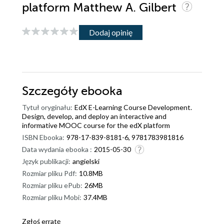
platform Matthew A. Gilbert
Dodaj opinię
Szczegóły
ebooka
Tytuł oryginału:
EdX E-Learning Course Development.
Design, develop, and deploy an interactive and
informative MOOC course for the edX platform
ISBN Ebooka:
978-17-839-8181-6, 9781783981816
Data wydania ebooka :
2015-05-30
Język publikacji:
angielski
Rozmiar pliku Pdf:
10.8MB
Rozmiar pliku ePub:
26MB
Rozmiar pliku Mobi:
37.4MB
Zgłoś erratę