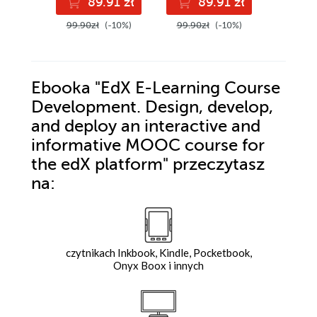
89.91 zł
89.91 zł
8
99.90zł
(-10%)
99.90zł
(-10%)
94.99z
Ebooka
"EdX E-Learning Course
Development. Design, develop,
and deploy an interactive and
informative MOOC course for
the edX platform"
przeczytasz
na:
czytnikach Inkbook, Kindle, Pocketbook,
Onyx Boox i innych