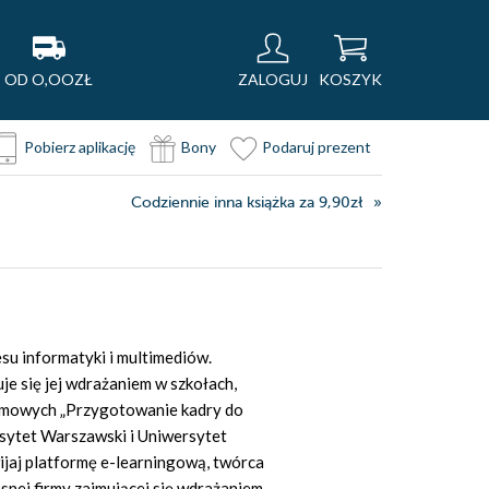
OD O,OOZŁ
ZALOGUJ
KOSZYK
Pobierz aplikację
Bony
Podaruj prezent
Codziennie inna książka za 9,90zł
su informatyki i multimediów.
je się jej wdrażaniem w szkołach,
plomowych „Przygotowanie kadry do
sytet Warszawski i Uniwersytet
zwijaj platformę e-learningową, twórca
snej firmy zajmującej się wdrażaniem