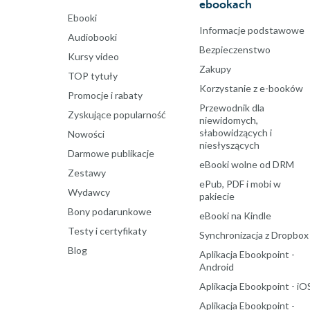
ebookach
Ebooki
Informacje podstawowe
Audiobooki
Bezpieczenstwo
Kursy video
Zakupy
TOP tytuły
Korzystanie z e-booków
Promocje i rabaty
Przewodnik dla
Zyskujące popularność
niewidomych,
słabowidzących i
Nowości
niesłyszących
Darmowe publikacje
eBooki wolne od DRM
Zestawy
ePub, PDF i mobi w
Wydawcy
pakiecie
Bony podarunkowe
eBooki na Kindle
Testy i certyfikaty
Synchronizacja z Dropbox
Blog
Aplikacja Ebookpoint -
Android
Aplikacja Ebookpoint - iO
Aplikacja Ebookpoint -