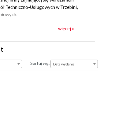
zkół Techniczno-Usługowych w Trzebini,
eniowych.
więcej »
nt
Data wydania
Sortuj wg:
Data wydania