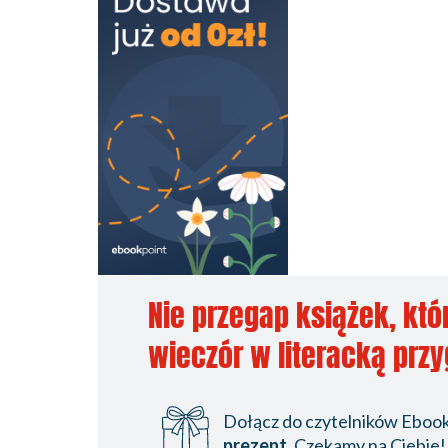
Nie przegap książek, któ
wieczór w literacką prz
Dołącz do czytelników Ebookp
prezent
. Czekamy na Ciebie!