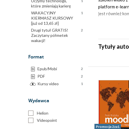
Uczymy technologii,
1
które zmieniają karierę
platform e-lear
WAKACYJNY
1
jest również ko
KIERMASZ KURSOWY
[już od 13,65 zł]
Drugi tytuł GRATIS!
2
Zaczytany półmetek
wakacji!
Tytuły auto
Format
Epub/Mobi
2
PDF
2
Kursy video
1
Wydawca
Helion
Videopoint
Promocja 2za1