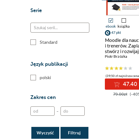
Serie
ebook
książka
47 pkt
Moodle dla naucz
Standard
i trenerów. Zapl
stwórz i rozwijaj
platformę e-
Piotr Brzózka
learningową. W
Język publikacji
II rozszerzone
(39,50 zł najniższa cena
polski
47.40 
79.00zł
(-40
Zakres cen
–
Wyczyść