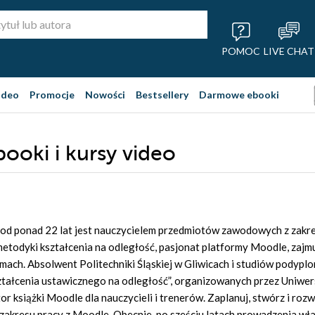
POMOC
LIVE CHAT
ideo
Promocje
Nowości
Bestsellery
Darmowe ebooki
booki i kursy video
 od ponad 22 lat jest nauczycielem przedmiotów zawodowych z zakre
etodyki kształcenia na odległość, pasjonat platformy Moodle, zajmu
firmach. Absolwent Politechniki Śląskiej w Gliwicach i studiów pody
tałcenia ustawicznego na odległość”, organizowanych przez Uniwer
tor książki Moodle dla nauczycieli i trenerów. Zaplanuj, stwórz i ro
 zakresu pracy z Moodle. Obecnie, po sześciu latach prowadzenia wła