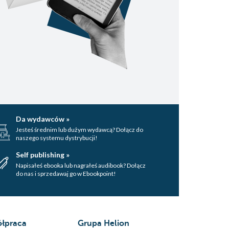
Da wydawców »
Jesteś średnim lub dużym wydawcą? Dołącz do
naszego systemu dystrybucji!
Self publishing »
Napisałeś ebooka lub nagrałeś audibook? Dołącz
do nas i sprzedawaj go w Ebookpoint!
łpraca
Grupa Helion