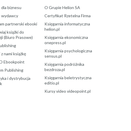
 dla biznesu
O Grupie Helion SA
a wydawcy
Certyfikat Rzetelna Firma
am partnerski ebooki
Księgarnia informatyczna
helion.pl
aj książki do
ji (Biuro Prasowe)
Księgarnia ekonomiczna
onepress.pl
ublishing
Księgarnia psychologiczna
 z nami książkę
sensus.pl
O Ebookpoint
Księgarnia podróżnika
bezdroza.pl
m Publishing
Księgarnia beletrystyczna
yka i dystrybucja
editio.pl
ek
Kursy video videopoint.pl