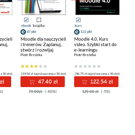
ebook
książka
kurs
47 pkt
122 pkt
ycieli
Moodle dla nauczycieli
Moodle 4.0. Kurs
anuj,
i trenerów. Zaplanuj,
video. Szybki start do
stwórz i rozwijaj
e-learningu
platformę e-
Piotr Brzózka
Piotr Brzózka
ydanie
learningową
 z 30 dni)
(39,50 zł najniższa cena z 30 dni)
(96,75 zł najniższa cena z 30 dni)
zł
47.40 zł
122.54 zł
%)
79.00zł
(-40%)
129.00 zł
(-5%)