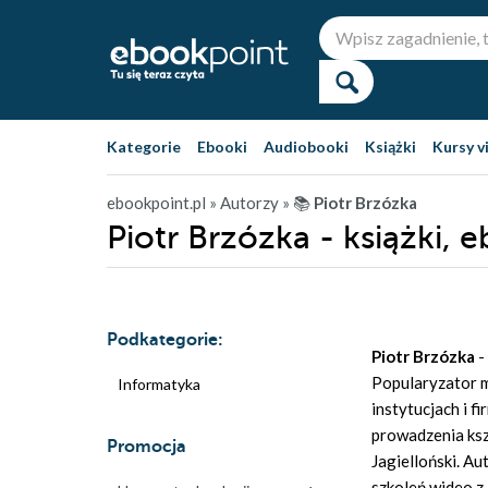
Kategorie
Ebooki
Audiobooki
Książki
Kursy v
ebookpoint.pl
» Autorzy
» 📚
Piotr Brzózka
Piotr Brzózka - książki, e
Podkategorie:
Piotr Brzózka
-
Popularyzator m
Informatyka
instytucjach i 
prowadzenia ksz
Promocja
Jagielloński. Au
szkoleń wideo z