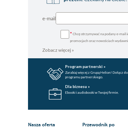
e-mail
*
Chcę otrzymywać na podany e-mail i
promocjach oraz nowościach wydawn
Zobacz więcej »
Program partnerski »
Zarabiaj więcej z Grupą Helion! Dołącz do
programu partnerskiego.
Dla biznesu »
Ebooki i audiobooki w Twojej firmie.
Nasza oferta
Przewodnik po