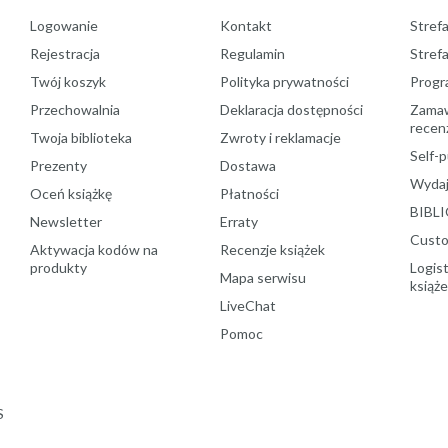
Logowanie
Kontakt
Strefa
Rejestracja
Regulamin
Stref
Twój koszyk
Polityka prywatności
Progr
Przechowalnia
Deklaracja dostępności
Zamawi
recenz
Twoja biblioteka
Zwroty i reklamacje
Self-p
Prezenty
Dostawa
Wydaj
Oceń książkę
Płatności
BIBLI
Newsletter
Erraty
Custo
Aktywacja kodów na
Recenzje książek
produkty
Logist
Mapa serwisu
książ
LiveChat
Pomoc
S