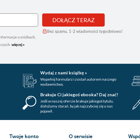
DOŁĄCZ TERAZ
Bez spamu, 1-2 wiadomości tygodniowo!
nformacje o zniżkach,
iczych.
więcej »
Wydaj z nami książkę »
Wypełnij formularz i zostań autorem naszego
wydawnictwa.
Brakuje Ci jakiegoś ebooka? Daj znać!
Jeśli w naszej ofercie brakuje jakiegoś tytulu,
dołożymy starań, by jak najszybciej się u nas
pojawił.
Twoje konto
O serwisie
Wspó