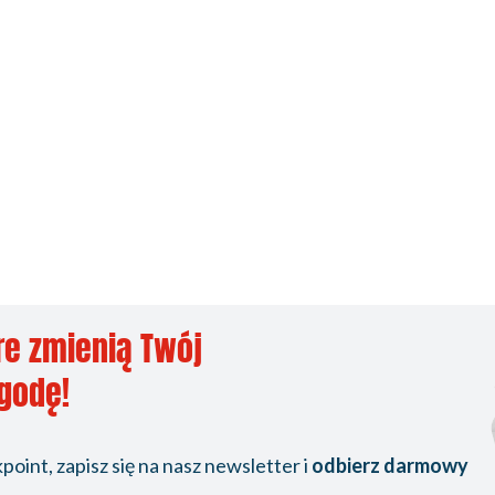
re zmienią Twój
ygodę!
oint, zapisz się na nasz newsletter i
odbierz darmowy