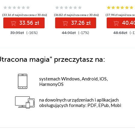
(33,16 zł najniższa cena z 30 dni)
(36,82 zł najniższa cena z 30 dni)
(37,94 zł najniższa ce
33.56 zł
37.26 zł
40.40
39.99zł
(-16%)
44.90zł
(-17%)
48.68zł
(-1
 Utracona magia"
przeczytasz na:
systemach Windows, Android, iOS,
HarmonyOS
na dowolnych urządzeniach i aplikacjach
obsługujących formaty: PDF, EPub, Mobi