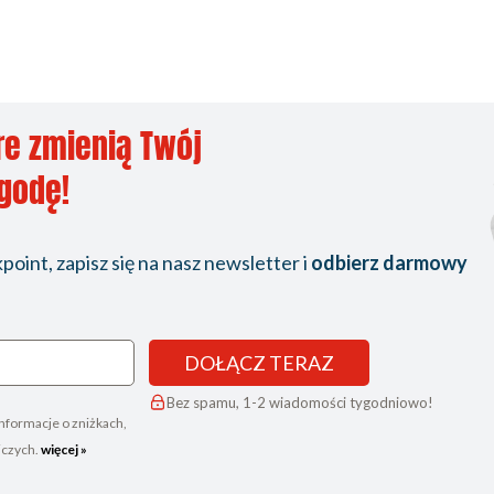
re zmienią Twój
ygodę!
oint, zapisz się na nasz newsletter i
odbierz darmowy
DOŁĄCZ TERAZ
Bez spamu, 1-2 wiadomości tygodniowo!
nformacje o zniżkach,
iczych.
więcej »