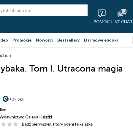
POMOC
LIVE CHAT
ideo
Promocje
Nowości
Bestsellery
Darmowe ebooki
iction
Rybaka. Tom I. Utracona magia
+39 pkt
ller
ydawnictwo Galeria Książki
Bądź pierwszym, który oceni tę książkę