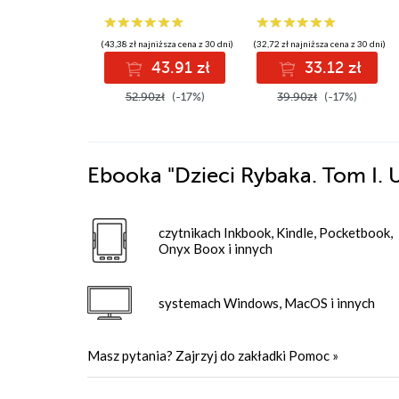
(43,38 zł najniższa cena z 30 dni)
(32,72 zł najniższa cena z 30 dni)
43.91 zł
33.12 zł
52.90zł
(-17%)
39.90zł
(-17%)
Ebooka
"Dzieci Rybaka. Tom I.
czytnikach Inkbook, Kindle, Pocketbook,
Onyx Boox i innych
systemach Windows, MacOS i innych
Masz pytania? Zajrzyj do zakładki
Pomoc
»