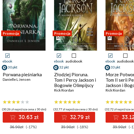
Promocja
Promocja
Promocja
ebook
ebook
audiobook
ebook
audiobook
30 pkt
32 pkt
33 pkt
Porwana pieśniarka
Złodziej Pioruna.
Morze Potwo
Danielle L Jensen
Tom I Percy Jackson i
Tom II serii P
Bogowie Olimpijscy
Jackson i Bog
Rick Riordan
Olimpijscy
Rick Riordan
(30,26 zł najniższa cena z 30 dni)
(32,77 zł najniższa cena z 30 dni)
(32,72 zł najniższa ce
30.63 zł
32.79 zł
33.12
36.90zł
(-17%)
39.90zł
(-18%)
39.90zł
(-1