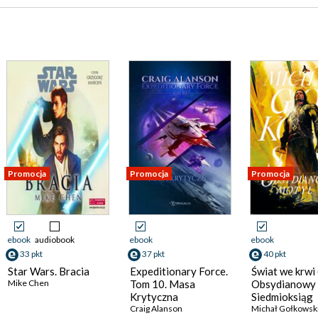
Promocja
Promocja
Promocja
ebook
audiobook
ebook
ebook
33 pkt
37 pkt
40 pkt
Star Wars. Bracia
Expeditionary Force.
Świat we krwi 
Mike Chen
Tom 10. Masa
Obsydianowy 
Krytyczna
Siedmioksiąg
Craig Alanson
Grzechu. Tom 
Michał Gołkowsk