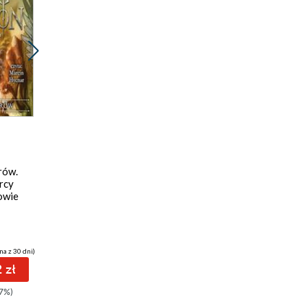
Promocja
Promocja
ebook
ebook
49 pkt
49 pkt
rów.
Zaklinacz Śmierci
Słońce i gwiazda
ercy
Cinda Williams Chima
Rick Riordan
,
Mark Oshiro
owie
na z 30 dni)
(49,12 zł najniższa cena z 30 dni)
(49,12 zł najniższa cena z 30 dni)
 zł
49.72 zł
49.72 zł
7%)
59.90zł
(-17%)
59.90zł
(-17%)