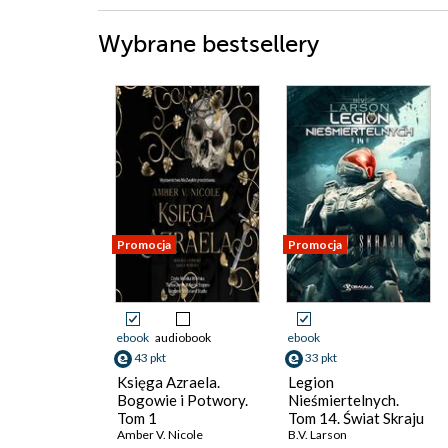
Wybrane bestsellery
Promocja
Promocja
ebook
audiobook
ebook
43 pkt
33 pkt
Księga Azraela.
Legion
Bogowie i Potwory.
Nieśmiertelnych.
Tom 1
Tom 14. Świat Skraju
Amber V. Nicole
B.V. Larson