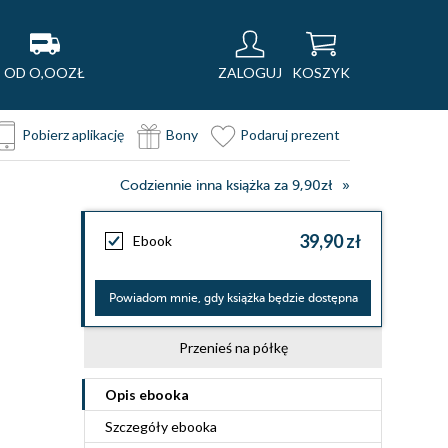
OD O,OOZŁ
ZALOGUJ
KOSZYK
Pobierz aplikację
Bony
Podaruj prezent
Codziennie inna książka za 9,90zł
39,90 zł
Ebook
Powiadom mnie, gdy książka będzie dostępna
Przenieś na półkę
Opis
ebooka
Szczegóły
ebooka