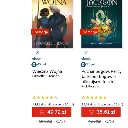
Promocja
Promocja
ebook
ebook
49 pkt
35 pkt
Wieczna Wojna
Puchar bogów. Percy
Danielle L. Jensen
Jackson i bogowie
olimpijscy. Tom 6
Rick Riordan
(49,12 zł najniższa cena z 30 dni)
(35,18 zł najniższa cena z 30 dni)
49.72 zł
35.61 zł
59.90zł
(-17%)
42.90zł
(-17%)