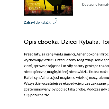
Dostępne format
Zajrzyj do książki
Opis
ebooka
: Dzieci Rybaka. T
Przed laty, za cenę wielu śmierci, Asher pokonał mroc
wychowując dzieci, Przebudzony Mag zdaje sobie spra
ziemi, sprowadzając na Lur siły natury grożące rozdar
niebezpieczną magię, której nienawidzi... i która moż
Rafel, syn Ashera, jest magiem o wielkiej mocy, ale m
Wszystkie wcześniejsze ekspedycje przez zakazane gór
zdeterminowany, by podjąć taką próbę. Podczas gdy oj
siłę potężne zło...