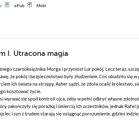
y:
ePub
Mobi
om I. Utracona magia
znego czarnoksiężnika Morga i przyniósł Lur pokój. Lecz teraz, szczę
wę, że pokój i bezpieczeństwo były złudzeniem. Coś obudziło się w 
ciem ich świata na strzępy. Asher sądzi, że zdoła ocalić królestwo, s
e go kosztować życie.
usi wyrwać się spod kontroli ojca, żeby w pełni odkryć własne zdolnoś
y zakończyły się porażką i śmiercią ich uczestników, jednak Rafel j
ciec i syn z trudem starają się osiągnąć porozumienie, gdzieś indzie