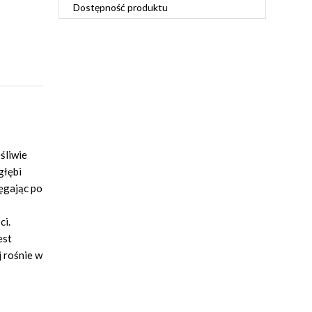
Dostępność produktu
śliwie
głębi
ięgając po
ci.
est
j rośnie w