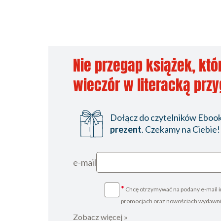
Nie przegap książek, któ
wieczór w literacką prz
Dołącz do czytelników Ebookp
prezent
. Czekamy na Ciebie!
e-mail
*
Chcę otrzymywać na podany e-mail i
promocjach oraz nowościach wydawn
Zobacz więcej »