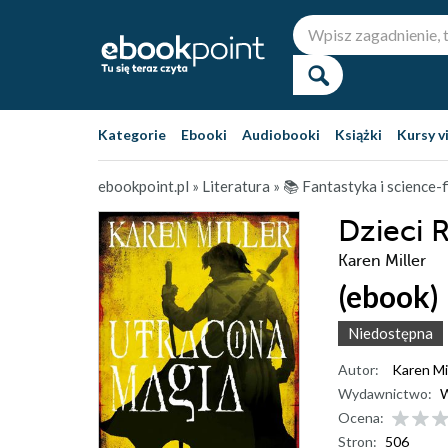
Kategorie
Ebooki
Audiobooki
Książki
Kursy v
ebookpoint.pl
»
Literatura
»
📚 Fantastyka i science-f
Dzieci 
Karen Miller
(ebook)
Niedostępna
Autor:
Karen Mi
Wydawnictwo:
W
Ocena:
Stron:
506