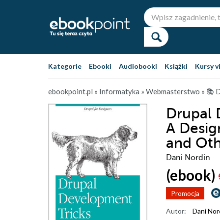
Kategorie
Ebooki
Audiobooki
Książki
Kursy v
ebookpoint.pl
»
Informatyka
»
Webmasterstwo
»
📚 
Drupal 
A Desig
and Oth
Dani Nordin
(ebook)
Promocja
Autor:
Dani Nor