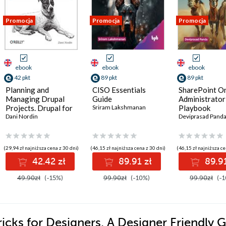
Promocja
Promocja
Promocja
ebook
ebook
ebook
42 pkt
89 pkt
89 pkt
Planning and
CISO Essentials
SharePoint On
Managing Drupal
Guide
Administrator
Projects. Drupal for
Sriram Lakshmanan
Playbook
Designers
Dani Nordin
Deviprasad Pand
(29,94 zł najniższa cena z 30 dni)
(46,15 zł najniższa cena z 30 dni)
(46,15 zł najniższa ce
42.42 zł
89.91 zł
89.91
49.90zł
(-15%)
99.90zł
(-10%)
99.90zł
(-1
cks for Designers. A Designer Friendly 