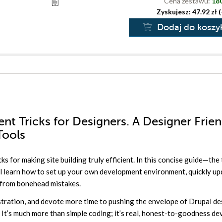
Cena zestawu:
180
Zyskujesz: 47.92 zł 
Dodaj do koszy
nt Tricks for Designers. A Designer Frien
Tools
ks for making site building truly efficient. In this concise guide—the t
l learn how to set up your own development environment, quickly up
f from bonehead mistakes.
ustration, and devote more time to pushing the envelope of Drupal d
s. It’s much more than simple coding; it’s real, honest-to-goodness d