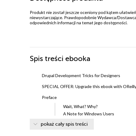
Produkt nie został jeszcze oceniony pod kątem ułatwień
niewystarczające. Prawdopodobnie Wydawca/Dostawca jes
odpowiednich informacji na temat jego dostępności.
Spis treści
ebooka
Drupal Development Tricks for Designers
SPECIAL OFFER: Upgrade this ebook with OReill
Preface
Wait, What? Why?
A Note for Windows Users
The Designers Coding Toolkit
pokaż cały spis treści
MAMP
Dropbox