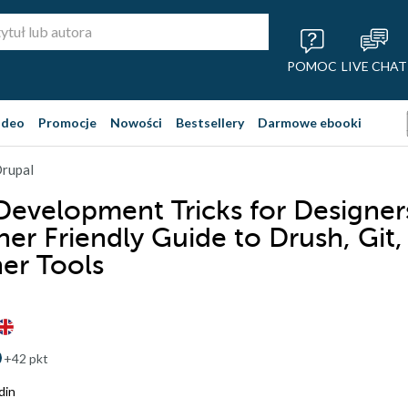
POMOC
LIVE CHAT
ideo
Promocje
Nowości
Bestsellery
Darmowe ebooki
Drupal
Development Tricks for Designer
ner Friendly Guide to Drush, Git,
er Tools
+42 pkt
din