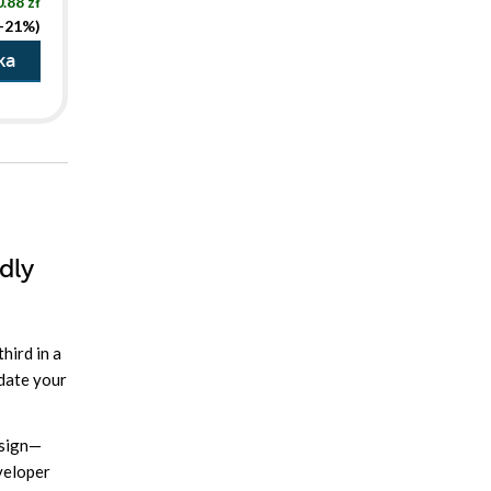
.88 zł
(-21%)
ka
dly
hird in a
date your
esign—
eveloper