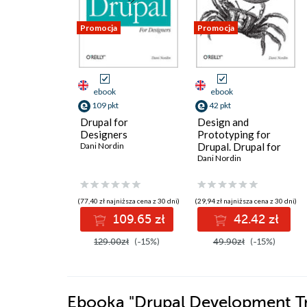
Promocja
Promocja
ebook
ebook
109 pkt
42 pkt
Drupal for
Design and
Designers
Prototyping for
Dani Nordin
Drupal. Drupal for
Designers
Dani Nordin
(77,40 zł najniższa cena z 30 dni)
(29,94 zł najniższa cena z 30 dni)
109.65 zł
42.42 zł
129.00zł
(-15%)
49.90zł
(-15%)
Ebooka
"Drupal Development Tri