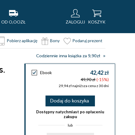
OD O,OOZŁ
ZALOGUJ
KOSZYK
Pobierz aplikację
Bony
Podaruj prezent
Codziennie inna książka za 9,90zł
s.
42,42 zł
Ebook
49,90 zł
(-15%)
29,94 zł najniższa cena z 30 dni
Dodaj do koszyka
Dostępny natychmiast po opłaceniu
zakupu
lub