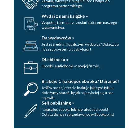
Zarabiaj więcej z Grupą Helion! Dołącz do
programu partnerskiego.
Wydaj z nami książkę »
Wypełnij formularz i zostań autorem naszego
wydawnictwa.
Da wydawców »
Jesteś średnim lub dużym wydawcą? Dołącz do
naszego systemu dystrybucji!
Dla biznesu »
Ebooki i audiobooki w Twojej firmie.
Brakuje Ci jakiegoś ebooka? Daj znać!
Jeśli w naszej ofercie brakuje jakiegoś tytulu,
dołożymy starań, by jak najszybciej się u nas
pojawił.
Self publishing »
Napisałeś ebooka lub nagrałeś audibook?
Dołącz do nas i sprzedawaj go w Ebookpoint!