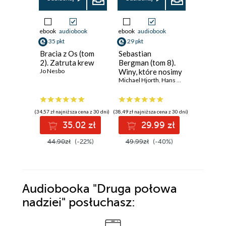
ebook
audiobook
ebook
audiobook
ebook
35 pkt
29 pkt
33 pkt
Bracia z Os (tom
Sebastian
Pomyśl d
2). Zatruta krew
Bergman (tom 8).
Myron Bo
Jo Nesbo
Winy, które nosimy
Tom 12
Michael Hjorth
,
Hans Rosenfeldt
Harlan Co
(34,57 zł najniższa cena z 30 dni)
(38,49 zł najniższa cena z 30 dni)
(24,90 zł najni
35.02 zł
29.99 zł
3
44.90zł
(-22%)
49.99zł
(-40%)
42.00z
Audiobooka
"Druga połowa
nadziei"
posłuchasz: