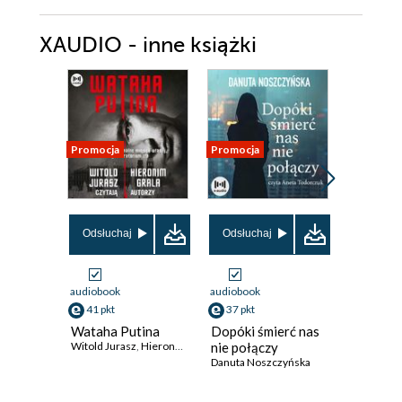
XAUDIO - inne książki
Promocja
Promocja
Promocja
Odsłuchaj
Odsłuchaj
audiobook
audiobook
audiobook
41 pkt
37 pkt
49 pkt
Wataha Putina
Dopóki śmierć nas
Dom na k
Witold Jurasz
,
Hieronim Grala
nie połączy
Monika Sz
Danuta Noszczyńska