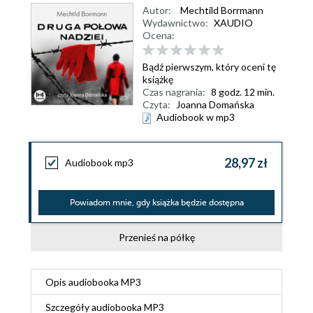
Autor:
Mechtild Borrmann
Wydawnictwo:
XAUDIO
Ocena:
Bądź pierwszym, który oceni tę
książkę
Czas nagrania:
8 godz. 12 min.
Czyta:
Joanna Domańska
Audiobook w mp3
28,97 zł
Audiobook mp3
Powiadom mnie, gdy książka będzie dostępna
Przenieś na półkę
Opis
audiobooka MP3
Szczegóły
audiobooka MP3