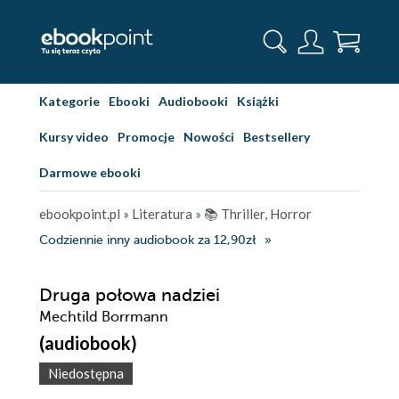
Kategorie
Ebooki
Audiobooki
Książki
Kursy video
Promocje
Nowości
Bestsellery
Darmowe ebooki
ebookpoint.pl
»
Literatura
»
📚 Thriller, Horror
Codziennie inny audiobook za 12,90zł
Druga połowa nadziei
Mechtild Borrmann
(audiobook)
Niedostępna