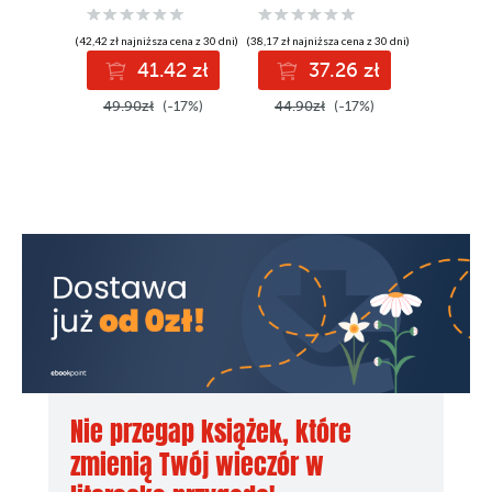
(42,42 zł najniższa cena z 30 dni)
(38,17 zł najniższa cena z 30 dni)
(41,42 zł najni
41.42 zł
37.26 zł
4
49.90zł
(-17%)
44.90zł
(-17%)
59.90z
Nie przegap książek, które
zmienią Twój wieczór w