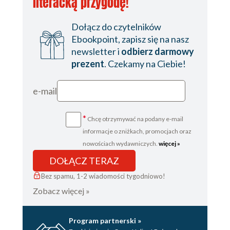
literacką przygodę!
Dołącz do czytelników
Ebookpoint, zapisz się na nasz
newsletter i
odbierz darmowy
prezent
. Czekamy na Ciebie!
e-mail
*
Chcę otrzymywać na podany e-mail
informacje o zniżkach, promocjach oraz
nowościach wydawniczych.
więcej »
DOŁĄCZ TERAZ
Bez spamu, 1-2 wiadomości tygodniowo!
Zobacz więcej »
Program partnerski »