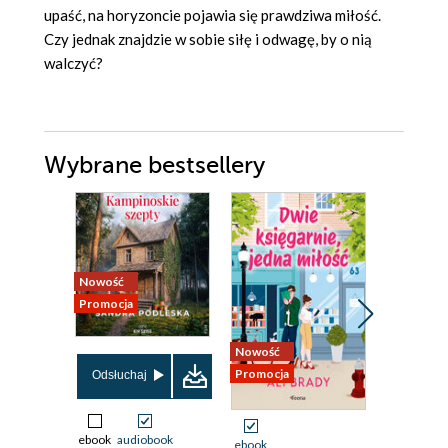
upaść, na horyzoncie pojawia się prawdziwa miłość.
Czy jednak znajdzie w sobie siłę i odwagę, by o nią
walczyć?
Wybrane bestsellery
Nowość
Nowość
Promocja
Promocja
Nowość
Promocja
Odsłuchaj
Odsłuch
ebook
audiobook
ebook
aud
ebook