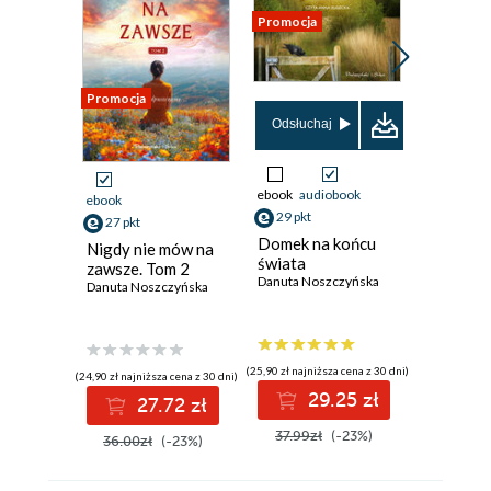
Promocja
Promocja
Promocja
Odsłuchaj
Odsłuch
ebook
audiobook
ebook
aud
ebook
29 pkt
30 pkt
27 pkt
Domek na końcu
Nigdy n
Nigdy nie mów na
świata
zawsze.
zawsze. Tom 2
Danuta Noszczyńska
Danuta No
Danuta Noszczyńska
(25,90 zł najniższa cena z 30 dni)
(26,90 zł najni
(24,90 zł najniższa cena z 30 dni)
29.25 zł
3
27.72 zł
37.99zł
(-23%)
38.99z
36.00zł
(-23%)