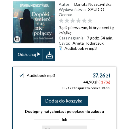
Autor:
Danuta Noszczyńska
Wydawnictwo:
XAUDIO
Ocena:
Bądź pierwszym, który oceni tę
książkę
Czas nagrania:
7 godz. 54 min.
Czyta:
Aneta Todorczuk
Audiobook w mp3
Odsłuchaj
37,26 zł
Audiobook mp3
44,90 zł
(-17%)
38,17 zł najniższa cena z 30 dni
Dodaj do koszyka
Dostępny natychmiast po opłaceniu zakupu
lub