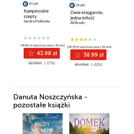
43 pkt
40 pkt
38 pkt
Kampinoskie
Dama z 
Dwie księgarnie,
szepty
Sylwia Win
jedna miłość
Sandra Podleska
Ali Brady
(40,80 zł najniższa cena z 30 dni)
(40,92 zł najni
(38,49 zł najniższa cena z 30 dni)
43.98 zł
4
38.99 zł
52.99zł
(-17%)
49.90z
49.99zł
(-22%)
Danuta Noszczyńska -
pozostałe książki