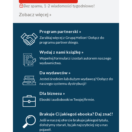
Bez spamu, 1-2 wiadomości tygodniowo!
Zobacz więcej »
Program partnerski »
Zarabiaj więcej z Grupą Helion! Dołącz do
programu partnerskiego.
Wydaj z nami książkę »
Wypełnij formularz i zostań autorem naszego
wydawnictwa.
Da wydawców »
Jesteś średnim lub dużym wydawcą? Dołącz do
naszego systemu dystrybucji!
Dla biznesu »
Ebooki i audiobooki w Twojej firmie.
Brakuje Ci jakiegoś ebooka? Daj znać!
Jeśli w naszej ofercie brakuje jakiegoś tytulu,
dołożymy starań, by jak najszybciej się u nas
pojawił.