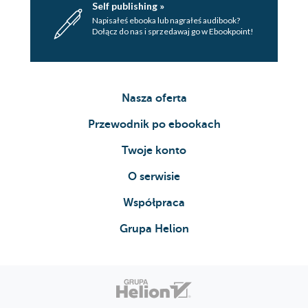
Self publishing »
Napisałeś ebooka lub nagrałeś audibook?
Dołącz do nas i sprzedawaj go w Ebookpoint!
Nasza oferta
Przewodnik po ebookach
Twoje konto
O serwisie
Współpraca
Grupa Helion