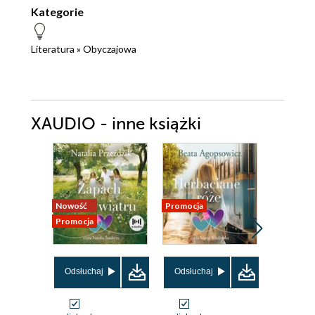
Kategorie
Literatura
»
Obyczajowa
XAUDIO - inne książki
Nowość
Promocja
Promocja
Promocja
Odsłuchaj
Odsłuchaj
Odsłuch