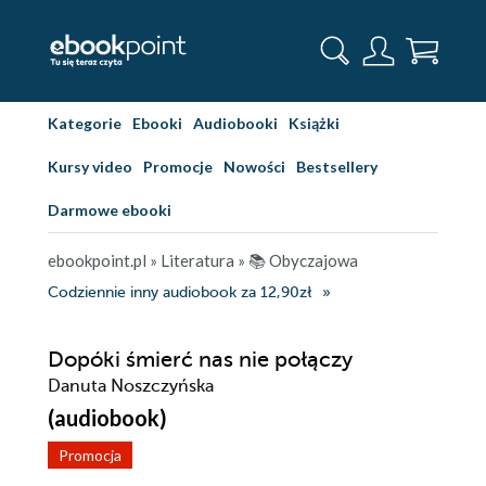
Kategorie
Ebooki
Audiobooki
Książki
Kursy video
Promocje
Nowości
Bestsellery
Darmowe ebooki
ebookpoint.pl
»
Literatura
»
📚 Obyczajowa
Codziennie inny audiobook za 12,90zł
Dopóki śmierć nas nie połączy
Danuta Noszczyńska
(audiobook)
Promocja