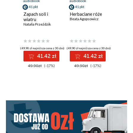
audiobook
audiobook
audiobook
41 pkt
41 pkt
41 pkt
Zapach soli i
Herbaciane róże
Kłopot z
wiatru
Beata Agopsowicz
Zełeńsk
Natalia Przeździk
Zbigniew P
(49,90 zł najniższa cena z 30 dni)
(49,90 zł najniższa cena z 30 dni)
(40,92 zł najni
41.42 zł
41.42 zł
4
49.90zł
(-17%)
49.90zł
(-17%)
49.90z