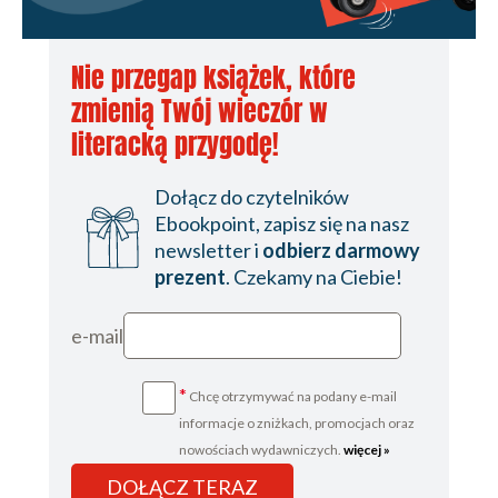
Nie przegap książek, które
zmienią Twój wieczór w
literacką przygodę!
Dołącz do czytelników
Ebookpoint, zapisz się na nasz
newsletter i
odbierz darmowy
prezent
. Czekamy na Ciebie!
e-mail
*
Chcę otrzymywać na podany e-mail
informacje o zniżkach, promocjach oraz
nowościach wydawniczych.
więcej »
DOŁĄCZ TERAZ