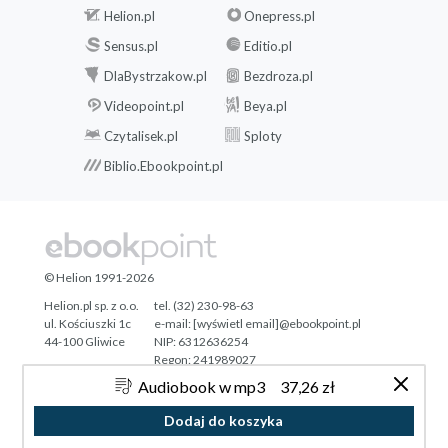
Helion.pl
Onepress.pl
Sensus.pl
Editio.pl
DlaBystrzakow.pl
Bezdroza.pl
Videopoint.pl
Beya.pl
Czytalisek.pl
Sploty
Biblio.Ebookpoint.pl
© Helion 1991-2026
Helion.pl sp. z o.o.
tel. (32) 230-98-63
ul. Kościuszki 1c
e-mail:
[wyświetl email]@ebookpoint.pl
44-100 Gliwice
NIP: 6312636254
Regon: 241989027
Audiobook w mp3
37,26 zł
Designed with ♥ by
Tonik.pl
Dodaj do koszyka
Pełna wersja strony »