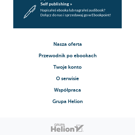
Self publishing »
Napisałeś ebooka lub nagrałeś audibook?
Dołącz do nas i sprzedawaj go w Ebookpoint!
Nasza oferta
Przewodnik po ebookach
Twoje konto
O serwisie
Współpraca
Grupa Helion