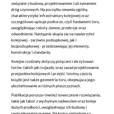
związane z budową, projektowaniem i utrzymaniem
dróg szynowych. Na początku omawia ogólną
charakterystykę infrastruktury kolejowej oraz
szczegółowo opisuje podtorze, czyli fundament toru,
uwzględniając roboty ziemne, przekroje oraz
odwodnienie. Następnie skupia się na nawierzchni
kolejowej - zarówno podsypkowej, jak i
bezpodsypkowej - przedstawiając jej elementy,
konstrukcję i standardy.
Kolejne rozdziały dotyczą połączeń i skrzyżowań
torów, takich jak rozjazdy, oraz zasad projektowania
przejazdów kolejowych i przejść. Istotną częścią
książki jest także geometria toru, obejmująca jego
ukształtowanie w różnych płaszczyznach.
Publikacja porusza również nowoczesne rozwiązania,
takie jak tabor z wychylnym nadwoziem oraz koleje
dużych prędkości, uwzględniając ich budowę i
uwarunkowania prawne. Na końcu omówione są