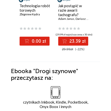
Technologia robót
Jak postąpić w
Zderzen
torowych
razie awarii
czołowe.
Zbigniew Kędra
tachografu?
katastro
Adam Janus
,
Dariusz Pradut
Szczeko
Bartosz J
(29,99 zł najniższa cena z 30 dni)
(33,12 zł najni
0.00 zł
23.39 zł
2
29.99zł
(-22%)
39.90z
Ebooka
"Drogi szynowe"
przeczytasz na:
czytnikach Inkbook, Kindle, Pocketbook,
Onyx Boox i innych