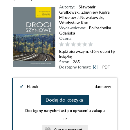
Autorzy:
Sławomir
Grulkowski
,
Zbigniew Kędra
,
Mirosław J. Nowakowski
,
Władysław Koc
Wydawnictwo:
Politechnika
Gdańska
Ocena:
Bądź pierwszym, który oceni tę
książkę
Stron:
265
Dostępny format:
PDF
Ebook
darmowy
Dodaj do koszyka
Dostępny natychmiast po opłaceniu zakupu
lub
Kup na prezent