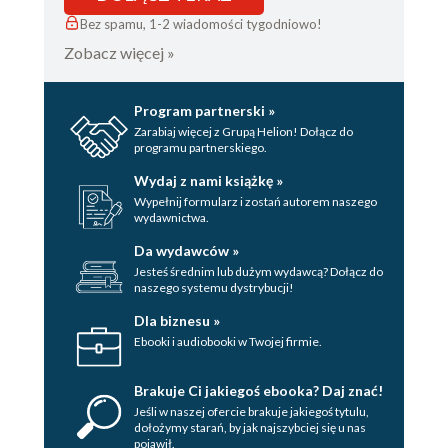
Bez spamu, 1-2 wiadomości tygodniowo!
Zobacz więcej »
Program partnerski »
Zarabiaj więcej z Grupą Helion! Dołącz do
programu partnerskiego.
Wydaj z nami książkę »
Wypełnij formularz i zostań autorem naszego
wydawnictwa.
Da wydawców »
Jesteś średnim lub dużym wydawcą? Dołącz do
naszego systemu dystrybucji!
Dla biznesu »
Ebooki i audiobooki w Twojej firmie.
Brakuje Ci jakiegoś ebooka? Daj znać!
Jeśli w naszej ofercie brakuje jakiegoś tytulu,
dołożymy starań, by jak najszybciej się u nas
pojawił.