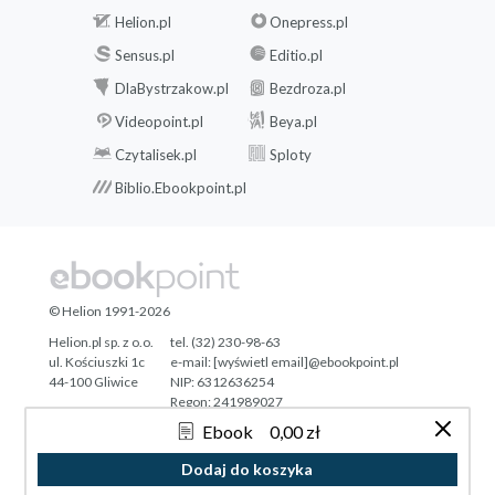
Helion.pl
Onepress.pl
Sensus.pl
Editio.pl
DlaBystrzakow.pl
Bezdroza.pl
Videopoint.pl
Beya.pl
Czytalisek.pl
Sploty
Biblio.Ebookpoint.pl
© Helion 1991-2026
Helion.pl sp. z o.o.
tel. (32) 230-98-63
ul. Kościuszki 1c
e-mail:
[wyświetl email]@ebookpoint.pl
44-100 Gliwice
NIP: 6312636254
Regon: 241989027
Ebook
0,00 zł
Designed with ♥ by
Tonik.pl
Dodaj do koszyka
Pełna wersja strony »