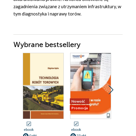
zagadnienia związane z utrzymaniem infrastruktury, w
tym diagnostyka i naprawy torów.
Wybrane bestsellery
Nowość
Promocja
Promocja
ebook
ebook
ebook
0 pkt
23 pkt
25 pkt