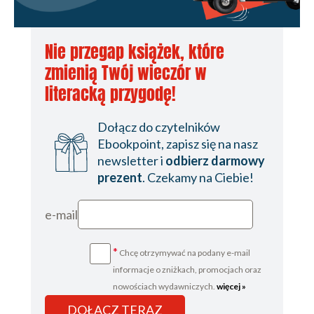
229
9.4. Przykład funkcjonowania kolei dużych prędkości 229
9.5. Nawierzchnia na kolejach dużych prędkości 232
Nie przegap książek, które
10. UTRZYMANIE DRÓG SZYNOWYCH (Zbigniew
Kędra) 237
zmienią Twój wieczór w
10.1. Diagnostyka dróg szynowych 237
literacką przygodę!
10.2. Naprawa dróg szynowych 257
Dołącz do czytelników
Ebookpoint, zapisz się na nasz
newsletter i
odbierz darmowy
prezent
. Czekamy na Ciebie!
e-mail
*
Chcę otrzymywać na podany e-mail
informacje o zniżkach, promocjach oraz
nowościach wydawniczych.
więcej »
DOŁĄCZ TERAZ