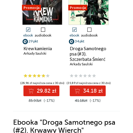
Promocja
Promocja
Promocja
ebook
audiobook
ebook
audiobook
ebook
29 pkt
34 pkt
32 pkt
Krew kamienia
Droga Samotnego
Droga 
Arkady Saulski
psa (#3).
psa (#1)
Szczerbata Śmierć
miecze
Arkady Saulski
Arkady Sau
(28,96 zł najniższa cena z 30 dni)
(31,89 zł najniższa cena z 30 dni)
(30,94 zł najni
29.82 zł
34.18 zł
3
35.93zł
(-17%)
41.18zł
(-17%)
39.68z
Ebooka
"Droga Samotnego psa
(#2). Krwawy Wierch"