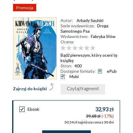
Promocja
Autor:
Arkady Saulski
Serie wydawnicze:
Droga
Samotnego Psa
Wydawnictwo:
Fabryka Słów
Ocena:
Bądź pierwszym, który oceni tę
książkę
Stron:
400
Dostępne formaty:
ePub
Mobi
Czytaj fragment
Zajrzyj do książki
32,93 zł
Ebook
39,68 zł
(-17%)
30,54 zł najniższa cena z 30 dni