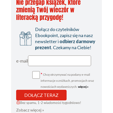
Nie przegap książek, które
zmienią Twój wieczór w
literacką przygodę!
Dołącz do czytelników
Ebookpoint, zapisz się na nasz
newsletter i
odbierz darmowy
prezent
. Czekamy na Ciebie!
e-mail
*
Chcę otrzymywać na podany e-mail
informacje o zniżkach, promocjach oraz
nowościach wydawniczych.
więcej »
DOŁĄCZ TERAZ
Bez spamu, 1-2 wiadomości tygodniowo!
Zobacz więcej »