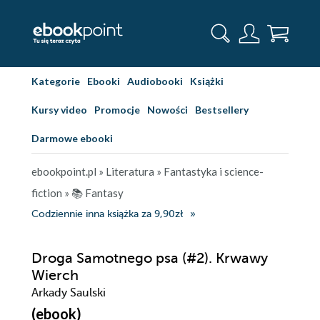
Kategorie
Ebooki
Audiobooki
Książki
Kursy video
Promocje
Nowości
Bestsellery
Darmowe ebooki
ebookpoint.pl
»
Literatura
»
Fantastyka i science-
fiction
»
📚 Fantasy
Codziennie inna książka za 9,90zł
Droga Samotnego psa (#2). Krwawy
Wierch
Arkady Saulski
(ebook)