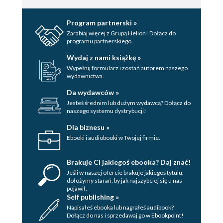
Program partnerski »
Zarabiaj więcej z Grupą Helion! Dołącz do
programu partnerskiego.
Wydaj z nami książkę »
Wypełnij formularz i zostań autorem naszego
wydawnictwa.
Da wydawców »
Jesteś średnim lub dużym wydawcą? Dołącz do
naszego systemu dystrybucji!
Dla biznesu »
Ebooki i audiobooki w Twojej firmie.
Brakuje Ci jakiegoś ebooka? Daj znać!
Jeśli w naszej ofercie brakuje jakiegoś tytulu,
dołożymy starań, by jak najszybciej się u nas
pojawił.
Self publishing »
Napisałeś ebooka lub nagrałeś audibook?
Dołącz do nas i sprzedawaj go w Ebookpoint!