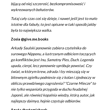
bijącą od niej szczerość, bezkompromisowość i
wykreowanych bohaterów.
Tutaj cały czas coś się dzieje, i nawet jeśli jest to mało
istotne dla fabuły, to jest opisane w taki sposób jakby
była to największa walka.
Zosia @give.me.books
Arkady Saulski ponownie zabiera czytelnika do
surowego Nipponu, a lustrzanym odbiciem toczących
go konfliktów jest Inu, Samotny Pies, Duch. Legenda
upada, cierpi, lecz ponownie spróbuje powstać. Czy
świat, w którym krew, zdrada i łzy mieszają się w
bitewnym zgiełku podniesie się z kolan i zjednoczy w
obliczu prawdziwego zagrożenia? "Czarne Miecze" to
nie tylko wspaniała przygoda w duchu feudalnej
Japonii, ale również kopalnia wiedzy, którą autor, jak
najlepszy daimyo, hojnie częstuje odbiorów.
Agata @artemiabook