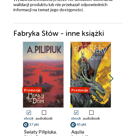
walidacji produktu lub nie przekazał odpowiednich
informacji na temat jego dostępności.
Fabryka Słów - inne książki
Promocja
Promocja
Promocja
ebook
audiobook
ebook
audiobook
ebook
aud
37 pkt
45 pkt
43 pkt
Światy Pilipiuka.
Aquila
Trylogia