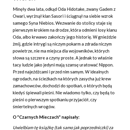
Minęły dwa lata, odkąd Oda Hidotake, zwany Gadem z
Owari, wyrżnął klan Sasori i ściągnął na siebie wzrok
samego Syna Niebios. Wezwanie do stolicy staje się
pierwszym krokiem na drodze, która odmieni losy klanu
Oda, albo krwawo zakończy jego historię. W gnieździe
żmij, gdzie intrygi są niczym pokarm a zdrada niczym
powietrze, nie ma miejsca dla wojowników, których
słowa są szczere a czyny proste. A jednak to właśnie
tacy ludzie jako jedyni mają szansę uratować Nippon.
Przed najeźdźcami i przed nim samym. W idealnych
ogrodach, na ścieżkach na których zasycha już krew
zamachowców, dochodzi do spotkań, o których będą
kiedyś śpiewali pieśni. Nie wiadomo tylko, czy będą to
pieśni o pierwszym spotkaniu przyjaciół, czy
śmiertelnych wrogów.
O "Czarnych Mieczach" napisały:
Uwielbiam tę książkę (tak samo jak poprzedniczki) za