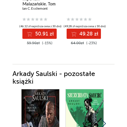
Malazańskie. Tom
5
Ian C. Esslemont
(46,12 zł najniższa cena z 30 dni)
(49,28 zł najniższa cena z 30 dni)
(43,90 zł najni
50.91 zł
49.28 zł
3
59.90zł
(-15%)
64.00zł
(-23%)
43.90z
Arkady Saulski - pozostałe
książki