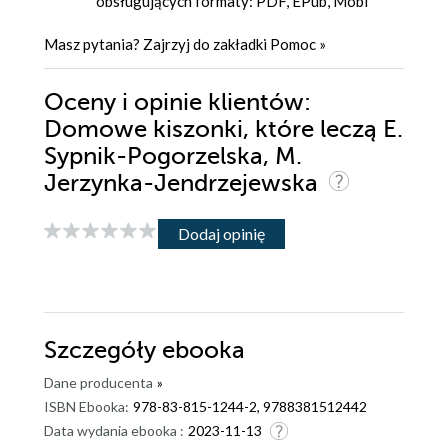
obsługujących formaty: PDF, EPub, Mobi
Masz pytania? Zajrzyj do zakładki
Pomoc
»
Oceny i opinie klientów:
Domowe kiszonki, które leczą E.
Sypnik-Pogorzelska, M.
Jerzynka-Jendrzejewska
Dodaj opinię
Szczegóły
ebooka
Dane producenta
»
ISBN Ebooka:
978-83-815-1244-2, 9788381512442
Data wydania ebooka :
2023-11-13