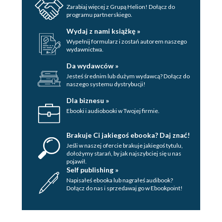
Zarabiaj więcej z Grupą Helion! Dołącz do
Kapuśniak z kiszonej i młodej kapusty
programu partnerskiego.
Placuszki z kiszonej kapusty
Wydaj z nami książkę »
Pierogi z kiszoną kapustą i pieczarkami
Wypełnij formularz i zostań autorem naszego
wydawnictwa.
Krokiety z kiszoną kapustą i suszonymi śliwkami
Da wydawców »
Smażone rollsy z kiszoną kapustą
Jesteś średnim lub dużym wydawcą? Dołącz do
Gołąbki z kaszą gryczaną zawijane w liście kiszonej
naszego systemu dystrybucji!
kapusty
Dla biznesu »
Koktajl ze szpinakiem i sokiem z kiszonej kapusty
Ebooki i audiobooki w Twojej firmie.
Koktajl z kiszonej kapusty
Koktajl z soku z kiszonej kapusty
Brakuje Ci jakiegoś ebooka? Daj znać!
Koktajl z soku z kiszonej kapusty i kaszy jaglanej
Jeśli w naszej ofercie brakuje jakiegoś tytulu,
dołożymy starań, by jak najszybciej się u nas
Kapusta kiszona w całości
pojawił.
Zupa krem z kiszonej kapusty
Self publishing »
Napisałeś ebooka lub nagrałeś audibook?
Kapusta czerwona
Dołącz do nas i sprzedawaj go w Ebookpoint!
Kiszona czerwona kapusta ze śliwkami
Surówka z czerwonej kiszonej kapusty
Zasmażana kiszona czerwona kapusta