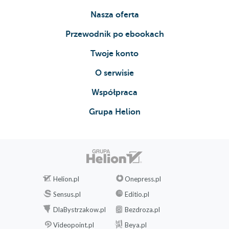
Sałatka z kiszonej kapusty i buraczków
Nasza oferta
Kapusta pekińska
Przewodnik po ebookach
Kimchi – koreańska kiszonka
Twoje konto
Zupa kimchi
Placki kimchi
O serwisie
Pierożki z kimchi
Współpraca
Sos do pierożków z kimchi
Marchew
Grupa Helion
Kiszona marchew
Marchew kiszona na słodko – wstążki
Surówka z kiszonej marchwi
Kanapki z awokado i kiszoną marchewką
Helion.pl
Onepress.pl
Spring rollsy z kiszoną marchewką i rzodkiewką
Ogórek
Sensus.pl
Editio.pl
Ogórki małosolne
DlaBystrzakow.pl
Bezdroza.pl
Ogórki kiszone
Videopoint.pl
Beya.pl