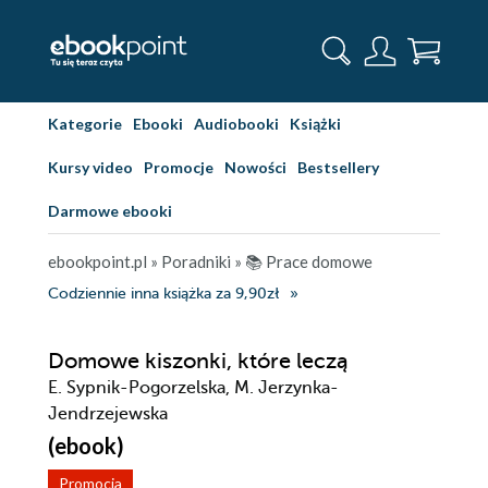
Kategorie
Ebooki
Audiobooki
Książki
Kursy video
Promocje
Nowości
Bestsellery
Darmowe ebooki
ebookpoint.pl
»
Poradniki
»
📚 Prace domowe
Codziennie inna książka za 9,90zł
Domowe kiszonki, które leczą
E. Sypnik-Pogorzelska, M. Jerzynka-
Jendrzejewska
(ebook)
Promocja