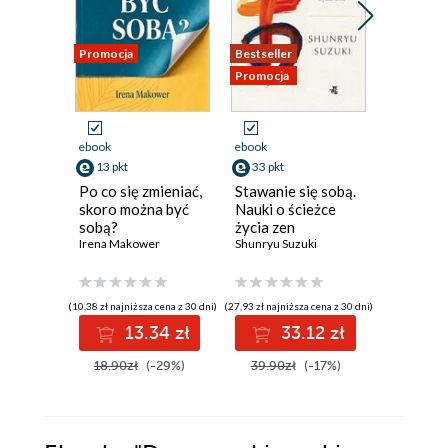
Promocja
Bestseller
Promocja
Promocja
ebook
ebook
ebook
13 pkt
33 pkt
47 pkt
Po co się zmieniać,
Stawanie się sobą.
Cudowne
skoro można być
Nauki o ścieżce
Maja Sosn
sobą?
życia zen
Irena Makower
Shunryu Suzuki
(10,38 zł najniższa cena z 30 dni)
(27,93 zł najniższa cena z 30 dni)
(59,00 zł najni
13.34 zł
33.12 zł
4
18.90zł
(-29%)
39.90zł
(-17%)
59.00z