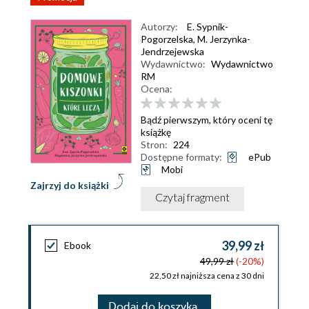
Autorzy:
E. Sypnik-
Pogorzelska
,
M. Jerzynka-
Jendrzejewska
Wydawnictwo:
Wydawnictwo
RM
Ocena:
Bądź pierwszym, który oceni tę
książkę
Stron:
224
Dostępne formaty:
ePub
Mobi
Zajrzyj do książki
Czytaj fragment
39,99 zł
Ebook
49,99 zł
(-20%)
22,50 zł najniższa cena z 30 dni
Dodaj do koszyka