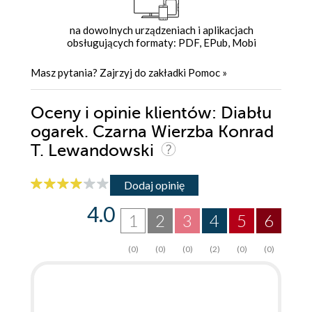
na dowolnych urządzeniach i aplikacjach
obsługujących formaty: PDF, EPub, Mobi
Masz pytania? Zajrzyj do zakładki
Pomoc
»
Oceny i opinie klientów: Diabłu
ogarek. Czarna Wierzba Konrad
T. Lewandowski
Dodaj opinię
4.0
1
2
3
4
5
6
(0)
(0)
(0)
(2)
(0)
(0)