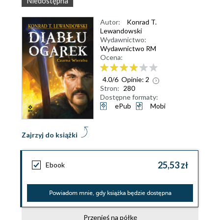
Niedostępna
Autor:
Konrad T.
Lewandowski
Wydawnictwo:
Wydawnictwo RM
Ocena:
4.0
/
6
Opinie:
2
Stron:
280
Dostępne formaty:
ePub
Mobi
Zajrzyj do książki
25,53 zł
Ebook
Powiadom mnie, gdy książka będzie dostępna
Przenieś na półkę