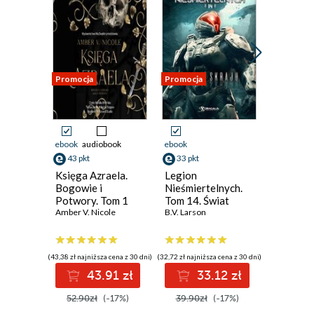
Promocja
Promocja
Promocja
ebook
audiobook
ebook
ebook
aud
43 pkt
33 pkt
33 pkt
Księga Azraela.
Legion
Star War
Bogowie i
Nieśmiertelnych.
Mike Che
Potwory. Tom 1
Tom 14. Świat
Amber V. Nicole
Skraju
B.V. Larson
(43,38 zł najniższa cena z 30 dni)
(32,72 zł najniższa cena z 30 dni)
(33,16 zł najni
43.91 zł
33.12 zł
3
52.90zł
(-17%)
39.90zł
(-17%)
39.99z