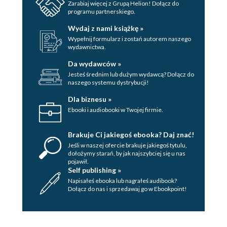
Zarabiaj więcej z Grupą Helion! Dołącz do
programu partnerskiego.
Wydaj z nami książkę »
Wypełnij formularz i zostań autorem naszego
wydawnictwa.
Da wydawców »
Jesteś średnim lub dużym wydawcą? Dołącz do
naszego systemu dystrybucji!
Dla biznesu »
Ebooki i audiobooki w Twojej firmie.
Brakuje Ci jakiegoś ebooka? Daj znać!
Jeśli w naszej ofercie brakuje jakiegoś tytulu,
dołożymy starań, by jak najszybciej się u nas
pojawił.
Self publishing »
Napisałeś ebooka lub nagrałeś audibook?
Dołącz do nas i sprzedawaj go w Ebookpoint!