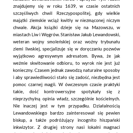
znajdujemy się w roku 1639, w czasie ostatnich
szczęśliwych chwil Rzeczypospolitej, gdy wielkie
majątki ziemskie wciąż kwitły w niezmąconej niczym
chwale. Akcja książki dzieje się na Mazowszu, w
miastach Liw i Węgrów. Stanisław Jakub Lewandowski,
weteran wojny smoleńskiej oraz woźny trybunału
ziemi liwskiej, specjalizuje się w doręczaniu pozwów
wyjątkowo agresywnym adresatom. Bywa, że jak
weźmie skwitowanie odbioru, to wyrok nie jest już
konieczny. Czasem jednak zawodzą naturalne sposoby
i aby sprawiedliwości stało się zadość, niezbędna jest
pomoc czarnej magii. W ówczesnym czasie praktyki
takie, dość kontrowersyjne spotykały się z
nieprzychylną opinia władz, szczególnie kościelnych.
Nie inaczej jest w tym przypadku. Działalnością
Lewandowskiego bardzo zainteresował się pewien
biskup, a także podróżujący incognito hiszpański
inkwizytor. Z drugiej strony nasi lokalni magnaci