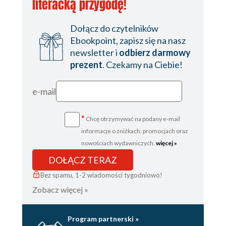
literacką przygodę!
Dołącz do czytelników
Ebookpoint, zapisz się na nasz
newsletter i
odbierz darmowy
prezent
. Czekamy na Ciebie!
e-mail
*
Chcę otrzymywać na podany e-mail
informacje o zniżkach, promocjach oraz
nowościach wydawniczych.
więcej »
DOŁĄCZ TERAZ
Bez spamu, 1-2 wiadomości tygodniowo!
Zobacz więcej »
Program partnerski »