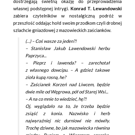
dostrzegają świetną okazję do przeprowadzenia
własnej podstępnej intrygi.
Konrad T. Lewandowski
zabiera czytelników w nostalgiczną podróż w
przeszłość oddając hołd swoim przodkom czyli drobnej
szlachcie gniazdowej z mazowieckich zaścianków.
(…) – Coś wasze za jeden?!
– Stanisław Jakub Lawendowski herbu
Paprzyca...
– Pieprz i lawenda? – zarechotał
z własnego dowcipu. – A gdzież takowe
zioła kupą rosną, he?
– Zaścianek Korzeń nad Liwcem, będzie
dwie mile od Węgrowa, pół od Starej Wsi...
– A na co mnie to wiedzieć, hę?!
Oj, wyglądało na to, że trzeba będzie
zsiąść z konia. Nazwisko i herb
najwyraźniej nic durniowi nie mówiły.
Trochę dziwne, bo jak mazowiecka równina