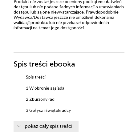
Produkt nie został jeszcze oceniony pod kątem ułatwień
dostępu lub nie podano żadnych informacji o ułatwieniach
dostępu lub są one niewystarczające. Prawdopodobnie
Wydawca/Dostawca jeszcze nie umożliwił dokonania
walidacji produktu lub nie przekazał odpowiednich
informacji na temat jego dostępności.
Spis treści
ebooka
Spis treści
1 W obronie sąsiada
2 Zburzony ład
3 Gołysz i świętokradcy
4 Zaorana miedza
pokaż cały spis treści
5 Panna Polna