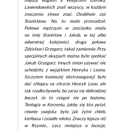
między Bugiem a Wieprzem szeroka,
Lawendowskich znali wszyscy, w każdym
znaczeniu słowa znać. Osobliwie zaś
Stanisława. No, tu może przesadzał.
Połowa mężczyzn w zaścianku miała
na imię Stanisław i Jakub, w tej albo
odwrotnej kolejności, druga połowa
Zdzisław i Grzegorz, takoż zamiennie. Przy
specjalnych okazjach można było spotkać
Jakub Grzegorz. Innych imion używać nie
uchodziło, z wyjątkiem Henryka i Leona.
Szczytem kumoszej ekstrawagancji było
dać chłopcu na chrzcie Henryk Leon, ale
tak rzadko bywało, bo zaraz się dobrodziej
boczył, że to czegoś nie po bożemu.
Teologia w Korzeniu, jakby się kto pytał,
równie swojska była jak żytni chleb,
kiełbasa i zsiadłe mleko. Znaczy lepsza niż
w Rzymie... Lecz mniejsza o facecje,