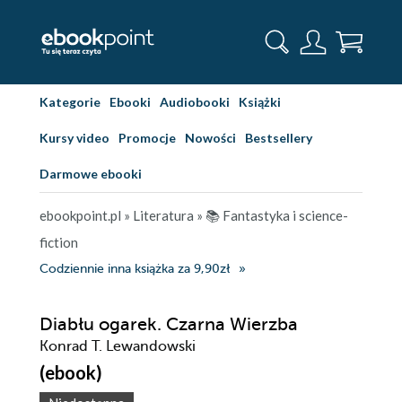
Kategorie
Ebooki
Audiobooki
Książki
Kursy video
Promocje
Nowości
Bestsellery
Darmowe ebooki
ebookpoint.pl
»
Literatura
»
📚 Fantastyka i science-
fiction
Codziennie inna książka za 9,90zł
Diabłu ogarek. Czarna Wierzba
Konrad T. Lewandowski
(ebook)