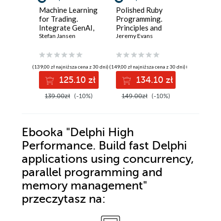
Machine Learning
Polished Ruby
The Ult
for Trading.
Programming.
Ethical 
Integrate GenAI,
Principles and
Guide. B
Causal Inference,
Stefan Jansen
practices for
Jeremy Evans
ready ski
Glen D. Si
and Reinforcement
building scalable,
hands-on
Learning into Real
maintainable, and
recon,
World Trading
performant
exploita
(139,00 zł najniższa cena z 30 dni)
(149,00 zł najniższa cena z 30 dni)
(139,00 zł najni
Systems - Third
software - Second
IoT/OT,
125.10 zł
134.10 zł
12
Edition
Edition
professi
reportin
139.00zł
(-10%)
149.00zł
(-10%)
139.00z
Ebooka
"Delphi High
Performance. Build fast Delphi
applications using concurrency,
parallel programming and
memory management"
przeczytasz na: