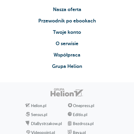
Nasza oferta
Przewodnik po ebookach
Twoje konto
O serwisie
Współpraca
Grupa Helion
Helion.pl
Onepress.pl
Sensus.pl
Editio.pl
DlaBystrzakow.pl
Bezdroza.pl
Videopoint.pl
Beya.pl