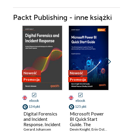
7. Exploring Parallel practices
Packt Publishing - inne książki
8. Using external libraries
9. Best Practices
Nowość
Nowość
Nowość
Promocja
Promocja
Promocja
ebook
ebook
ebook
134 pkt
125 pkt
116 pkt
Digital Forensics
Microsoft Power
Practica
and Incident
BI Quick Start
Intellig
Response. Incident
Guide. The
Data-Dr
Response tools
Gerard Johansen
Ultimate
Devin Knight
,
Erin Ostrowsky
,
Threat H
Mitchell 