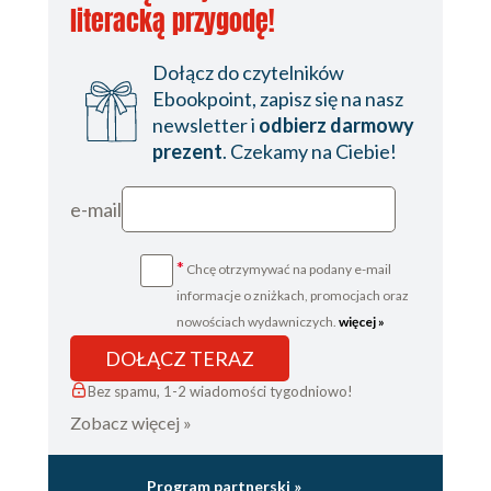
literacką przygodę!
Dołącz do czytelników
Ebookpoint, zapisz się na nasz
newsletter i
odbierz darmowy
prezent
. Czekamy na Ciebie!
e-mail
*
Chcę otrzymywać na podany e-mail
informacje o zniżkach, promocjach oraz
nowościach wydawniczych.
więcej »
DOŁĄCZ TERAZ
Bez spamu, 1-2 wiadomości tygodniowo!
Zobacz więcej »
Program partnerski »