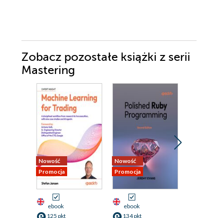
Zobacz pozostałe książki z serii
Mastering
Nowość
Nowość
Nowość
Promocja
Promocja
Promocja
ebook
ebook
ebook
125 pkt
134 pkt
125 pkt