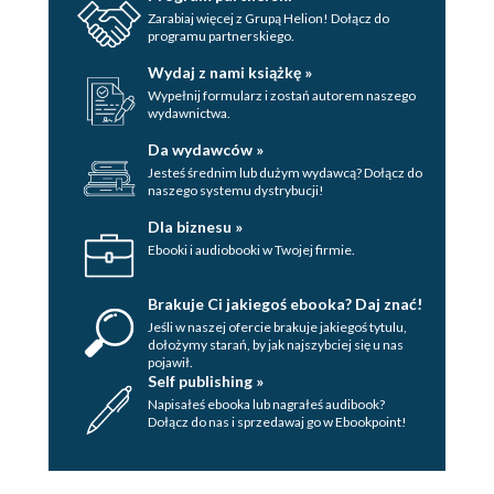
Zarabiaj więcej z Grupą Helion! Dołącz do
programu partnerskiego.
Wydaj z nami książkę »
Wypełnij formularz i zostań autorem naszego
wydawnictwa.
Da wydawców »
Jesteś średnim lub dużym wydawcą? Dołącz do
naszego systemu dystrybucji!
Dla biznesu »
Ebooki i audiobooki w Twojej firmie.
Brakuje Ci jakiegoś ebooka? Daj znać!
Jeśli w naszej ofercie brakuje jakiegoś tytulu,
dołożymy starań, by jak najszybciej się u nas
pojawił.
Self publishing »
Napisałeś ebooka lub nagrałeś audibook?
Dołącz do nas i sprzedawaj go w Ebookpoint!