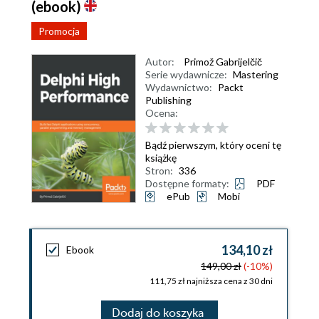
(ebook)
Promocja
Autor:
Primož Gabrijelčič
Serie wydawnicze:
Mastering
Wydawnictwo:
Packt
Publishing
Ocena:
Bądź pierwszym, który oceni tę
książkę
Stron:
336
Dostępne formaty:
PDF
ePub
Mobi
134,10 zł
Ebook
149,00 zł
(-10%)
111,75 zł najniższa cena z 30 dni
Dodaj do koszyka