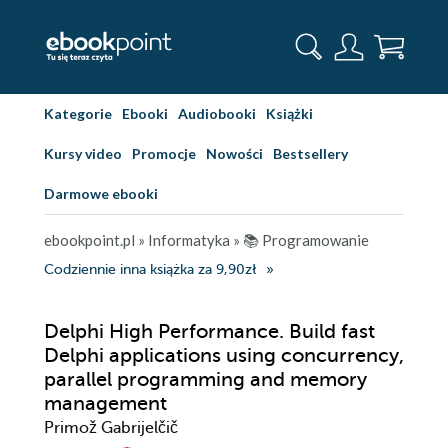
Kategorie
Ebooki
Audiobooki
Książki
Kursy video
Promocje
Nowości
Bestsellery
Darmowe ebooki
ebookpoint.pl
»
Informatyka
»
📚 Programowanie
Codziennie inna książka za 9,90zł
Delphi High Performance. Build fast
Delphi applications using concurrency,
parallel programming and memory
management
Primož Gabrijelčič