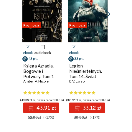
Promocja
Promocja
Promocja
ebook
audiobook
ebook
ebook
aud
43 pkt
33 pkt
34 pkt
Księga Azraela.
Legion
Star War
Bogowie i
Nieśmiertelnych.
Mike Che
Potwory. Tom 1
Tom 14. Świat
Amber V. Nicole
Skraju
B.V. Larson
(43,38 zł najniższa cena z 30 dni)
(32,72 zł najniższa cena z 30 dni)
(33,16 zł najni
43.91 zł
33.12 zł
3
52.90zł
(-17%)
39.90zł
(-17%)
39.99z