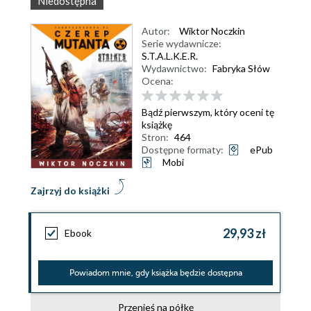
Niedostępna
Autor:
Wiktor Noczkin
Serie wydawnicze:
S.T.A.L.K.E.R.
Wydawnictwo:
Fabryka Słów
Ocena:
Bądź pierwszym, który oceni tę
książkę
Stron:
464
Dostępne formaty:
ePub
Mobi
Zajrzyj do książki
29,93 zł
Ebook
Powiadom mnie, gdy książka będzie dostępna
Przenieś na półkę