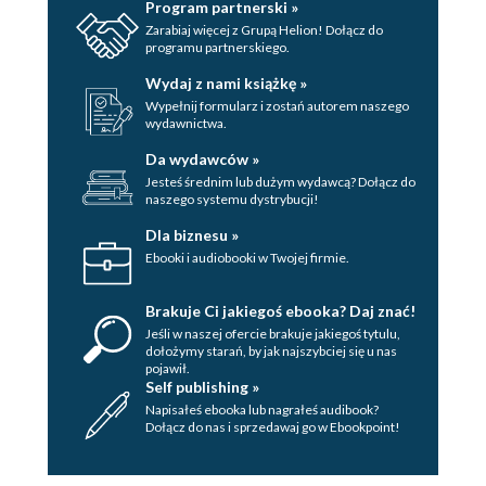
Program partnerski »
Zarabiaj więcej z Grupą Helion! Dołącz do
programu partnerskiego.
Wydaj z nami książkę »
Wypełnij formularz i zostań autorem naszego
wydawnictwa.
Da wydawców »
Jesteś średnim lub dużym wydawcą? Dołącz do
naszego systemu dystrybucji!
Dla biznesu »
Ebooki i audiobooki w Twojej firmie.
Brakuje Ci jakiegoś ebooka? Daj znać!
Jeśli w naszej ofercie brakuje jakiegoś tytulu,
dołożymy starań, by jak najszybciej się u nas
pojawił.
Self publishing »
Napisałeś ebooka lub nagrałeś audibook?
Dołącz do nas i sprzedawaj go w Ebookpoint!