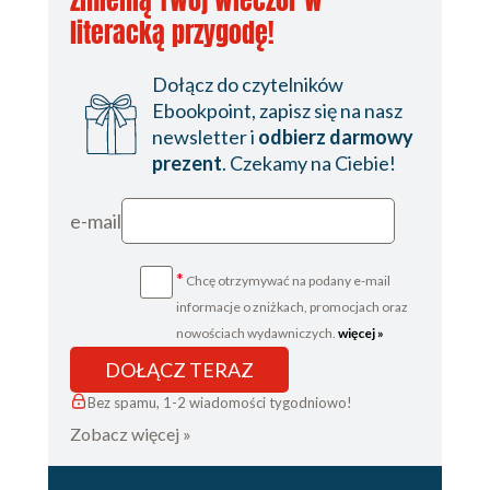
zmienią Twój wieczór w
literacką przygodę!
Dołącz do czytelników
Ebookpoint, zapisz się na nasz
newsletter i
odbierz darmowy
prezent
. Czekamy na Ciebie!
e-mail
*
Chcę otrzymywać na podany e-mail
informacje o zniżkach, promocjach oraz
nowościach wydawniczych.
więcej »
DOŁĄCZ TERAZ
Bez spamu, 1-2 wiadomości tygodniowo!
Zobacz więcej »