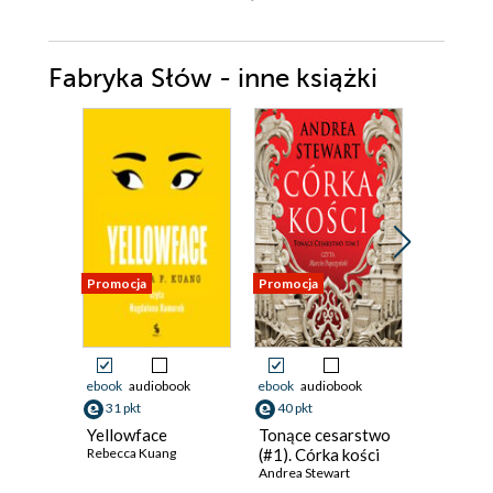
Fabryka Słów - inne książki
Promocja
Promocja
Promocja
ebook
audiobook
ebook
audiobook
ebook
31 pkt
40 pkt
37 pkt
Yellowface
Tonące cesarstwo
Światy P
Rebecca Kuang
(#1). Córka kości
(#13). Z
Andrea Stewart
wschod
Andrzej Pi