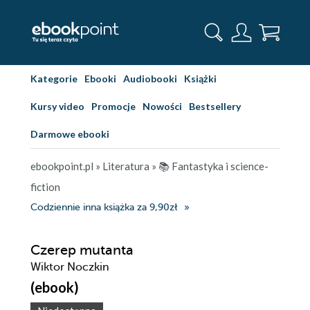
Kategorie
Ebooki
Audiobooki
Książki
Kursy video
Promocje
Nowości
Bestsellery
Darmowe ebooki
ebookpoint.pl
»
Literatura
»
📚 Fantastyka i science-
fiction
Codziennie inna książka za 9,90zł
Czerep mutanta
Wiktor Noczkin
(ebook)