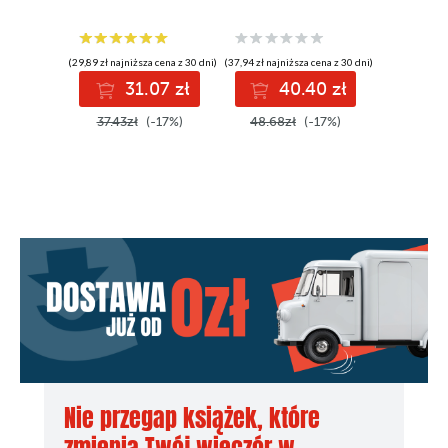
(29,89 zł najniższa cena z 30 dni)
(37,94 zł najniższa cena z 30 dni)
(34,60 zł najni
31.07 zł
40.40 zł
3
37.43zł
(-17%)
48.68zł
(-17%)
44.93z
Nie przegap książek, które