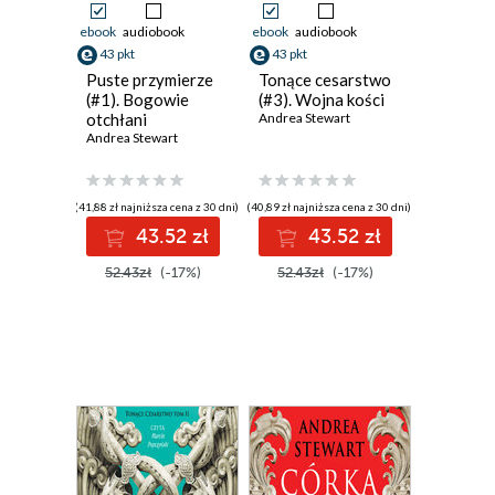
ebook
audiobook
ebook
audiobook
43 pkt
43 pkt
Puste przymierze
Tonące cesarstwo
(#1). Bogowie
(#3). Wojna kości
otchłani
Andrea Stewart
Andrea Stewart
(41,88 zł najniższa cena z 30 dni)
(40,89 zł najniższa cena z 30 dni)
43.52 zł
43.52 zł
52.43zł
(-17%)
52.43zł
(-17%)