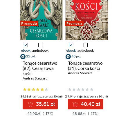
Promocja
Promocja
ebook
audiobook
ebook
audiobook
35 pkt
40 pkt
Tonące cesarstwo
Tonące cesarstwo
(#2). Cesarzowa
(#1). Córka kości
kości
Andrea Stewart
Andrea Stewart
(34,11 zł najniższa cena z 30 dni)
(37,94 zł najniższa cena z 30 dni)
35.61 zł
40.40 zł
42.90zł
(-17%)
48.68zł
(-17%)