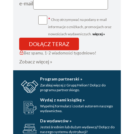
e-mail
*
Chcę otrzymywać na podany e-mail
informacje o zniżkach, promocjach oraz
nowościach wydawniczych.
więcej »
DOŁĄCZ TERAZ
Bez spamu, 1-2 wiadomości tygodniowo!
Zobacz więcej »
Program partnerski »
Zarabiaj więcej z Grupą Helion! Dołącz do
programu partnerskiego.
Wydaj z nami książkę »
Wypełnij formularz i zostań autorem naszego
wydawnictwa.
Da wydawców »
Jesteś średnim lub dużym wydawcą? Dołącz do
naszego systemu dystrybucji!