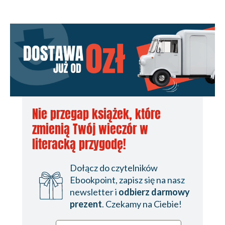
Nie przegap książek, które
zmienią Twój wieczór w
literacką przygodę!
Dołącz do czytelników
Ebookpoint, zapisz się na nasz
newsletter i
odbierz darmowy
prezent
. Czekamy na Ciebie!