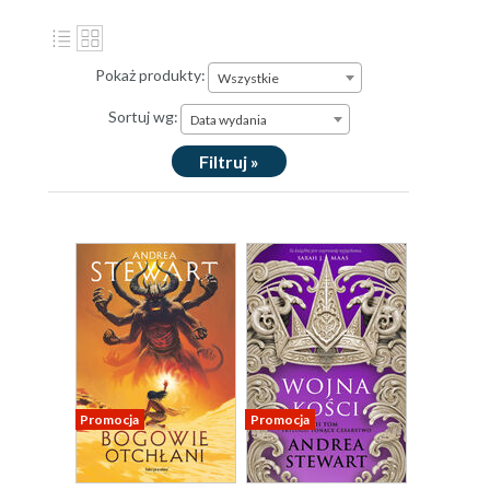
Pokaż produkty:
Wszystkie
Sortuj wg:
Data wydania
Filtruj »
Promocja
Promocja