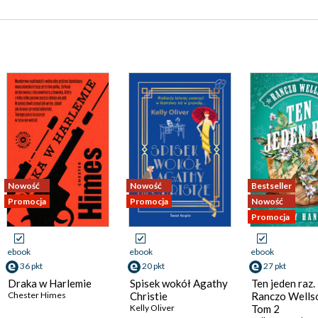
Nowość
Nowość
Bestseller
Promocja
Promocja
Nowość
Promocja
ebook
ebook
ebook
36 pkt
20 pkt
27 pkt
Draka w Harlemie
Spisek wokół Agathy
Ten jeden raz.
Chester Himes
Christie
Ranczo Wells
Kelly Oliver
Tom 2