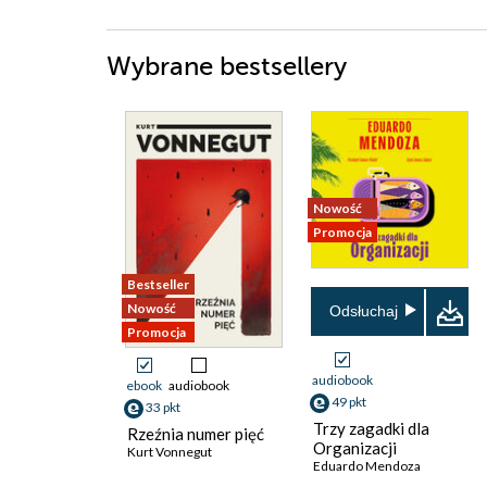
Wybrane bestsellery
Nowość
Promocja
Bestseller
Nowość
Odsłuchaj
Promocja
audiobook
ebook
audiobook
49 pkt
33 pkt
Trzy zagadki dla
Rzeźnia numer pięć
Organizacji
Kurt Vonnegut
Eduardo Mendoza