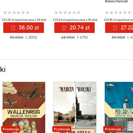
Bailey Hannah
(31,50 zł najniższa cena z 30 dni)
(19,24 zł najniższa cena z 30 dni)
(34,90 zł najniższa ce
36.00 zł
20.74 zł
27.22
45.00zł
(-20%)
24.99zł
(-17%)
34.90zł
(-2
ki
Promocja
Promocja
Promocja