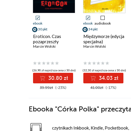
ebook
ebook
audiobook
30 pkt
34 pkt
Eroticon. Czas
Międzymorze (edycja
pozaprzeszły
specjalna)
Marcin Wolski
Marcin Wolski
(26,90 zł najniższa cena z 30 dni)
(32,30 zł najniższa cena z 30 dni)
30.80 zł
34.03 zł
39.99zł
(-23%)
41.00zł
(-17%)
Ebooka
"Córka Polka"
przeczyta
czytnikach Inkbook, Kindle, Pocketbook,