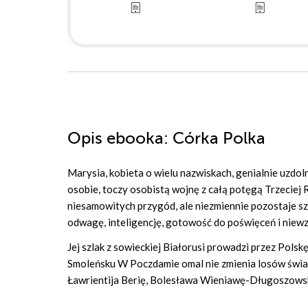
Opis
ebooka
: Córka Polka
Marysia, kobieta o wielu nazwiskach, genialnie uzdo
osobie, toczy osobistą wojnę z całą potęgą Trzeciej 
niesamowitych przygód, ale niezmiennie pozostaje szl
odwagę, inteligencję, gotowość do poświęceń i niew
Jej szlak z sowieckiej Białorusi prowadzi przez Pols
Smoleńsku W Poczdamie omal nie zmienia losów świat
Ławrientija Berię, Bolesława Wieniawę-Długoszowsk