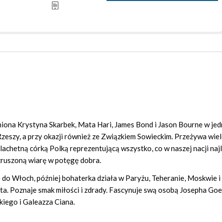
lniona Krystyna Skarbek, Mata Hari, James Bond i Jason Bourne w jed
Rzeszy, a przy okazji również ze Związkiem Sowieckim. Przeżywa wie
achetną córką Polką reprezentującą wszystko, co w naszej nacji naj
zruszoną wiarę w potęgę dobra.
kę do Włoch, później bohaterka działa w Paryżu, Teheranie, Moskwie i
a. Poznaje smak miłości i zdrady. Fascynuje swą osobą Josepha Goe
iego i Galeazza Ciana.