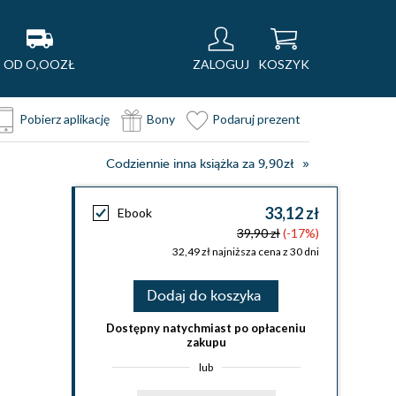
OD O,OOZŁ
ZALOGUJ
KOSZYK
Pobierz aplikację
Bony
Podaruj prezent
Codziennie inna książka za 9,90zł
33,12 zł
Ebook
39,90 zł
(-17%)
32,49 zł najniższa cena z 30 dni
Dodaj do koszyka
Dostępny natychmiast po opłaceniu
zakupu
lub