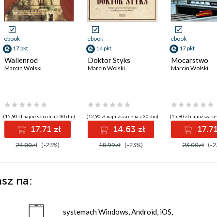
ebook
ebook
ebook
17 pkt
14 pkt
17 pkt
Wallenrod
Doktor Styks
Mocarstwo
Marcin Wolski
Marcin Wolski
Marcin Wolski
(15,90 zł najniższa cena z 30 dni)
(12,90 zł najniższa cena z 30 dni)
(15,90 zł najniższa ce
17.71 zł
14.63 zł
17.71
23.00zł
(-23%)
18.99zł
(-23%)
23.00zł
(-2
sz na:
systemach Windows, Android, iOS,