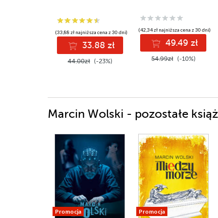
(42,34 zł najniższa cena z 30 dni)
(33,88 zł najniższa cena z 30 dni)
49.49 zł
33.88 zł
54.99zł
(-10%)
44.00zł
(-23%)
Marcin Wolski - pozostałe książ
Promocja
Promocja