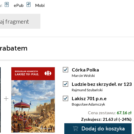
y:
ePub
Mobi
aj fragment
 rabatem
Córka Polka
Marcin Wolski
Ludzie bez skrzydeł. nr 123
Rajmund Szubański
Lakisz 701 p.n.e
Bogusław Adamczyk
Cena zestawu:
67.16 zł
Zyskujesz: 21.63 zł (-24%)
Dodaj do koszyka