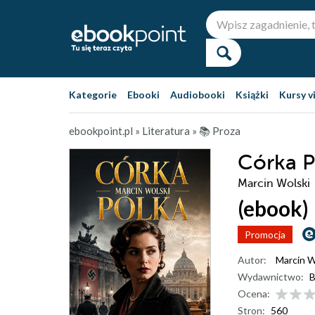
Kategorie
Ebooki
Audiobooki
Książki
Kursy v
ebookpoint.pl
»
Literatura
»
📚 Proza
Córka P
Marcin Wolski
(ebook)
Promocja
Autor:
Marcin W
Wydawnictwo:
B
Ocena:
Stron:
560