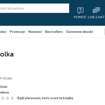
POMOC
LIVE CHAT
ideo
Promocje
Nowości
Bestsellery
Darmowe ebooki
olka
+33 pkt
olski
ellona
Bądź pierwszym, który oceni tę książkę