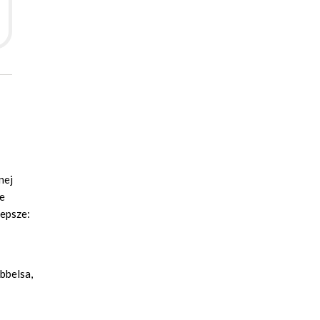
nej
le
lepsze:
bbelsa,