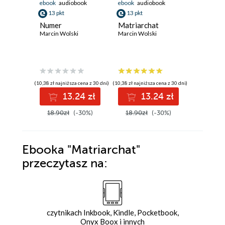
ebook
audiobook
ebook
audiobook
ebook
aud
13 pkt
13 pkt
13 pkt
Numer
Matriarchat
Świnka
Marcin Wolski
Marcin Wolski
Marcin Wo
(10,38 zł najniższa cena z 30 dni)
(10,38 zł najniższa cena z 30 dni)
(10,38 zł najni
13.24 zł
13.24 zł
1
18.90zł
(-30%)
18.90zł
(-30%)
18.90z
Ebooka
"Matriarchat"
przeczytasz na:
czytnikach Inkbook, Kindle, Pocketbook,
Onyx Boox i innych