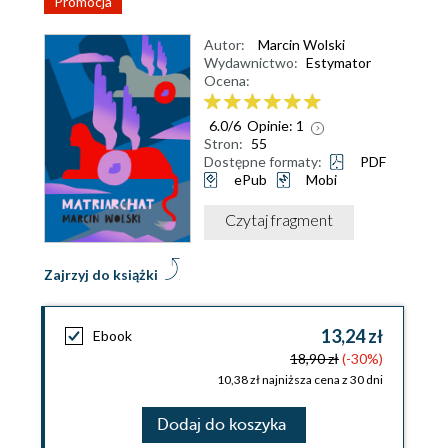
Promocja
Autor:
Marcin Wolski
Wydawnictwo:
Estymator
Ocena:
6.0
/
6
Opinie:
1
Stron:
55
Dostępne formaty:
PDF
ePub
Mobi
Czytaj fragment
Zajrzyj do książki
13,24 zł
Ebook
18,90 zł
(-30%)
10,38 zł najniższa cena z 30 dni
Dodaj do koszyka