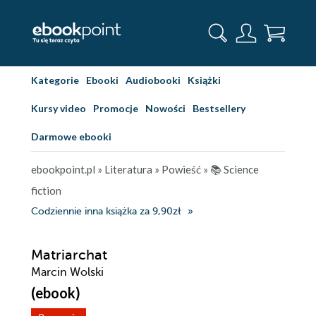
Kategorie
Ebooki
Audiobooki
Książki
Kursy video
Promocje
Nowości
Bestsellery
Darmowe ebooki
ebookpoint.pl
»
Literatura
»
Powieść
»
📚 Science
fiction
Codziennie inna książka za 9,90zł
Matriarchat
Marcin Wolski
(ebook)