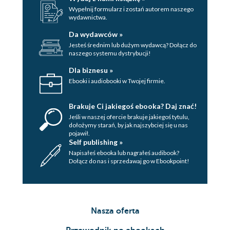
Wypełnij formularz i zostań autorem naszego
wydawnictwa.
Da wydawców »
Jesteś średnim lub dużym wydawcą? Dołącz do
naszego systemu dystrybucji!
Dla biznesu »
Ebooki i audiobooki w Twojej firmie.
Brakuje Ci jakiegoś ebooka? Daj znać!
Jeśli w naszej ofercie brakuje jakiegoś tytulu,
dołożymy starań, by jak najszybciej się u nas
pojawił.
Self publishing »
Napisałeś ebooka lub nagrałeś audibook?
Dołącz do nas i sprzedawaj go w Ebookpoint!
Nasza oferta