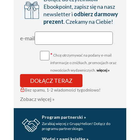
Ebookpoint, zapisz się na nasz
newsletter i
odbierz darmowy
prezent
. Czekamy na Ciebie!
e-mail
*
Chcę otrzymywać na podany e-mail
informacje o zniżkach, promocjach oraz
nowościach wydawniczych.
więcej »
DOŁĄCZ TERAZ
Bez spamu, 1-2 wiadomości tygodniowo!
Zobacz więcej »
Program partnerski »
Zarabiaj więcej z Grupą Helion! Dołącz do
programu partnerskiego.
Wydaj z nami książkę »