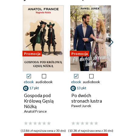
Promocja
Promocja
Promocja
ebook
audiobook
ebook
audiobook
ebook
aud
17 pkt
13 pkt
13 pkt
Gospoda pod
Po dwóch
Sztylet 
Królową Gęsią
stronach lustra
Jacek Joa
Nóżką
Paweł Jurek
Anatol France
(13,86 zł najniższa cena z 30 dni)
(10,38 zł najniższa cena z 30 dni)
(10,38 zł najni