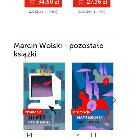
34.60 zł
27.96 zł
2
43.50zł
(-20%)
32.00zł
(-13%)
42.00z
Marcin Wolski - pozostałe
książki
Promocja
Promocja
Promocja