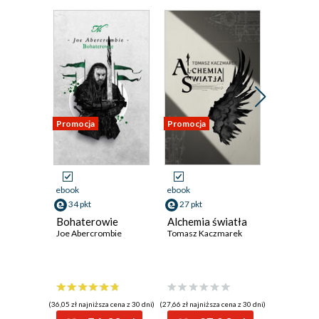
Promocja
Promocja
Promocja
ebook
ebook
ebook
aud
34 pkt
27 pkt
29 pkt
Bohaterowie
Alchemia światła
Bitwa o 
Joe Abercrombie
Tomasz Kaczmarek
Słonecz
Odwet
Robert Pr
(36,05 zł najniższa cena z 30 dni)
(27,66 zł najniższa cena z 30 dni)
(29,24 zł najni