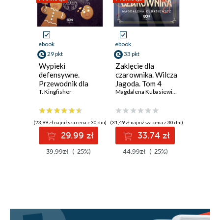
ebook
ebook
ebook
29 pkt
33 pkt
37 pkt
Wypieki
Zaklęcie dla
Piekło i 
defensywne.
czarownika. Wilcza
Historia
Przewodnik dla
Jagoda. Tom 4
Kat
czarodziejów i
T. Kingfisher
Magdalena Kubasiewicz
Mateusz Ż
czarodziejek
(23,99 zł najniższa cena z 30 dni)
(31,49 zł najniższa cena z 30 dni)
(34,99 zł najni
29.99 zł
33.74 zł
3
39.99zł
(-25%)
44.99zł
(-25%)
49.99z