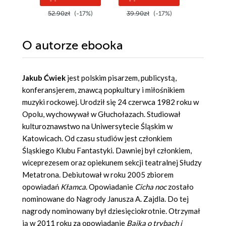
52.90zł
(-17%)
39.90zł
(-17%)
39.99z
O autorze
ebooka
Jakub Ćwiek
jest polskim pisarzem, publicystą,
konferansjerem, znawcą popkultury i miłośnikiem
muzyki rockowej. Urodził się 24 czerwca 1982 roku w
Opolu, wychowywał w Głuchołazach. Studiował
kulturoznawstwo na Uniwersytecie Śląskim w
Katowicach. Od czasu studiów jest członkiem
Śląskiego Klubu Fantastyki. Dawniej był członkiem,
wiceprezesem oraz opiekunem sekcji teatralnej Słudzy
Metatrona. Debiutował w roku 2005 zbiorem
opowiadań
Kłamca
. Opowiadanie
Cicha noc
zostało
nominowane do Nagrody Janusza A. Zajdla. Do tej
nagrody nominowany był dziesięciokrotnie. Otrzymał
ją w 2011 roku za opowiadanie
Bajka o trybach i