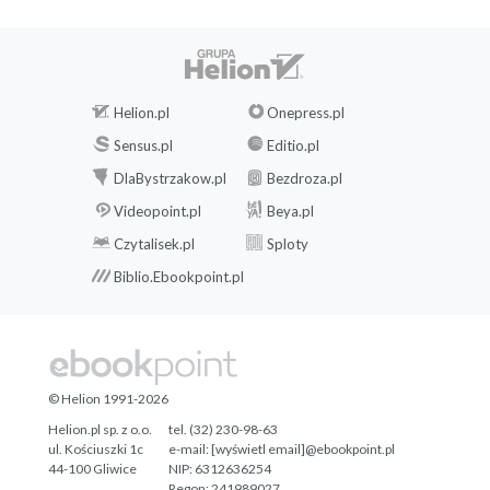
Helion.pl
Onepress.pl
Sensus.pl
Editio.pl
DlaBystrzakow.pl
Bezdroza.pl
Videopoint.pl
Beya.pl
Czytalisek.pl
Sploty
Biblio.Ebookpoint.pl
© Helion 1991-2026
Helion.pl sp. z o.o.
tel. (32) 230-98-63
ul. Kościuszki 1c
e-mail:
[wyświetl email]@ebookpoint.pl
44-100 Gliwice
NIP: 6312636254
Regon: 241989027