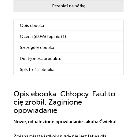
Przenieś na półkę
Opis
ebooka
Ocena (
6.0
/
6
) i opinie (1)
Szczegóły
ebooka
Dostępność produktu
Spis treści
ebooka
Opis
ebooka
: Chłopcy. Faul to
cię zrobił. Zaginione
opowiadanie
Nowe, odnalezione opowiadanie Jakuba Ćwieka!
Zmiana miasta i szkoły nigdy nie jest łatwa dla