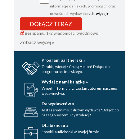
informacje o zniżkach, promocjach oraz
nowościach wydawniczych.
więcej »
DOŁĄCZ TERAZ
Bez spamu, 1-2 wiadomości tygodniowo!
Zobacz więcej »
Program partnerski »
Zarabiaj więcej z Grupą Helion! Dołącz do
programu partnerskiego.
Wydaj z nami książkę »
Wypełnij formularz i zostań autorem naszego
wydawnictwa.
Da wydawców »
Jesteś średnim lub dużym wydawcą? Dołącz do
naszego systemu dystrybucji!
Dla biznesu »
Ebooki i audiobooki w Twojej firmie.