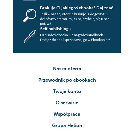
Brakuje Ci jakiegoś ebooka? Daj znać!
Jeśli w naszej ofercie brakuje jakiegoś tytulu,
dołożymy starań, by jak najszybciej się u nas
pojawił.
Self publishing »
Napisałeś ebooka lub nagrałeś audibook?
Dołącz do nas i sprzedawaj go w Ebookpoint!
Nasza oferta
Przewodnik po ebookach
Twoje konto
O serwisie
Współpraca
Grupa Helion