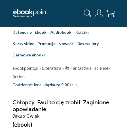
Kategorie
Ebooki
Audiobooki
Książki
Kursy video
Promocje
Nowości
Bestsellery
Darmowe ebooki
ebookpoint.pl
»
Literatura
»
📚 Fantastyka i science-
fiction
Codziennie inna książka za 9,90zł
Chłopcy. Faul to cię zrobił. Zaginione
opowiadanie
Jakub Ćwiek
(ebook)