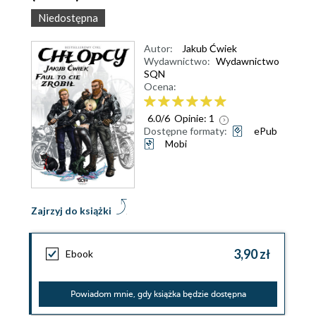
Niedostępna
Autor:
Jakub Ćwiek
Wydawnictwo:
Wydawnictwo
SQN
Ocena:
6.0
/
6
Opinie:
1
Dostępne formaty:
ePub
Mobi
Zajrzyj do książki
3,90 zł
Ebook
Powiadom mnie, gdy książka będzie dostępna