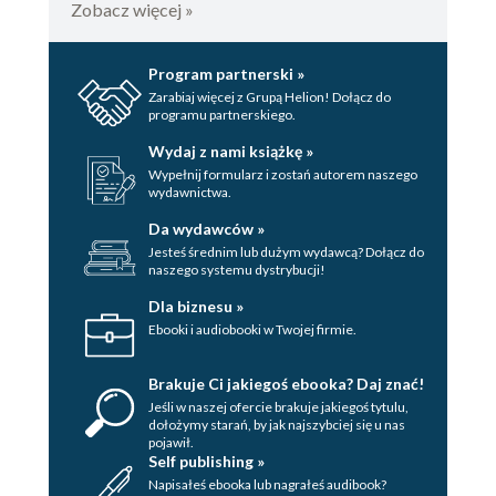
Zobacz więcej »
Program partnerski »
Zarabiaj więcej z Grupą Helion! Dołącz do
programu partnerskiego.
Wydaj z nami książkę »
Wypełnij formularz i zostań autorem naszego
wydawnictwa.
Da wydawców »
Jesteś średnim lub dużym wydawcą? Dołącz do
naszego systemu dystrybucji!
Dla biznesu »
Ebooki i audiobooki w Twojej firmie.
Brakuje Ci jakiegoś ebooka? Daj znać!
Jeśli w naszej ofercie brakuje jakiegoś tytulu,
dołożymy starań, by jak najszybciej się u nas
pojawił.
Self publishing »
Napisałeś ebooka lub nagrałeś audibook?