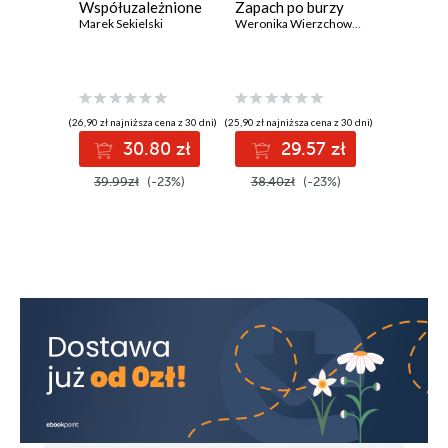
Współuzależnione
Zapach po burzy
Zegarmi
Marek Sekielski
Weronika Wierzchowska
Jeffery De
(26,90 zł najniższa cena z 30 dni)
(25,90 zł najniższa cena z 30 dni)
(29,90 zł najni
30.80 zł
29.57 zł
3
39.99zł
(-23%)
38.40zł
(-23%)
44.00z