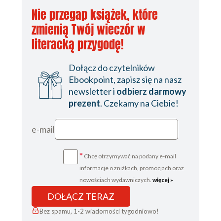
Nie przegap książek, które
zmienią Twój wieczór w
literacką przygodę!
Dołącz do czytelników
Ebookpoint, zapisz się na nasz
newsletter i
odbierz darmowy
prezent
. Czekamy na Ciebie!
e-mail
*
Chcę otrzymywać na podany e-mail
informacje o zniżkach, promocjach oraz
nowościach wydawniczych.
więcej »
DOŁĄCZ TERAZ
Bez spamu, 1-2 wiadomości tygodniowo!