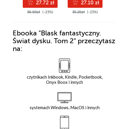
27.72 zł
27.10 zł
2
36.00zł
(-23%)
35.20zł
(-23%)
35.20z
Ebooka
"Blask fantastyczny.
Świat dysku. Tom 2"
przeczytasz
na:
czytnikach Inkbook, Kindle, Pocketbook,
Onyx Boox i innych
systemach Windows, MacOS i innych