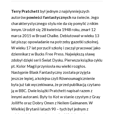
Terry Pratchett
był jednym z najsłynniejszych
autorów
powieści fantastycznych
na świecie. Jego
charakterystycznego stylu nie da się pomylić z nikim
innym. Urodził się 28 kwietnia 1948 roku, zmarł 12
marca 2015 w Broad Chalke. Debiutował w wieku 13
lat pisząc opowiadanie na potrzeby gazetki szkolnej.
W wieku 17 lat porzucił szkołę i zaczął pracować jako
dziennikarz w Bucks Free Press. Największą sławę
zdobył dzięki serii Świat Dysku. Pierwsza książka cyklu
pt. Kolor Magii przyniosła mu wielki rozgłos.
Następnie Blask Fantastyczny została przyjęta
jeszcze lepiej, a kolejna czyli Równoumagicznienie
była już tak wyczekiwana, że przed publikacją czytano
ją w BBC. Dwie książki Pratchett napisał razem z
innymi autorami. Były to Kot w stanie czystym z Gray
Jolliffe oraz Dobry Omen z Neilem Gaimanem. W
Wielkiej Brytanii latach 90 – tych był jednym z