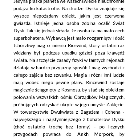
Jedyna płaska planeta we wszechświecie nieuchronnie
podąża ku katastrofie. Na drodze Dysku znajduje się
wysoce niepożądany obiekt, jakim jest czerwona
gwiazda. Istnieje jedna osoba zdolna ocalić Świat
Dysk. Tak się jednak składa, że osoba ta ma mało cech
superbohatera. Wybawcą jest mało rozgarnięty i dość
tchórzliwy mag o imieniu Ricewind, który ostatni raz
widziany był podczas upadku gdzieś poza krawędź
świata. Na szczęście zasady fizyki w tamtych rejonach
działają w bardzo przyjazny sposób i mag wychodzi z
całego zajścia bez szwanku. Magia i różni inni ludzie
mają wobec niego pewne plany. Rincewind zostaje
magicznie ściągnięty z Kosmosu, by stać się obiektem
polowania wszystkich ośmiu Obrządków Magicznych,
próbujących odzyskać ukryte w jego umyśle Zaklęcie.
W towarzystwie Dwukwiata z Bagażem i Cohena -
największego i najsłynniejszego z bohaterów Dysku
(choć ostatnio trochę bez formy) - po licznych
przygodach powraca do
Ankh Morpork
, by