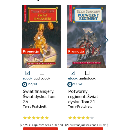
Promocja
Promocja
Promocja
ebook
audiobook
ebook
audiobook
ebook
aud
27 pkt
27 pkt
27 pkt
Świat finansjery.
Potworny
Prawda.
Świat dysku. Tom
regiment. Świat
dysku. 
36
dysku. Tom 31
Terry Prat
Terry Pratchett
Terry Pratchett
(24,90 zł najniższa cena z 30 dni)
(23,90 zł najniższa cena z 30 dni)
(23,90 zł najni