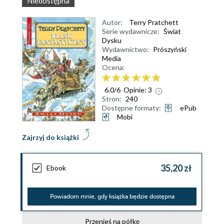
Niedostępna
Autor:
Terry Pratchett
Serie wydawnicze:
Świat
Dysku
Wydawnictwo:
Prószyński
Media
Ocena:
6.0
/
6
Opinie:
3
Stron:
240
Dostępne formaty:
ePub
Mobi
Zajrzyj do książki
35,20 zł
Ebook
Powiadom mnie, gdy książka będzie dostępna
Przenieś na półkę