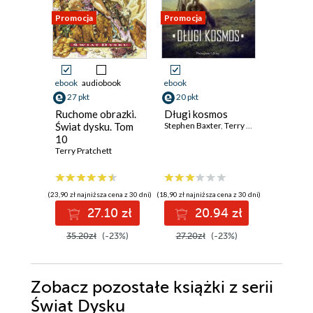
Promocja
Promocja
Promocja
ebook
audiobook
ebook
ebook
aud
27 pkt
20 pkt
27 pkt
Ruchome obrazki.
Długi kosmos
Kosiarz.
Świat dysku. Tom
Stephen Baxter
,
Terry Pratchett
dysku. 
10
Terry Prat
Terry Pratchett
(23,90 zł najniższa cena z 30 dni)
(18,90 zł najniższa cena z 30 dni)
(23,90 zł najni
27.10 zł
20.94 zł
2
35.20zł
(-23%)
27.20zł
(-23%)
35.20z
Zobacz pozostałe książki z serii
Świat Dysku