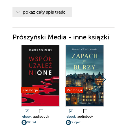
pokaż cały spis treści
Prószyński Media - inne książki
Promocja
Promocja
Promocja
ebook
audiobook
ebook
audiobook
ebook
30 pkt
29 pkt
33 pkt