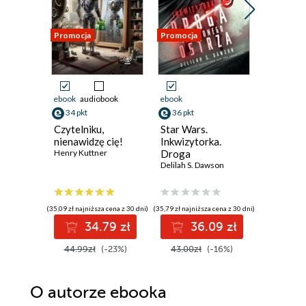
Promocja
Promocja
Promocja
ebook
audiobook
ebook
ebook
34 pkt
36 pkt
46 pkt
Czytelniku,
Star Wars.
Spadają
nienawidzę cię!
Inkwizytorka.
księżyce
Henry Kuttner
Droga
wykluł si
Czerwonego
Delilah S. Dawson
Tom 1
Sarah A. P
Ostrza
(35,09 zł najniższa cena z 30 dni)
(35,79 zł najniższa cena z 30 dni)
(41,99 zł najni
34.79 zł
36.09 zł
4
44.99zł
(-23%)
43.00zł
(-16%)
55.99z
O autorze
ebooka