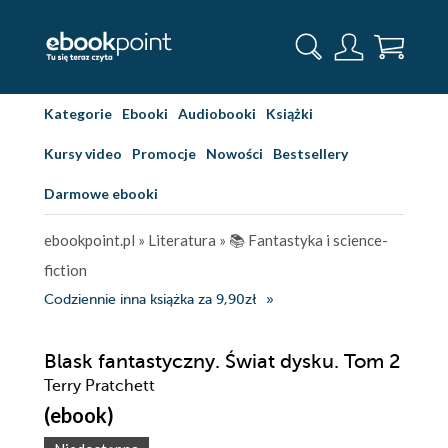
Kategorie
Ebooki
Audiobooki
Książki
Kursy video
Promocje
Nowości
Bestsellery
Darmowe ebooki
ebookpoint.pl
»
Literatura
»
📚 Fantastyka i science-
fiction
Codziennie inna książka za 9,90zł
Blask fantastyczny. Świat dysku. Tom 2
Terry Pratchett
(ebook)