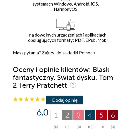
systemach Windows, Android, iOS,
HarmonyOS
na dowolnych urządzeniach i aplikacjach
obsługujących formaty: PDF, EPub, Mobi
Masz pytania? Zajrzyj do zakładki
Pomoc
»
Oceny i opinie klientów: Blask
fantastyczny. Świat dysku. Tom
2 Terry Pratchett
Dodaj opinię
6.0
1
2
3
4
5
6
(0)
(0)
(0)
(0)
(0)
(3)