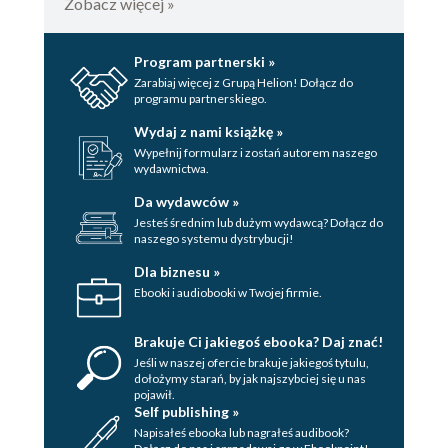
Zobacz więcej »
Program partnerski »
Zarabiaj więcej z Grupą Helion! Dołącz do
programu partnerskiego.
Wydaj z nami książkę »
Wypełnij formularz i zostań autorem naszego
wydawnictwa.
Da wydawców »
Jesteś średnim lub dużym wydawcą? Dołącz do
naszego systemu dystrybucji!
Dla biznesu »
Ebooki i audiobooki w Twojej firmie.
Brakuje Ci jakiegoś ebooka? Daj znać!
Jeśli w naszej ofercie brakuje jakiegoś tytulu,
dołożymy starań, by jak najszybciej się u nas
pojawił.
Self publishing »
Napisałeś ebooka lub nagrałeś audibook?