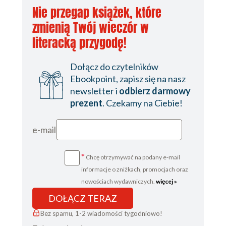
Nie przegap książek, które
zmienią Twój wieczór w
literacką przygodę!
Dołącz do czytelników
Ebookpoint, zapisz się na nasz
newsletter i
odbierz darmowy
prezent
. Czekamy na Ciebie!
e-mail
*
Chcę otrzymywać na podany e-mail
informacje o zniżkach, promocjach oraz
nowościach wydawniczych.
więcej »
DOŁĄCZ TERAZ
Bez spamu, 1-2 wiadomości tygodniowo!