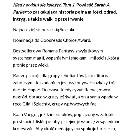
Kiedy wykluł się księżyc. Tom 1.
Powieść
Sarah A.
Parker
to zaskakująca historia pełna miłości, zdrad,
intryg, a także walki o przetrwanie
Najbardziej smocza książka roku!
Nominacja do Goodreads Choice Award.
Bestsellerowy Romans Fantasy z wyjątkowym
systemem magii, wspaniałymi smokami i miłością, która
płonie przez wieki.
Raeve pracuje dla grupy rebeliantów jako elitarna
zabójczyni. Jej zadaniem jest wykonywać rozkazy i nie
dać się złapać. Do czasu, kiedy rywal Raeve, łowca
nagród, obraca w gruzy jej świat, a on a sama wpada w
ręce Gildii Szlachty, grupy wpływowych fae.
Kaan Vaegor, jeździec smoków, pogrążony w żałobie
po stracie bliskiej osoby, przejmuje władzę w sąsiednim
królestwie. Aby ukoić niedający mu spokoju ból serca,