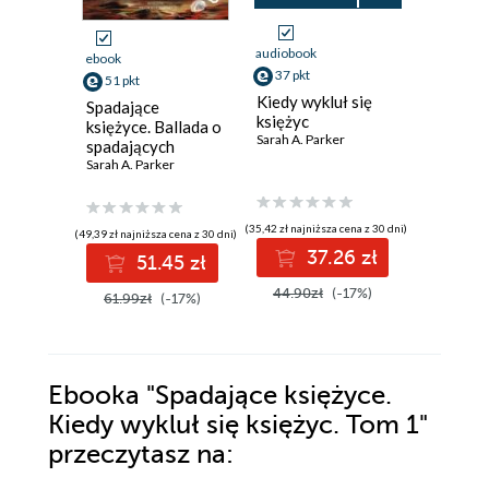
audiobook
ebook
ebook
37 pkt
51 pkt
50 pkt
Kiedy wykluł się
Spadające
Krew i k
księżyc
księżyce. Ballada o
Imperiu
Sarah A. Parker
spadających
Malazań
smokach. Tom 2
Sarah A. Parker
5
Ian C. Ess
(35,42 zł najniższa cena z 30 dni)
(49,39 zł najniższa cena z 30 dni)
(46,12 zł najni
37.26 zł
51.45 zł
5
44.90zł
(-17%)
61.99zł
(-17%)
59.90z
Ebooka
"Spadające księżyce.
Kiedy wykluł się księżyc. Tom 1"
przeczytasz na: