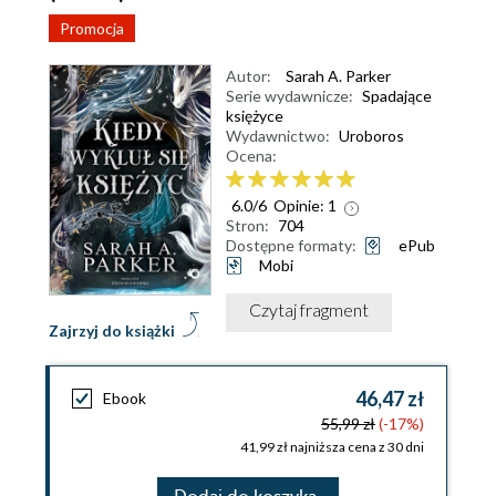
Promocja
Autor:
Sarah A. Parker
Serie wydawnicze:
Spadające
księżyce
Wydawnictwo:
Uroboros
Ocena:
6.0
/
6
Opinie:
1
Stron:
704
Dostępne formaty:
ePub
Mobi
Czytaj fragment
Zajrzyj do książki
46,47 zł
Ebook
55,99 zł
(-17%)
41,99 zł najniższa cena z 30 dni