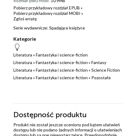
Rozmiar pliku Mobi:
10.9MB
Pobierz przykładowy rozdział EPUB »
Pobierz przykładowy rozdział MOBI »
Zgłoś erratę
Serie wydawnicze:
Spadające księżyce
Kategorie
Literatura
»
Fantastyka i science-fiction
Literatura
»
Fantastyka i science-fiction
»
Fantasy
Literatura
»
Fantastyka i science-fiction
»
Science Fiction
Literatura
»
Fantastyka i science-fiction
»
Pozostałe
Dostępność produktu
Produkt nie został jeszcze oceniony pod kątem ułatwień
dostępu lub nie podano żadnych informacji o ułatwieniach
dostępu lub są one niewystarczające. Prawdopodobnie