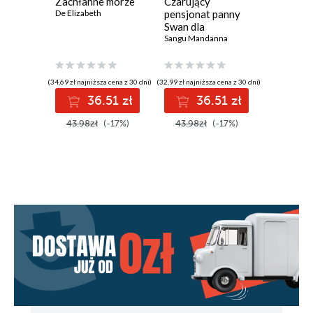
Zachłanne morze
Czarujący
Zagłada
De Elizabeth
pensjonat panny
Usherów 
Swan dla
opowiad
magicznych gości
Sangu Mandanna
Edgar Alla
(34,69 zł najniższa cena z 30 dni)
(32,99 zł najniższa cena z 30 dni)
(26,99 zł najni
36.51 zł
36.51 zł
2
43.98zł
(-17%)
43.98zł
(-17%)
35.99z