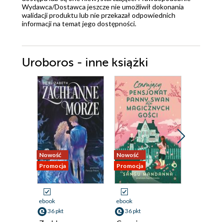
Wydawca/Dostawca jeszcze nie umożliwił dokonania
walidacji produktu lub nie przekazał odpowiednich
informacji na temat jego dostępności.
Uroboros - inne książki
Nowość
Nowość
Promocja
Promocja
Promocja
ebook
ebook
ebook
aud
36 pkt
36 pkt
29 pkt