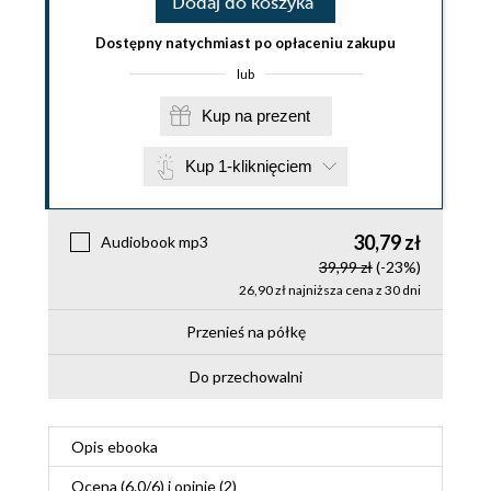
Dodaj do koszyka
Dostępny natychmiast po opłaceniu zakupu
lub
Kup na prezent
Kup 1-kliknięciem
30,79 zł
Audiobook mp3
39,99 zł
(-23%)
26,90 zł najniższa cena z 30 dni
Przenieś na półkę
Do przechowalni
Opis
ebooka
Ocena (
6.0
/
6
) i opinie (2)