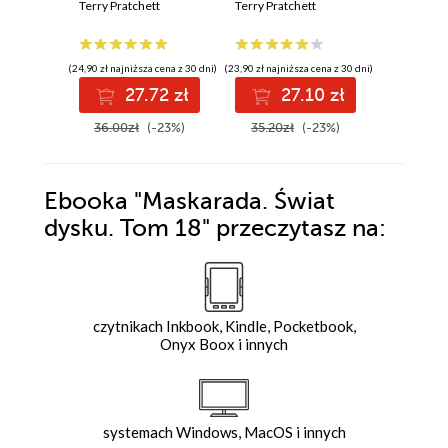
Terry Pratchett
Terry Pratchett
(24,90 zł najniższa cena z 30 dni)
(23,90 zł najniższa cena z 30 dni)
(23,90 zł najni
27.72 zł
27.10 zł
2
36.00zł
(-23%)
35.20zł
(-23%)
35.20z
Ebooka
"Maskarada. Świat
dysku. Tom 18"
przeczytasz na:
czytnikach Inkbook, Kindle, Pocketbook,
Onyx Boox i innych
systemach Windows, MacOS i innych