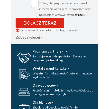
*
Chcę otrzymywać na podany e-mail
informacje o zniżkach, promocjach oraz
nowościach wydawniczych.
więcej »
DOŁĄCZ TERAZ
Bez spamu, 1-2 wiadomości tygodniowo!
Zobacz więcej »
Program partnerski »
Zarabiaj więcej z Grupą Helion! Dołącz do
programu partnerskiego.
Wydaj z nami książkę »
Wypełnij formularz i zostań autorem naszego
wydawnictwa.
Da wydawców »
Jesteś średnim lub dużym wydawcą? Dołącz do
naszego systemu dystrybucji!
Dla biznesu »
Ebooki i audiobooki w Twojej firmie.