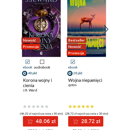
Nowość
Bestseller
Nowość
Promocja
Nowość
Promocja
Promocja
ebook
audiobook
ebook
ebook
48 pkt
28 pkt
44 pkt
Korona wojny i
Wojna niepamięci
Podnosz
cienia
qntm
kamienie
J.R. Ward
o Arbaia
Sheri S. T
(46,32 zł najniższa cena z 30 dni)
(28,72 zł najniższa cena z 30 dni)
(42,32 zł najni
48.06 zł
28.72 zł
4