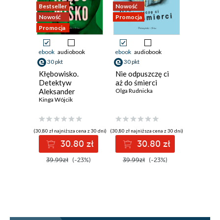
Bestseller
Nowość
Nowość
Nowość
Promocja
Promocja
Promocja
ebook
audiobook
ebook
audiobook
ebook
aud
30 pkt
30 pkt
40 pkt
Kłębowisko.
Nie odpuszczę ci
Para w r
Detektyw
aż do śmierci
Terry Prat
Aleksander
Olga Rudnicka
Zamojski. Tom 3
Kinga Wójcik
(30,80 zł najniższa cena z 30 dni)
(30,80 zł najniższa cena z 30 dni)
(40,04 zł najni
30.80 zł
30.80 zł
40
39.99zł
(-23%)
39.99zł
(-23%)
52.00z