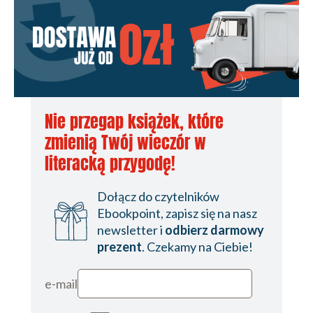
Nie przegap książek, które
zmienią Twój wieczór w
literacką przygodę!
Dołącz do czytelników
Ebookpoint, zapisz się na nasz
newsletter i
odbierz darmowy
prezent
. Czekamy na Ciebie!
e-mail