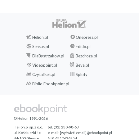
Helion.pl
Onepress.pl
Sensus.pl
Editio.pl
DlaBystrzakow.pl
Bezdroza.pl
Videopoint.pl
Beya.pl
Czytalisek.pl
Sploty
Biblio.Ebookpoint.pl
© Helion 1991-2026
Helion.pl sp. z o.o.
tel. (32) 230-98-63
ul. Kościuszki 1c
e-mail:
[wyświetl email]@ebookpoint.pl
44-100 Gliwice
NIP: 6312636254