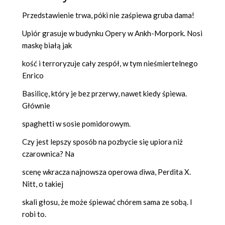
Przedstawienie trwa, póki nie zaśpiewa gruba dama!
Upiór grasuje w budynku Opery w Ankh-Morpork. Nosi
maskę białą jak
kość i terroryzuje cały zespół, w tym nieśmiertelnego
Enrico
Basilicę, który je bez przerwy, nawet kiedy śpiewa.
Głównie
spaghetti w sosie pomidorowym.
Czy jest lepszy sposób na pozbycie się upiora niż
czarownica? Na
scenę wkracza najnowsza operowa diwa, Perdita X.
Nitt, o takiej
skali głosu, że może śpiewać chórem sama ze sobą. I
robi to.