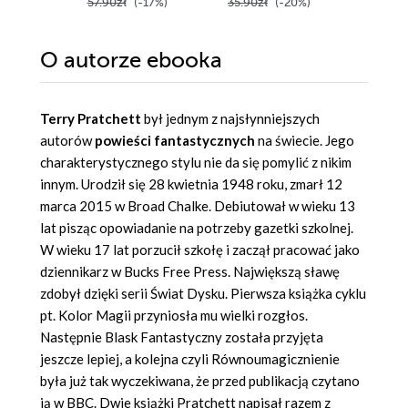
57.90zł
(-17%)
35.90zł
(-20%)
52.90z
O autorze
ebooka
Terry Pratchett
był jednym z najsłynniejszych
autorów
powieści fantastycznych
na świecie. Jego
charakterystycznego stylu nie da się pomylić z nikim
innym. Urodził się 28 kwietnia 1948 roku, zmarł 12
marca 2015 w Broad Chalke. Debiutował w wieku 13
lat pisząc opowiadanie na potrzeby gazetki szkolnej.
W wieku 17 lat porzucił szkołę i zaczął pracować jako
dziennikarz w Bucks Free Press. Największą sławę
zdobył dzięki serii Świat Dysku. Pierwsza książka cyklu
pt. Kolor Magii przyniosła mu wielki rozgłos.
Następnie Blask Fantastyczny została przyjęta
jeszcze lepiej, a kolejna czyli Równoumagicznienie
była już tak wyczekiwana, że przed publikacją czytano
ją w BBC. Dwie książki Pratchett napisał razem z