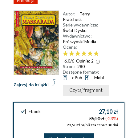
Promocja
Autor:
Terry
Pratchett
Serie wydawnicze:
Świat Dysku
Wydawnictwo:
Prószyński Media
Ocena:
6.0
/
6
Opinie:
2
Stron:
280
Dostępne formaty:
ePub
Mobi
Zajrzyj do książki
Czytaj fragment
27,10 zł
Ebook
35,20 zł
(-23%)
23,90 zł najniższa cena z 30 dni