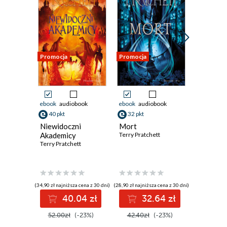
Promocja
Promocja
Promocja
ebook
audiobook
ebook
audiobook
ebook
aud
40 pkt
32 pkt
19 pkt
Niewidoczni
Mort
Pastersk
Akademicy
Terry Pratchett
Świat D
Terry Pratchett
41
Terry Prat
(34,90 zł najniższa cena z 30 dni)
(28,90 zł najniższa cena z 30 dni)
(17,90 zł najni
40.04 zł
32.64 zł
1
52.00zł
(-23%)
42.40zł
(-23%)
25.60z