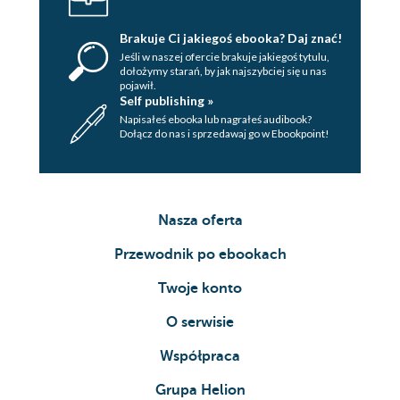
Brakuje Ci jakiegoś ebooka? Daj znać!
Jeśli w naszej ofercie brakuje jakiegoś tytulu,
dołożymy starań, by jak najszybciej się u nas
pojawił.
Self publishing »
Napisałeś ebooka lub nagrałeś audibook?
Dołącz do nas i sprzedawaj go w Ebookpoint!
Nasza oferta
Przewodnik po ebookach
Twoje konto
O serwisie
Współpraca
Grupa Helion