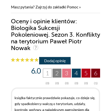
Masz pytania? Zajrzyj do zakładki
Pomoc
»
Oceny i opinie klientów:
Biologika Sukcesji
Pokoleniowej. Sezon 3. Konflikty
na terytorium Paweł Piotr
Nowak
Dodaj opinię
6.0
1
2
3
4
5
6
(0)
(0)
(0)
(0)
(0)
(1)
książka faktycznie prawdziwie pokazuje, co dzieje się,
gdy spadkobiercy walczą o terytorium, udziały,
kontrolę, wpływy, a największym zagrożeniem dla