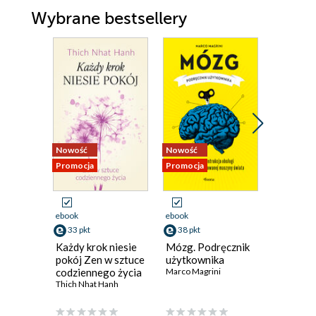
Wybrane bestsellery
Nowość
Nowość
Nowość
Promocja
Promocja
Promocja 
ebook
ebook
ebook
ksi
33 pkt
38 pkt
29 pkt
Każdy krok niesie
Mózg. Podręcznik
Cyfrowa
pokój Zen w sztuce
użytkownika
Jak AI m
codziennego życia
Marco Magrini
podnieś
Thich Nhat Hanh
inteligen
Deepak Ch
duchowej
poczuci