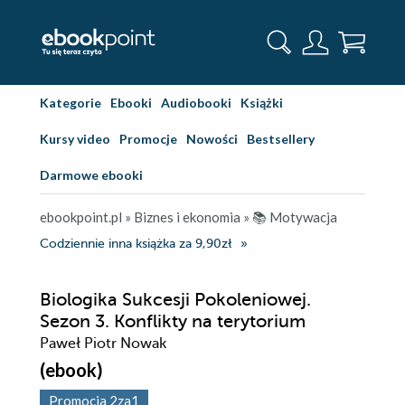
Kategorie
Ebooki
Audiobooki
Książki
Kursy video
Promocje
Nowości
Bestsellery
Darmowe ebooki
ebookpoint.pl
»
Biznes i ekonomia
»
📚 Motywacja
Codziennie inna książka za 9,90zł
Biologika Sukcesji Pokoleniowej.
Sezon 3. Konflikty na terytorium
Paweł Piotr Nowak
(ebook)
Promocja 2za1