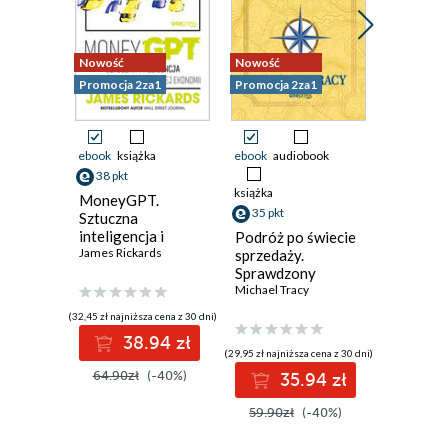
Nowość
Nowość
Nowość
Promocja 2za1
Promocja 2za1
Promocja 
ebook
książka
ebook
audiobook
ebook
ksi
38 pkt
41 pkt
książka
MoneyGPT.
Marka o
35 pkt
Sztuczna
czasach 
inteligencja i
genera
Podróż po świecie
zagrożenie dla
James Rickards
wyszuki
Ewelina P
sprzedaży.
globalnej ekonomii
Sprawdzony
system, który
Michael Tracy
zwielokrotnia
(32,45 zł najniższa cena z 30 dni)
(34,50 zł najni
sprzedaż i dochody
38.94 zł
4
(29,95 zł najniższa cena z 30 dni)
64.90zł
(-40%)
69.00z
35.94 zł
59.90zł
(-40%)