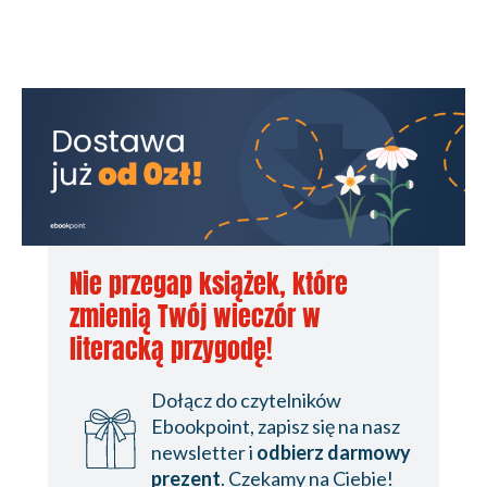
Nie przegap książek, które
zmienią Twój wieczór w
literacką przygodę!
Dołącz do czytelników
Ebookpoint, zapisz się na nasz
newsletter i
odbierz darmowy
prezent
. Czekamy na Ciebie!