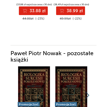
osobist
(33,88 zł najniższa cena z 30 dni)
(38,49 zł najniższa cena z 30 dni)
(24,95 zł najni
dobrost
33.88 zł
38.99 zł
2
44.00zł
(-23%)
49.99zł
(-22%)
49.90z
Paweł Piotr Nowak - pozostałe
książki
Promocja 2za1
Promocja 2za1
Promocja 