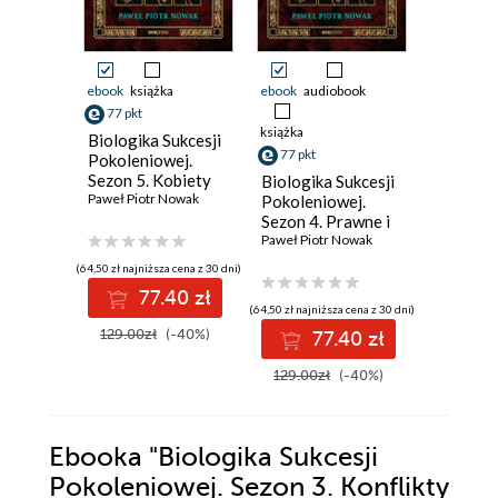
ebook
książka
ebook
audiobook
ebook
aud
77 pkt
książka
książka
Biologika Sukcesji
77 pkt
77 pkt
Pokoleniowej.
Sezon 5. Kobiety
Biologika Sukcesji
Biologik
Sigma, Alfa, Beta
Paweł Piotr Nowak
Pokoleniowej.
Pokolen
Sezon 4. Prawne i
Sezon 2. 
podatkowe
Paweł Piotr Nowak
po życiu.
Paweł Pio
aspekty sukcesji
vivos & 
(64,50 zł najniższa cena z 30 dni)
causa
77.40 zł
(64,50 zł najniższa cena z 30 dni)
(64,50 zł najni
129.00zł
(-40%)
77.40 zł
7
129.00zł
(-40%)
129.00z
Ebooka
"Biologika Sukcesji
Pokoleniowej. Sezon 3. Konflikty