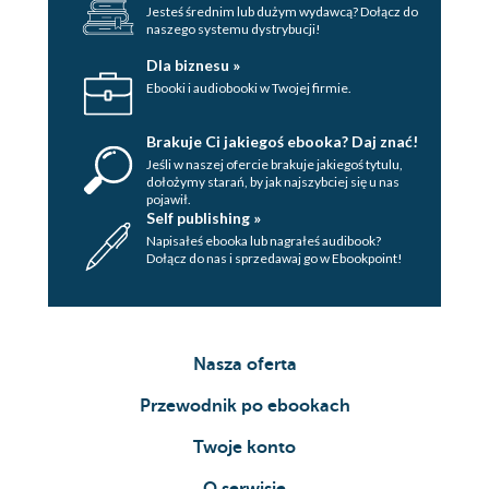
Jesteś średnim lub dużym wydawcą? Dołącz do
naszego systemu dystrybucji!
Dla biznesu »
Ebooki i audiobooki w Twojej firmie.
Brakuje Ci jakiegoś ebooka? Daj znać!
Jeśli w naszej ofercie brakuje jakiegoś tytulu,
dołożymy starań, by jak najszybciej się u nas
pojawił.
Self publishing »
Napisałeś ebooka lub nagrałeś audibook?
Dołącz do nas i sprzedawaj go w Ebookpoint!
Nasza oferta
Przewodnik po ebookach
Twoje konto
O serwisie