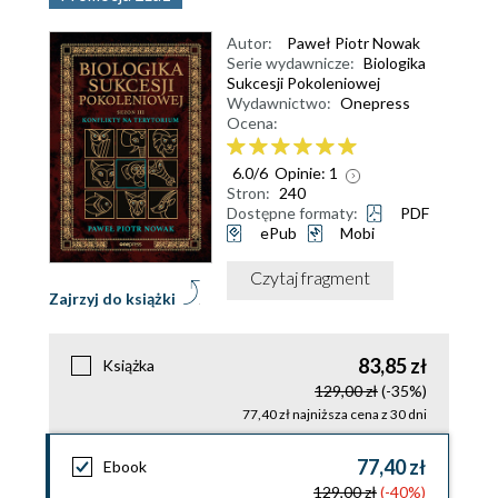
Autor:
Paweł Piotr Nowak
Serie wydawnicze:
Biologika
Sukcesji Pokoleniowej
Wydawnictwo:
Onepress
Ocena:
6.0
/
6
Opinie:
1
Stron:
240
Dostępne formaty:
PDF
ePub
Mobi
Czytaj fragment
Zajrzyj do książki
83,85 zł
Książka
129,00 zł
(-35%)
77,40 zł najniższa cena z 30 dni
77,40 zł
Ebook
129,00 zł
(-40%)