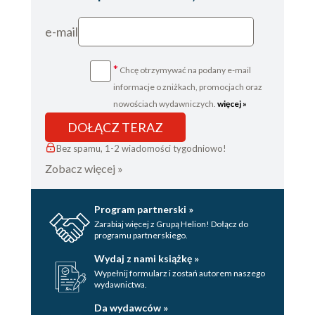
e-mail
*
Chcę otrzymywać na podany e-mail
informacje o zniżkach, promocjach oraz
nowościach wydawniczych.
więcej »
DOŁĄCZ TERAZ
Bez spamu, 1-2 wiadomości tygodniowo!
Zobacz więcej »
Program partnerski »
Zarabiaj więcej z Grupą Helion! Dołącz do
programu partnerskiego.
Wydaj z nami książkę »
Wypełnij formularz i zostań autorem naszego
wydawnictwa.
Da wydawców »