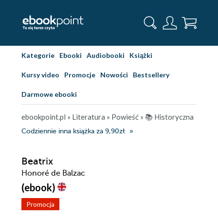
Kategorie
Ebooki
Audiobooki
Książki
Kursy video
Promocje
Nowości
Bestsellery
Darmowe ebooki
ebookpoint.pl
»
Literatura
»
Powieść
»
📚 Historyczna
Codziennie inna książka za 9,90zł
Beatrix
Honoré de Balzac
(ebook)
Promocja