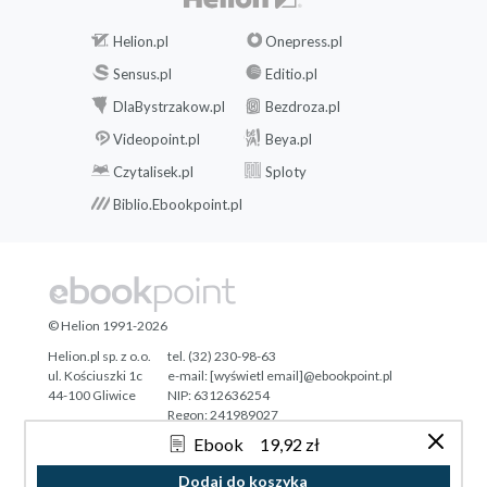
Helion.pl
Onepress.pl
Sensus.pl
Editio.pl
DlaBystrzakow.pl
Bezdroza.pl
Videopoint.pl
Beya.pl
Czytalisek.pl
Sploty
Biblio.Ebookpoint.pl
© Helion 1991-2026
Helion.pl sp. z o.o.
tel. (32) 230-98-63
ul. Kościuszki 1c
e-mail:
[wyświetl email]@ebookpoint.pl
44-100 Gliwice
NIP: 6312636254
Regon: 241989027
Ebook
19,92 zł
Designed with ♥ by
Tonik.pl
Dodaj do koszyka