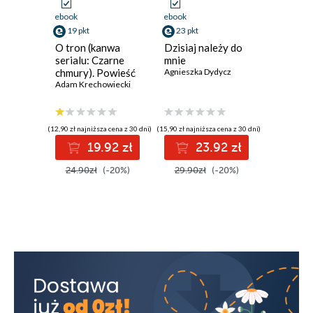
ebook
ebook
ebook
19 pkt
23 pkt
23 pkt
O tron (kanwa
Dzisiaj należy do
Marzeni
serialu: Czarne
mnie
termine
chmury). Powieść
Agnieszka Dydycz
Agnieszka
historyczna z XVII
Adam Krechowiecki
wieku
(12,90 zł najniższa cena z 30 dni)
(15,90 zł najniższa cena z 30 dni)
(15,90 zł najni
19.92 zł
23.92 zł
2
24.90zł
(-20%)
29.90zł
(-20%)
29.90z