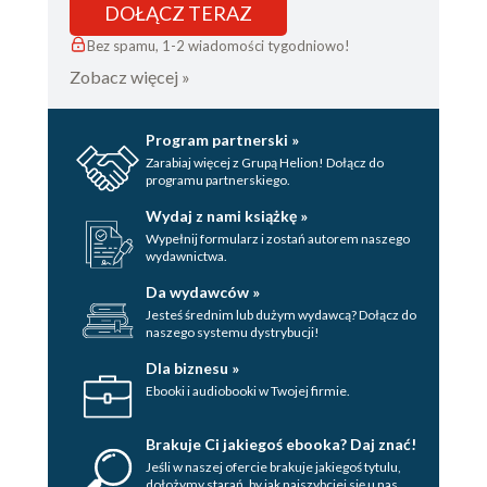
DOŁĄCZ TERAZ
Bez spamu, 1-2 wiadomości tygodniowo!
Zobacz więcej »
Program partnerski »
Zarabiaj więcej z Grupą Helion! Dołącz do
programu partnerskiego.
Wydaj z nami książkę »
Wypełnij formularz i zostań autorem naszego
wydawnictwa.
Da wydawców »
Jesteś średnim lub dużym wydawcą? Dołącz do
naszego systemu dystrybucji!
Dla biznesu »
Ebooki i audiobooki w Twojej firmie.
Brakuje Ci jakiegoś ebooka? Daj znać!
Jeśli w naszej ofercie brakuje jakiegoś tytulu,
dołożymy starań, by jak najszybciej się u nas