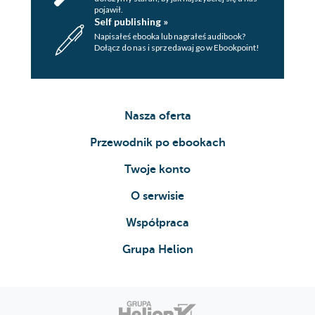
pojawił.
Self publishing »
Napisałeś ebooka lub nagrałeś audibook?
Dołącz do nas i sprzedawaj go w Ebookpoint!
Nasza oferta
Przewodnik po ebookach
Twoje konto
O serwisie
Współpraca
Grupa Helion