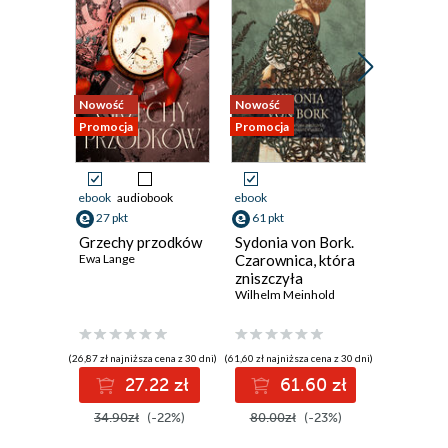
Nowość
Nowość
Nowość
Promocja
Promocja
Promocja
ebook
audiobook
ebook
ebook
27 pkt
61 pkt
15 pkt
Grzechy przodków
Sydonia von Bork.
Święceni
Ewa Lange
Czarownica, która
Nowe
zniszczyła
opowiad
pomorską dynastię
Wilhelm Meinhold
kresowe
Stanisław 
książęcą
(26,87 zł najniższa cena z 30 dni)
(61,60 zł najniższa cena z 30 dni)
(15,94 zł najni
27.22 zł
61.60 zł
1
34.90zł
(-22%)
80.00zł
(-23%)
19.99z