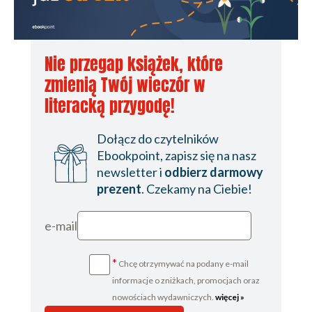
Nie przegap książek, które
zmienią Twój wieczór w
literacką przygodę!
Dołącz do czytelników
Ebookpoint, zapisz się na nasz
newsletter i
odbierz darmowy
prezent
. Czekamy na Ciebie!
e-mail
*
Chcę otrzymywać na podany e-mail
informacje o zniżkach, promocjach oraz
nowościach wydawniczych.
więcej »