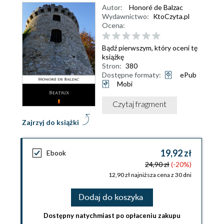
Autor:
Honoré de Balzac
Wydawnictwo:
KtoCzyta.pl
Ocena:
Bądź pierwszym, który oceni tę
książkę
Stron:
380
Dostępne formaty:
ePub
Mobi
Czytaj fragment
Zajrzyj do książki
19,92 zł
Ebook
24,90 zł
(-20%)
12,90 zł najniższa cena z 30 dni
Dodaj do koszyka
Dostępny natychmiast po opłaceniu zakupu