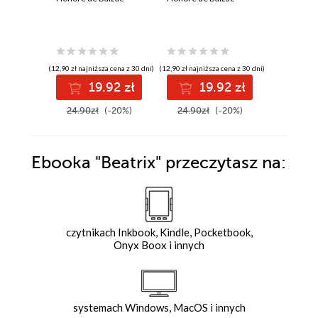
(12,90 zł najniższa cena z 30 dni)
(12,90 zł najniższa cena z 30 dni)
(12,90 zł najni
19.92 zł
19.92 zł
1
24.90zł
(-20%)
24.90zł
(-20%)
24.90z
Ebooka
"Beatrix"
przeczytasz na:
czytnikach Inkbook, Kindle, Pocketbook,
Onyx Boox i innych
systemach Windows, MacOS i innych