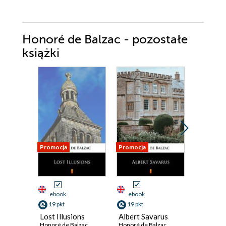
Honoré de Balzac - pozostałe
książki
Promocja
Promocja
Promocja
ebook
ebook
ebook
19 pkt
19 pkt
19 pkt
Lost Illusions
Albert Savarus
Gobseck
Honoré de Balzac
Honoré de Balzac
Honoré de