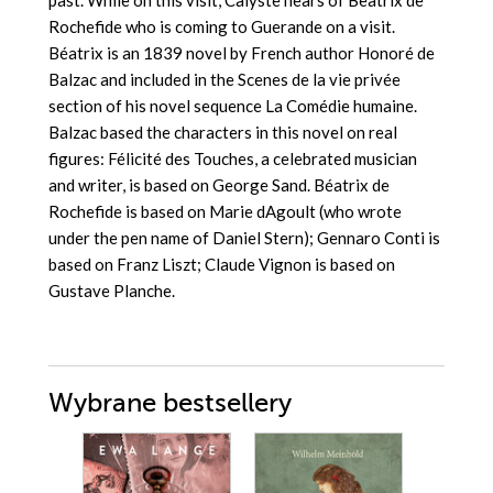
past. While on this visit, Calyste hears of Beatrix de
Rochefide who is coming to Guerande on a visit.
Béatrix is an 1839 novel by French author Honoré de
Balzac and included in the Scenes de la vie privée
section of his novel sequence La Comédie humaine.
Balzac based the characters in this novel on real
figures: Félicité des Touches, a celebrated musician
and writer, is based on George Sand. Béatrix de
Rochefide is based on Marie dAgoult (who wrote
under the pen name of Daniel Stern); Gennaro Conti is
based on Franz Liszt; Claude Vignon is based on
Gustave Planche.
Wybrane bestsellery