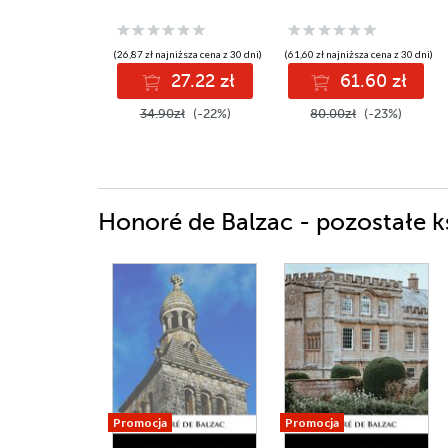
(26,87 zł najniższa cena z 30 dni)
(61,60 zł najniższa cena z 30 dni)
27.22 zł
61.60 zł
34.90zł
(-22%)
80.00zł
(-23%)
Honoré de Balzac - pozostałe k
Promocja
Promocja