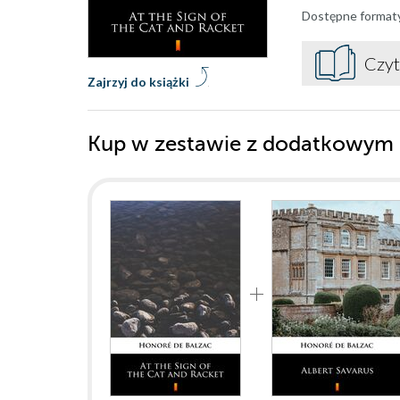
Dostępne format
Czyt
Zajrzyj do książki
Kup w zestawie z dodatkowym