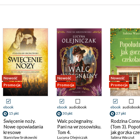
Nowość
Nowość
Nowość
Promocja
Promocja
Promocja
ebook
ebook
audiobook
ebook
audiobook
15 pkt
30 pkt
27 pkt
Święcenie noży.
Walc pożegnalny.
Rodzina Cons
Nowe opowiadania
Pani na wrzosowisku.
(Tom 3). Popo
kresowe
Tom 4.
jak gorzka cz
Stanisław Srokowski
Lucyna Olejniczak
Sabina Waszut