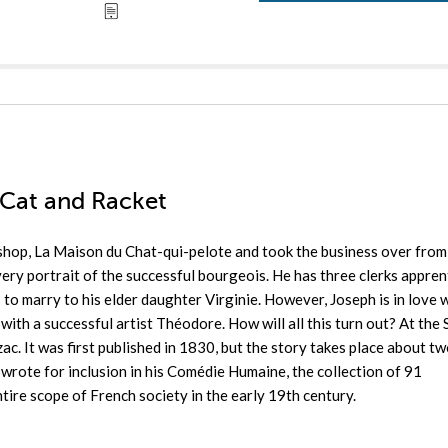
e Cat and Racket
 shop, La Maison du Chat-qui-pelote and took the business over from
very portrait of the successful bourgeois. He has three clerks appren
s to marry to his elder daughter Virginie. However, Joseph is in love 
ith a successful artist Théodore. How will all this turn out? At the 
ac. It was first published in 1830, but the story takes place about t
ac wrote for inclusion in his Comédie Humaine, the collection of 91
ire scope of French society in the early 19th century.