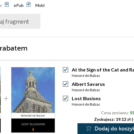
y:
ePub
Mobi
aj fragment
 rabatem
At the Sign of the Cat and R
Honoré de Balzac
Albert Savarus
Honoré de Balzac
Lost Illusions
Honoré de Balzac
Cena zestawu:
55
Zyskujesz: 19.12 zł 
Dodaj do koszy