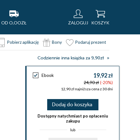
OD O,OOZŁ
ZALOGUJ
KOSZYK
Pobierz aplikację
Bony
Podaruj prezent
Codziennie inna książka za 9,90zł
19,92 zł
Ebook
24,90 zł
(-20%)
12,90 zł najniższa cena z 30 dni
Dodaj do koszyka
Dostępny natychmiast po opłaceniu
zakupu
lub