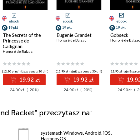
ebook
ebook
ebook
19 pkt
19 pkt
19 pkt
The Secrets of the
Eugenie Grandet
Gobseck
Princesse de
Honoré de Balzac
Honoré de Balzac
Cadignan
Honoré de Balzac
(12,90 zł najniższa cena z 30 dni)
(12,90 zł najniższa cena z 30 dni)
(12,90 zł najniższa ce
19.92 zł
19.92 zł
19.92
24.90zł
(-20%)
24.90zł
(-20%)
24.90zł
(-2
 and Racket"
przeczytasz na:
systemach Windows, Android, iOS,
HarmonyOS