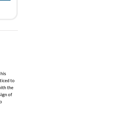
 his
ticed to
with the
Sign of
wo