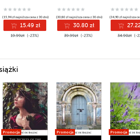
(15,94 zł najniższa cena z 30 dni)
(30,80 zł najniższa cena z 30 dni)
(34,90 zł najniższa ce
15.49 zł
30.80 zł
27.22
19.99zł
(-23%)
39.99zł
(-23%)
34.90zł
(-2
siążki
Promocja
Promocja
Promocja