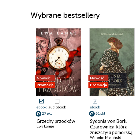
Wybrane bestsellery
Nowość
Nowość
Promocja
Promocja
ebook
audiobook
ebook
27 pkt
61 pkt
Grzechy przodków
Sydonia von Bork.
Ewa Lange
Czarownica, która
zniszczyła pomorską
dynastię książęcą
Wilhelm Meinhold