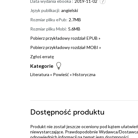
Data wydania ebooka :
2019-11-02
Język publikacji:
angielski
Rozmiar pliku ePub:
2.7MB
Rozmiar pliku Mobi:
5.6MB
Pobierz przykładowy rozdział EPUB »
Pobierz przykładowy rozdział MOBI »
Zgłoś erratę
Kategorie
Literatura
»
Powieść
»
Historyczna
Dostępność produktu
Produkt nie został jeszcze oceniony pod kątem ułatwień
niewystarczające. Prawdopodobnie Wydawca/Dostawca jes
odpowiednich informacji na temat jego dostępności.