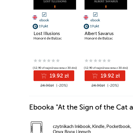
ebook
ebook
19 pkt
19 pkt
Lost Illusions
Albert Savarus
Honoré de Balzac
Honoré de Balzac
(12,90 zł najniższa cena z 30 dni)
(12,90 zł najniższa cena z 30 dni)
19.92 zł
19.92 zł
24.90zł
(-20%)
24.90zł
(-20%)
Ebooka
"At the Sign of the Cat
czytnikach Inkbook, Kindle, Pocketbook,
Onyx Boox i innych