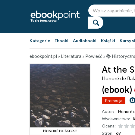
Kategorie
Ebooki
Audiobooki
Książki
Kursy v
ebookpoint.pl
»
Literatura
»
Powieść
»
📚 Historyczn
At the 
Honoré de Bal
(ebook)
Promocja
Autor:
Honoré d
Wydawnictwo:
K
Ocena:
Stron:
69