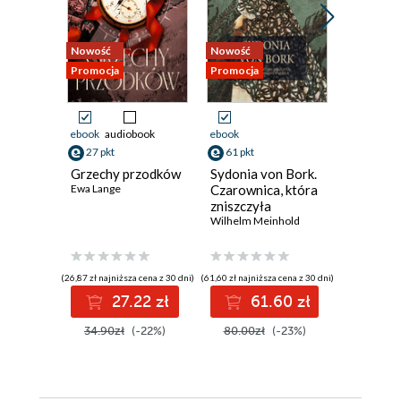
Nowość
Nowość
Nowość
Promocja
Promocja
Promocja
ebook
audiobook
ebook
ebook
27 pkt
61 pkt
15 pkt
Grzechy przodków
Sydonia von Bork.
Święceni
Ewa Lange
Czarownica, która
Nowe
zniszczyła
opowiad
pomorską dynastię
Wilhelm Meinhold
kresowe
Stanisław 
książęcą
(26,87 zł najniższa cena z 30 dni)
(61,60 zł najniższa cena z 30 dni)
(15,94 zł najni
27.22 zł
61.60 zł
1
34.90zł
(-22%)
80.00zł
(-23%)
19.99z