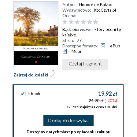
Autor:
Honoré de Balzac
Wydawnictwo:
KtoCzyta.pl
Ocena:
Bądź pierwszym, który oceni tę
książkę
Stron:
77
Dostępne formaty:
ePub
Mobi
Czytaj fragment
Zajrzyj do książki
19,92 zł
Ebook
24,90 zł
(-20%)
12,90 zł najniższa cena z 30 dni
Dodaj do koszyka
Dostępny natychmiast po opłaceniu zakupu