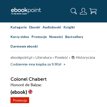
Kategorie
Ebooki
Audiobooki
Książki
Kursy video
Promocje
Nowości
Bestsellery
Darmowe ebooki
ebookpoint.pl
»
Literatura
»
Powieść
»
📚 Historyczna
Codziennie inna książka za 9,90zł
Colonel Chabert
Honoré de Balzac
(ebook)
Promocja