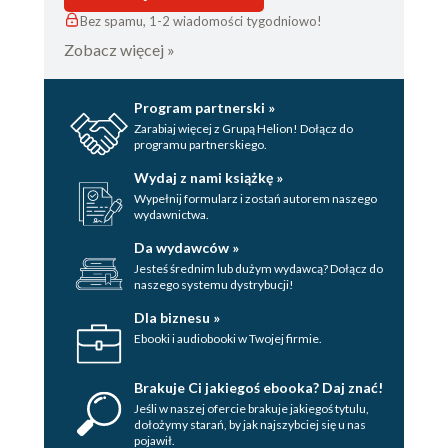
Bez spamu, 1-2 wiadomości tygodniowo!
Zobacz więcej »
Program partnerski »
Zarabiaj więcej z Grupą Helion! Dołącz do
programu partnerskiego.
Wydaj z nami książkę »
Wypełnij formularz i zostań autorem naszego
wydawnictwa.
Da wydawców »
Jesteś średnim lub dużym wydawcą? Dołącz do
naszego systemu dystrybucji!
Dla biznesu »
Ebooki i audiobooki w Twojej firmie.
Brakuje Ci jakiegoś ebooka? Daj znać!
Jeśli w naszej ofercie brakuje jakiegoś tytulu,
dołożymy starań, by jak najszybciej się u nas
pojawił.