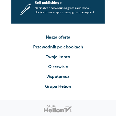
Self publishing »
Napisałeś ebooka lub nagrałeś audibook?
Dołącz do nas i sprzedawaj go w Ebookpoint!
Nasza oferta
Przewodnik po ebookach
Twoje konto
O serwisie
Współpraca
Grupa Helion