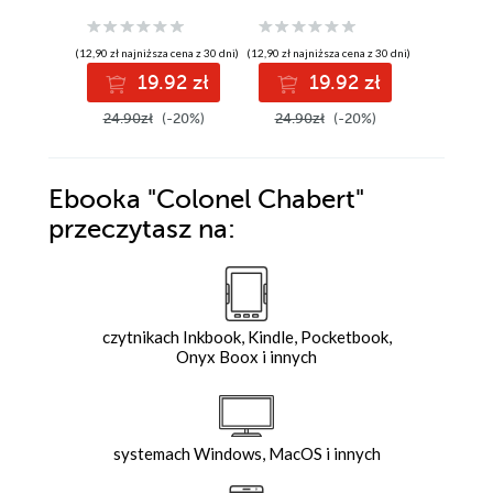
(12,90 zł najniższa cena z 30 dni)
(12,90 zł najniższa cena z 30 dni)
(12,90 zł najni
19.92 zł
19.92 zł
1
24.90zł
(-20%)
24.90zł
(-20%)
24.90z
Ebooka
"Colonel Chabert"
przeczytasz na:
czytnikach Inkbook, Kindle, Pocketbook,
Onyx Boox i innych
systemach Windows, MacOS i innych