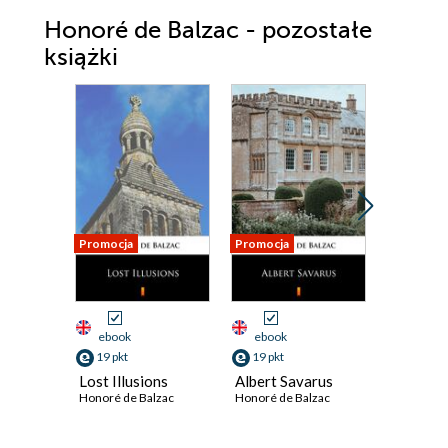
Honoré de Balzac - pozostałe
książki
Promocja
Promocja
Promocja
ebook
ebook
ebook
19 pkt
19 pkt
19 pkt
Lost Illusions
Albert Savarus
The Secr
Honoré de Balzac
Honoré de Balzac
Princess
Cadigna
Honoré de