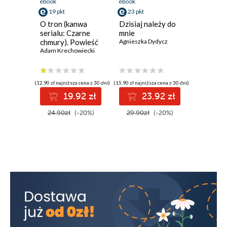
ebook
ebook
ebook
19 pkt
23 pkt
23 pkt
O tron (kanwa
Dzisiaj należy do
Marzeni
serialu: Czarne
mnie
termine
chmury). Powieść
Agnieszka Dydycz
Agnieszka
historyczna z XVII
Adam Krechowiecki
wieku
(12,90 zł najniższa cena z 30 dni)
(15,90 zł najniższa cena z 30 dni)
(15,90 zł najni
19.92 zł
23.92 zł
2
24.90zł
(-20%)
29.90zł
(-20%)
29.90z