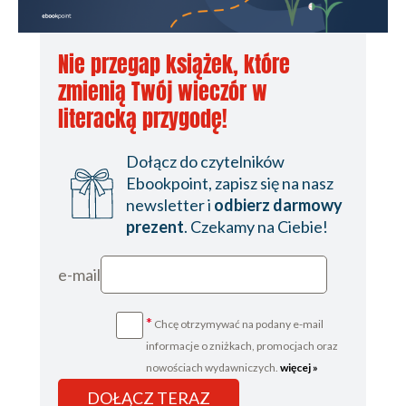
Nie przegap książek, które
zmienią Twój wieczór w
literacką przygodę!
Dołącz do czytelników
Ebookpoint, zapisz się na nasz
newsletter i
odbierz darmowy
prezent
. Czekamy na Ciebie!
e-mail
*
Chcę otrzymywać na podany e-mail
informacje o zniżkach, promocjach oraz
nowościach wydawniczych.
więcej »
DOŁĄCZ TERAZ