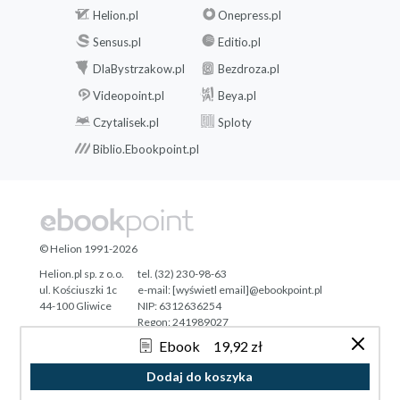
Helion.pl
Onepress.pl
Sensus.pl
Editio.pl
DlaBystrzakow.pl
Bezdroza.pl
Videopoint.pl
Beya.pl
Czytalisek.pl
Sploty
Biblio.Ebookpoint.pl
© Helion 1991-2026
Helion.pl sp. z o.o.
tel. (32) 230-98-63
ul. Kościuszki 1c
e-mail:
[wyświetl email]@ebookpoint.pl
44-100 Gliwice
NIP: 6312636254
Regon: 241989027
Ebook
19,92 zł
Designed with ♥ by
Tonik.pl
Dodaj do koszyka
Pełna wersja strony »