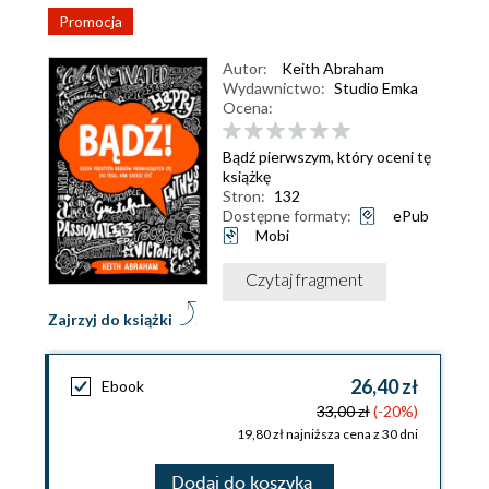
Promocja
Autor:
Keith Abraham
Wydawnictwo:
Studio Emka
Ocena:
Bądź pierwszym, który oceni tę
książkę
Stron:
132
Dostępne formaty:
ePub
Mobi
Czytaj fragment
Zajrzyj do książki
26,40 zł
Ebook
33,00 zł
(-20%)
19,80 zł najniższa cena z 30 dni
Dodaj do koszyka