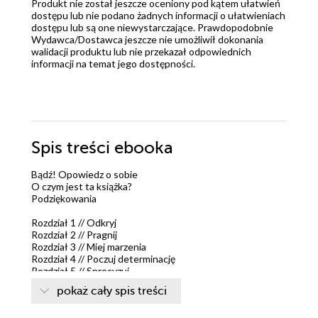
Produkt nie został jeszcze oceniony pod kątem ułatwień
dostępu lub nie podano żadnych informacji o ułatwieniach
dostępu lub są one niewystarczające. Prawdopodobnie
Wydawca/Dostawca jeszcze nie umożliwił dokonania
walidacji produktu lub nie przekazał odpowiednich
informacji na temat jego dostępności.
Spis treści
ebooka
Bądź! Opowiedz o sobie
O czym jest ta książka?
Podziękowania
Rozdział 1 // Odkryj
Rozdział 2 // Pragnij
Rozdział 3 // Miej marzenia
Rozdział 4 // Poczuj determinację
Rozdział 5 // Sprecyzuj
Rozdział 6 // Rozwijaj
pokaż cały spis treści
Rozdział 7 // Pokonaj
Rozdział 8 // Zaprojektuj