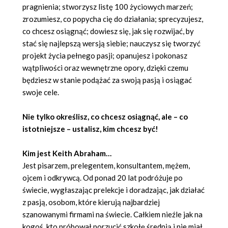
pragnienia; stworzysz listę 100 życiowych marzeń;
zrozumiesz, co popycha cię do działania; sprecyzujesz,
co chcesz osiągnąć; dowiesz się, jak się rozwijać, by
stać się najlepszą wersją siebie; nauczysz się tworzyć
projekt życia pełnego pasji; opanujesz i pokonasz
wątpliwości oraz wewnętrzne opory, dzięki czemu
będziesz w stanie podążać za swoją pasją i osiągać
swoje cele.
Nie tylko określisz, co chcesz osiągnąć, ale – co
istotniejsze – ustalisz, kim chcesz być!
Kim jest Keith Abraham…
Jest pisarzem, prelegentem, konsultantem, mężem,
ojcem i odkrywcą. Od ponad 20 lat podróżuje po
świecie, wygłaszając prelekcje i doradzając, jak działać
z pasją, osobom, które kierują najbardziej
szanowanymi firmami na świecie. Całkiem nieźle jak na
kogoś, kto próbował porzucić szkołę średnią i nie miał