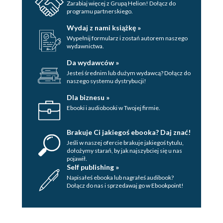
Zarabiaj więcej z Grupą Helion! Dołącz do
programu partnerskiego.
Wydaj z nami książkę »
Wypełnij formularz i zostań autorem naszego
wydawnictwa.
Da wydawców »
Jesteś średnim lub dużym wydawcą? Dołącz do
naszego systemu dystrybucji!
Dla biznesu »
Ebooki i audiobooki w Twojej firmie.
Brakuje Ci jakiegoś ebooka? Daj znać!
Jeśli w naszej ofercie brakuje jakiegoś tytulu,
dołożymy starań, by jak najszybciej się u nas
pojawił.
Self publishing »
Napisałeś ebooka lub nagrałeś audibook?
Dołącz do nas i sprzedawaj go w Ebookpoint!