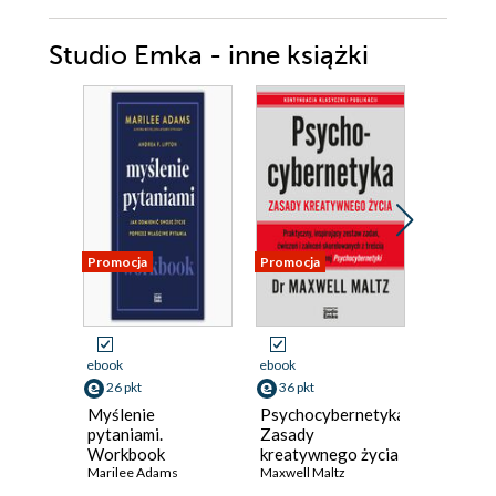
Teraz zacznij!
Dodatkowe źródła
Studio Emka - inne książki
Specjalne podziękowania
O autorze
Promocja
Promocja
Promocja
Odsłuch
audiobook
ebook
ebook
38 pkt
26 pkt
36 pkt
Psychoc
Myślenie
Psychocybernetyka.
Maxwell M
pytaniami.
Zasady
Workbook
kreatywnego życia
Marilee Adams
Maxwell Maltz