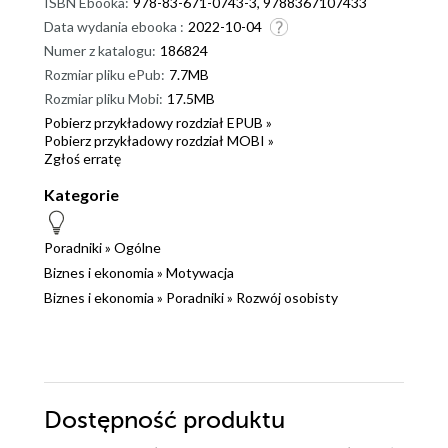
ISBN Ebooka:
978-83-671-0743-3, 9788367107433
Data wydania ebooka :
2022-10-04
Numer z katalogu:
186824
Rozmiar pliku ePub:
7.7MB
Rozmiar pliku Mobi:
17.5MB
Pobierz przykładowy rozdział EPUB »
Pobierz przykładowy rozdział MOBI »
Zgłoś erratę
Kategorie
Poradniki
»
Ogólne
Biznes i ekonomia
»
Motywacja
Biznes i ekonomia
»
Poradniki
»
Rozwój osobisty
Dostępność produktu