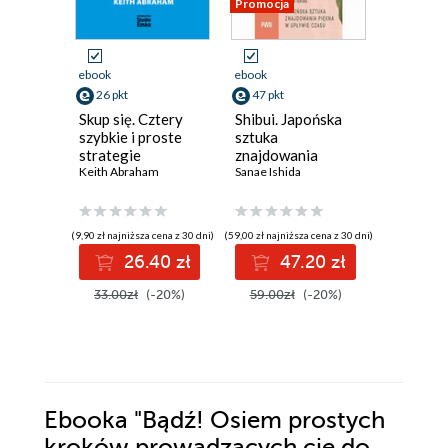
Promocja
Nowość
Promocja
ebook
ebook
ebook
ksi
26 pkt
47 pkt
32 pkt
Skup się. Cztery
Shibui. Japońska
Las na r
szybkie i proste
sztuka
Opowieś
strategie
znajdowania
terapeut
pozwalające
Keith Abraham
piękna w upływie
Sanae Ishida
przyrod
Marek Mic
uporać się z
czasu
życiu
prokrastynacją na
zawsze
(9,90 zł najniższa cena z 30 dni)
(59,00 zł najniższa cena z 30 dni)
(32,45 zł najni
26.40 zł
47.20 zł
3
33.00zł
(-20%)
59.00zł
(-20%)
64.90z
Ebooka
"Bądź! Osiem prostych
kroków prowadzących cię do