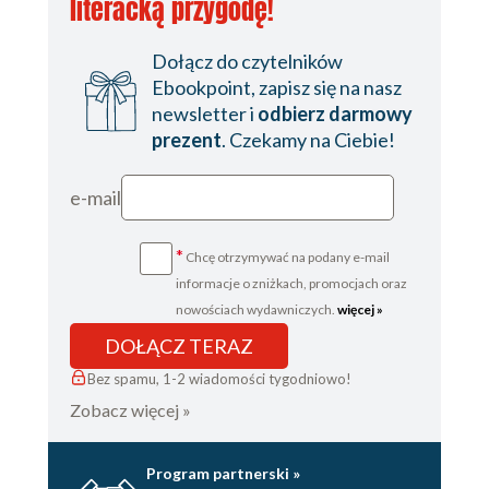
literacką przygodę!
Dołącz do czytelników
Ebookpoint, zapisz się na nasz
newsletter i
odbierz darmowy
prezent
. Czekamy na Ciebie!
e-mail
*
Chcę otrzymywać na podany e-mail
informacje o zniżkach, promocjach oraz
nowościach wydawniczych.
więcej »
DOŁĄCZ TERAZ
Bez spamu, 1-2 wiadomości tygodniowo!
Zobacz więcej »
Program partnerski »