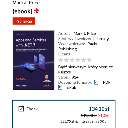
Mark J. Price
(ebook)
Promocja
Autor:
Mark J. Price
Serie wydawnicze:
Learning
Wydawnictwo:
Packt
Publishing
Ocena:
Bądź pierwszym, który oceni tę
książkę
Stron:
814
Dostępne formaty:
PDF
ePub
134,10 zł
Ebook
149,00 zł
(-10%)
111,75 zł najniższa cena z 30 dni