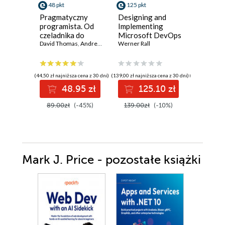
48 pkt
125 pkt
116 pkt
Pragmatyczny
Designing and
Python
programista. Od
Implementing
Microse
czeladnika do
Microsoft DevOps
with Fas
mistrza. Wydanie
David Thomas
,
Andrew Hunt
Solutions AZ 400
Werner Rall
Design
Giunio De
II
Certification
producti
Guide. Gain Azure
AI-enab
DevOps expertise,
microser
(44,50 zł najniższa cena z 30 dni)
(139,00 zł najniższa cena z 30 dni)
(129,00 zł najni
pass the AZ-400
Python
48.95 zł
125.10 zł
11
with confidence,
and boost your
89.00zł
(-45%)
139.00zł
(-10%)
129.00z
cloud career
Mark J. Price - pozostałe książki