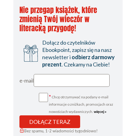
Nie przegap książek, które
20. Introducing the Survey Project Challenge
zmienią Twój wieczór w
21. Epilogue
literacką przygodę!
Dołącz do czytelników
Ebookpoint, zapisz się na nasz
newsletter i
odbierz darmowy
prezent
. Czekamy na Ciebie!
e-mail
*
Chcę otrzymywać na podany e-mail
informacje o zniżkach, promocjach oraz
nowościach wydawniczych.
więcej »
DOŁĄCZ TERAZ
Bez spamu, 1-2 wiadomości tygodniowo!