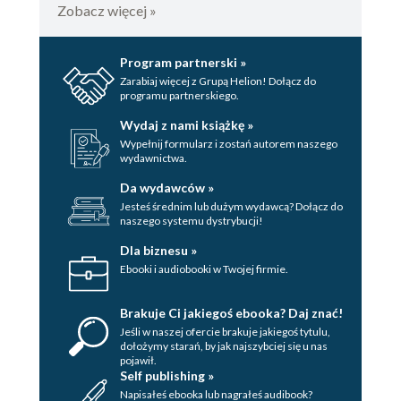
Zobacz więcej »
Program partnerski »
Zarabiaj więcej z Grupą Helion! Dołącz do
programu partnerskiego.
Wydaj z nami książkę »
Wypełnij formularz i zostań autorem naszego
wydawnictwa.
Da wydawców »
Jesteś średnim lub dużym wydawcą? Dołącz do
naszego systemu dystrybucji!
Dla biznesu »
Ebooki i audiobooki w Twojej firmie.
Brakuje Ci jakiegoś ebooka? Daj znać!
Jeśli w naszej ofercie brakuje jakiegoś tytulu,
dołożymy starań, by jak najszybciej się u nas
pojawił.
Self publishing »
Napisałeś ebooka lub nagrałeś audibook?