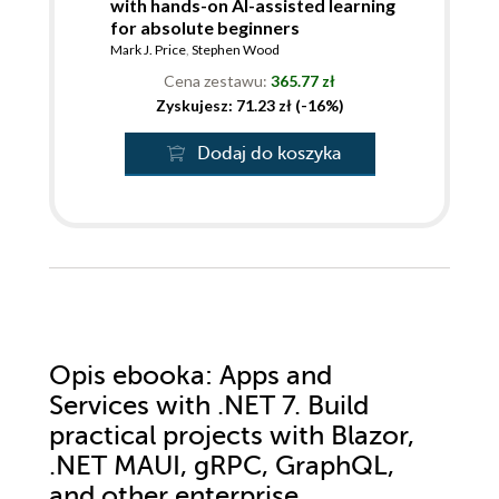
with hands-on AI-assisted learning
for absolute beginners
Mark J. Price
,
Stephen Wood
Cena zestawu:
365.77 zł
Zyskujesz: 71.23 zł (-16%)
Dodaj do koszyka
Opis
ebooka
: Apps and
Services with .NET 7. Build
practical projects with Blazor,
.NET MAUI, gRPC, GraphQL,
and other enterprise