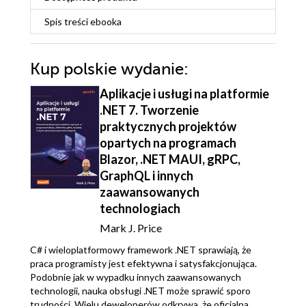
Spis treści
ebooka
Kup polskie wydanie:
Aplikacje i usługi na platformie
.NET 7. Tworzenie
praktycznych projektów
opartych na programach
Blazor, .NET MAUI, gRPC,
GraphQL i innych
zaawansowanych
technologiach
Mark J. Price
C# i wieloplatformowy framework .NET sprawiają, że
praca programisty jest efektywna i satysfakcjonująca.
Podobnie jak w wypadku innych zaawansowanych
technologii, nauka obsługi .NET może sprawić sporo
trudności. Wielu deweloperów odkrywa, że oficjalna