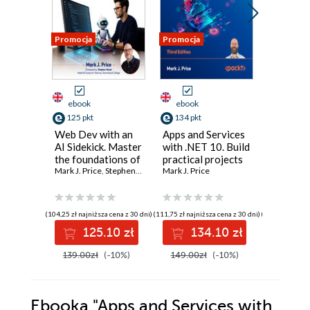
Promocja
Promocja
Promocja
ebook
ebook
ebook
125 pkt
134 pkt
134 pkt
Web Dev with an
Apps and Services
Tools and
AI Sidekick. Master
with .NET 10. Build
.NET 10.
the foundations of
practical projects
career 
web development
Mark J. Price
,
Stephen Wood
with Avalonia,
Mark J. Price
with go
Mark J. Pr
with hands-on AI-
Blazor, gRPC,
practice
assisted learning
GraphQL, and
patterns
for absolute
other enterprise
debug, a
(104,25 zł najniższa cena z 30 dni)
(111,75 zł najniższa cena z 30 dni)
(111,75 zł najni
beginners
technologies -
your sol
125.10 zł
134.10 zł
13
Third Edition
Second E
139.00zł
(-10%)
149.00zł
(-10%)
149.00z
Ebooka
"Apps and Services with