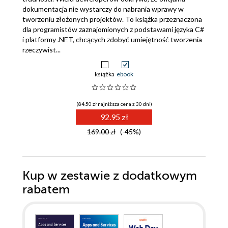
dokumentacja nie wystarczy do nabrania wprawy w
tworzeniu złożonych projektów. To książka przeznaczona
dla programistów zaznajomionych z podstawami języka C#
i platformy .NET, chcących zdobyć umiejętność tworzenia
rzeczywist...
książka
ebook
(84.50 zł najniższa cena z 30 dni)
92.95 zł
169.00 zł
(-45%)
Kup w zestawie z dodatkowym
rabatem