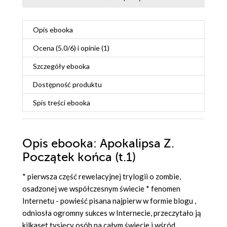
Opis
ebooka
Ocena (
5.0
/
6
) i opinie (1)
Szczegóły
ebooka
Dostępność produktu
Spis treści
ebooka
Opis
ebooka
: Apokalipsa Z.
Początek końca (t.1)
* pierwsza część rewelacyjnej trylogii o zombie,
osadzonej we współczesnym świecie * fenomen
Internetu - powieść pisana najpierw w formie blogu ,
odniosła ogromny sukces w Internecie, przeczytało ją
kilkaset tysięcy osób na całym świecie i wśród