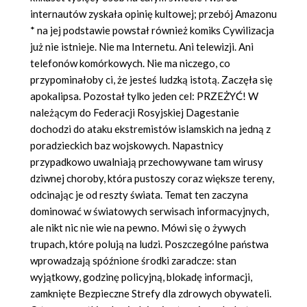
internautów zyskała opinię kultowej; przebój Amazonu
* na jej podstawie powstał również komiks Cywilizacja
już nie istnieje. Nie ma Internetu. Ani telewizji. Ani
telefonów komórkowych. Nie ma niczego, co
przypominałoby ci, że jesteś ludzką istotą. Zaczęła się
apokalipsa. Pozostał tylko jeden cel: PRZEŻYĆ! W
należącym do Federacji Rosyjskiej Dagestanie
dochodzi do ataku ekstremistów islamskich na jedną z
poradzieckich baz wojskowych. Napastnicy
przypadkowo uwalniają przechowywane tam wirusy
dziwnej choroby, która pustoszy coraz większe tereny,
odcinając je od reszty świata. Temat ten zaczyna
dominować w światowych serwisach informacyjnych,
ale nikt nic nie wie na pewno. Mówi się o żywych
trupach, które polują na ludzi. Poszczególne państwa
wprowadzają spóźnione środki zaradcze: stan
wyjątkowy, godzinę policyjną, blokadę informacji,
zamknięte Bezpieczne Strefy dla zdrowych obywateli.