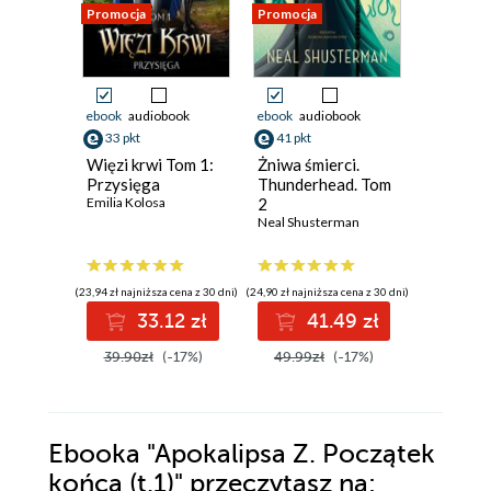
Promocja
Promocja
Promocja
ebook
audiobook
ebook
audiobook
ebook
aud
33 pkt
41 pkt
29 pkt
Więzi krwi Tom 1:
Żniwa śmierci.
Kroniki 
Przysięga
Thunderhead. Tom
Mesjasz
Emilia Kolosa
2
Frank Her
Neal Shusterman
(23,94 zł najniższa cena z 30 dni)
(24,90 zł najniższa cena z 30 dni)
(22,74 zł najni
33.12 zł
41.49 zł
2
39.90zł
(-17%)
49.99zł
(-17%)
37.89z
Ebooka
"Apokalipsa Z. Początek
końca (t.1)"
przeczytasz na: