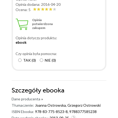
Opinia dodana: 2016-04-20
Ocena: 5
Opinia
potwierdzona
zakupem
Opinia dotyczy produktu:
ebook
Czy opinia była pomocna:
TAK
(
0
)
NIE
(
0
)
Szczegóły
ebooka
Dane producenta
»
Tłumaczenie:
Joanna Ostrowska, Grzegorz Ostrowski
ISBN Ebooka:
978-83-775-8523-8, 9788377585238
Data wydania ebooka :
2013-09-25