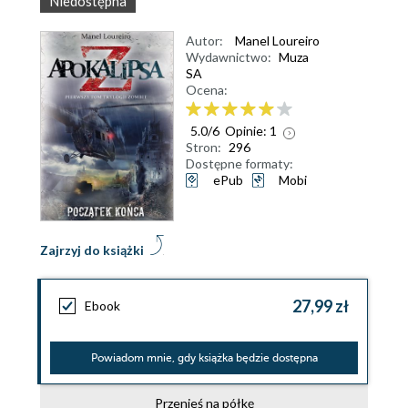
Niedostępna
Autor:
Manel Loureiro
Wydawnictwo:
Muza
SA
Ocena:
5.0
/
6
Opinie:
1
Stron:
296
Dostępne formaty:
ePub
Mobi
Zajrzyj do książki
27,99 zł
Ebook
Powiadom mnie, gdy książka będzie dostępna
Przenieś na półkę