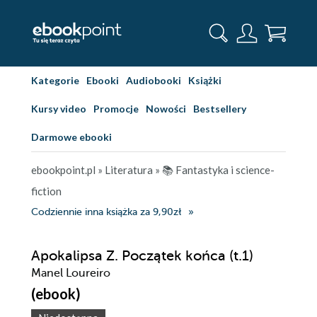
Kategorie
Ebooki
Audiobooki
Książki
Kursy video
Promocje
Nowości
Bestsellery
Darmowe ebooki
ebookpoint.pl
»
Literatura
»
📚 Fantastyka i science-
fiction
Codziennie inna książka za 9,90zł
Apokalipsa Z. Początek końca (t.1)
Manel Loureiro
(ebook)