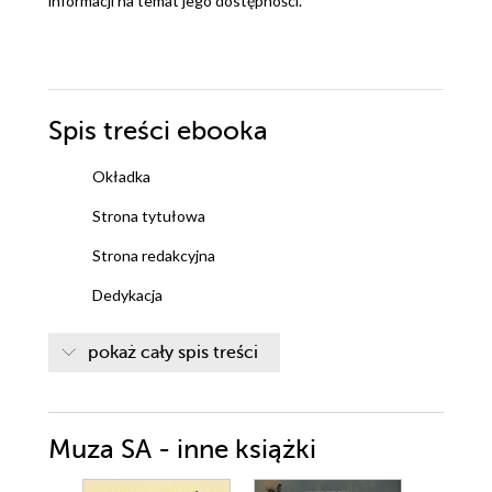
informacji na temat jego dostępności.
Spis treści
ebooka
Okładka
Strona tytułowa
Strona redakcyjna
Dedykacja
Motto
pokaż cały spis treści
Blog
Piątek, 30 grudnia. Godzina 8.40
Muza SA - inne książki
3 stycznia. Godzina 13.15 Na kacu