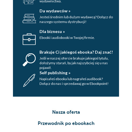
wydawnictwa.
30 stycznia. godzina 18.38 Wpis 38
Da wydawców »
Jesteś średnim lub dużym wydawcą? Dołącz do
31 stycznia. Godzina 11.49 Wpis 39
naszego systemu dystrybucji!
1 lutego. Godzina 10.58 Wpis 40
Dla biznesu »
Ebooki i audiobooki w Twojej firmie.
1 lutego. Godzina 21.00 Wpis 41
2 lutego. Godzina 19.54 Wpis 42
Brakuje Ci jakiegoś ebooka? Daj znać!
Jeśli w naszej ofercie brakuje jakiegoś tytulu,
3 lutego. Godzina 17.07 Wpis 43
dołożymy starań, by jak najszybciej się u nas
pojawił.
6 lutego. Godzina 17.57 Wpis 44
Self publishing »
Napisałeś ebooka lub nagrałeś audibook?
7 lutego. Godzina 13.12 Wpis 45
Dołącz do nas i sprzedawaj go w Ebookpoint!
7 lutego. Godzina 21.01 Wpis 46
8 lutego. Godzina 12.39 Wpis 47
Nasza oferta
9 lutego. Godzina 15.09 Wpis 48
Przewodnik po ebookach
10 lutego. Godzina 20.11 Wpis 49