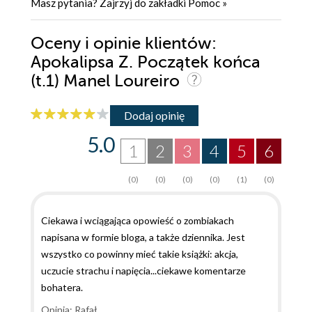
Masz pytania? Zajrzyj do zakładki
Pomoc
»
Oceny i opinie klientów:
Apokalipsa Z. Początek końca
(t.1) Manel Loureiro
Dodaj opinię
5.0
1
2
3
4
5
6
(0)
(0)
(0)
(0)
(1)
(0)
Ciekawa i wciągająca opowieść o zombiakach
napisana w formie bloga, a także dziennika. Jest
wszystko co powinny mieć takie książki: akcja,
uczucie strachu i napięcia...ciekawe komentarze
bohatera.
Opinia: Rafał