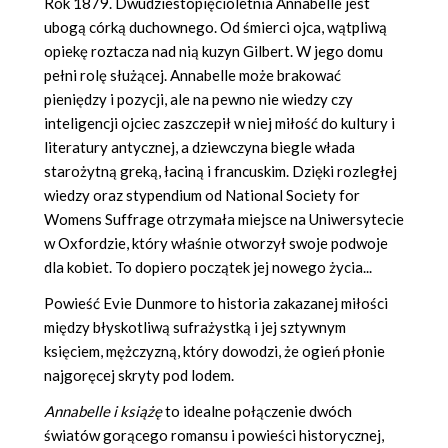
Rok 1879. Dwudziestopięcioletnia Annabelle jest
ubogą córką duchownego. Od śmierci ojca, wątpliwą
opiekę roztacza nad nią kuzyn Gilbert. W jego domu
pełni rolę służącej. Annabelle może brakować
pieniędzy i pozycji, ale na pewno nie wiedzy czy
inteligencji ojciec zaszczepił w niej miłość do kultury i
literatury antycznej, a dziewczyna biegle włada
starożytną greką, łaciną i francuskim. Dzięki rozległej
wiedzy oraz stypendium od National Society for
Womens Suffrage otrzymała miejsce na Uniwersytecie
w Oxfordzie, który właśnie otworzył swoje podwoje
dla kobiet. To dopiero początek jej nowego życia...
Powieść Evie Dunmore to historia zakazanej miłości
między błyskotliwą sufrażystką i jej sztywnym
księciem, mężczyzną, który dowodzi, że ogień płonie
najgoręcej skryty pod lodem.
Annabelle i książę
to idealne połączenie dwóch
światów gorącego romansu i powieści historycznej,