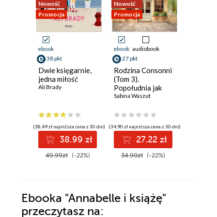
Nowość
Nowość
Nowość
Promocja
Promocja
Promocja
ebook
ebook
audiobook
ebook
aud
38 pkt
27 pkt
30 pkt
Dwie księgarnie,
Rodzina Consonni
Walc po
jedna miłość
(Tom 3).
Pani na
Ali Brady
Popołudnia jak
wrzosow
gorzka czekolada
Sabina Waszut
4.
Lucyna Ol
(38,49 zł najniższa cena z 30 dni)
(34,90 zł najniższa cena z 30 dni)
(30,80 zł najni
38.99 zł
27.22 zł
3
49.99zł
(-22%)
34.90zł
(-22%)
39.99z
Ebooka
"Annabelle i książę"
przeczytasz na: