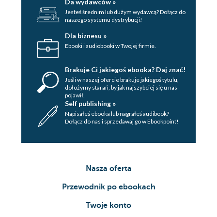
Da wydawców »
Jesteś średnim lub dużym wydawcą? Dołącz do
naszego systemu dystrybucji!
Dla biznesu »
Ebooki i audiobooki w Twojej firmie.
Brakuje Ci jakiegoś ebooka? Daj znać!
Jeśli w naszej ofercie brakuje jakiegoś tytulu,
dołożymy starań, by jak najszybciej się u nas
pojawił.
Self publishing »
Napisałeś ebooka lub nagrałeś audibook?
Dołącz do nas i sprzedawaj go w Ebookpoint!
Nasza oferta
Przewodnik po ebookach
Twoje konto