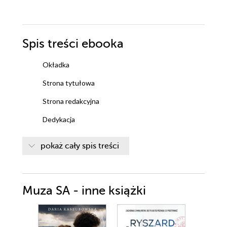
Spis treści
ebooka
Okładka
Strona tytułowa
Strona redakcyjna
Dedykacja
Spis treści
pokaż cały spis treści
Rozdział 1
Rozdział 2
Muza SA - inne książki
Rozdział 3
Rozdział 4