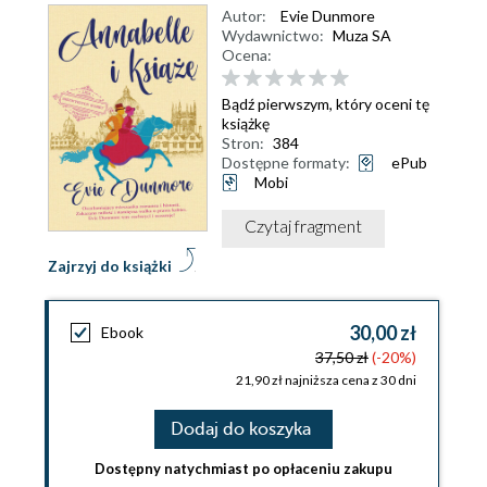
Autor:
Evie Dunmore
Wydawnictwo:
Muza SA
Ocena:
Bądź pierwszym, który oceni tę
książkę
Stron:
384
Dostępne formaty:
ePub
Mobi
Czytaj fragment
Zajrzyj do książki
30,00 zł
Ebook
37,50 zł
(-20%)
21,90 zł najniższa cena z 30 dni
Dodaj do koszyka
Dostępny natychmiast po opłaceniu zakupu