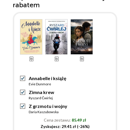
rabatem
Annabelle i książę
Evie Dunmore
Zimna krew
Ryszard Ćwirlej
Z grzmotu i wojny
Daria Kaszubowska
Cena zestawu:
85.49 zł
Zyskujesz: 29.41 zł (-26%)