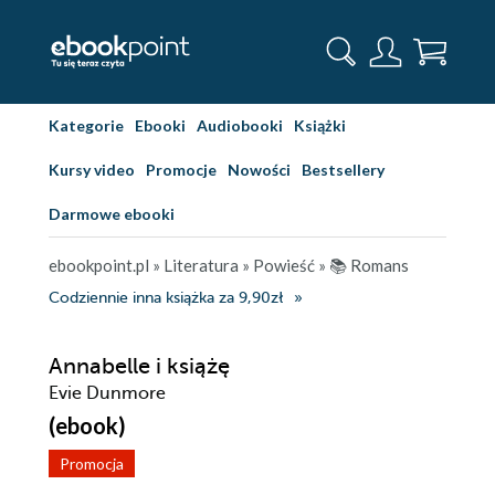
Kategorie
Ebooki
Audiobooki
Książki
Kursy video
Promocje
Nowości
Bestsellery
Darmowe ebooki
ebookpoint.pl
»
Literatura
»
Powieść
»
📚 Romans
Codziennie inna książka za 9,90zł
Annabelle i książę
Evie Dunmore
(ebook)
Promocja