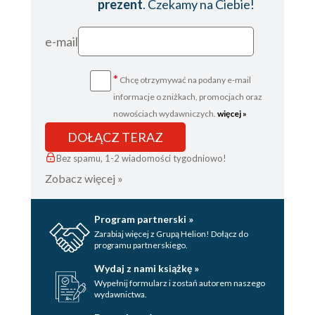
prezent
. Czekamy na Ciebie!
Rozdział 30
Rozdział 31
e-mail
Rozdział 32
*
Chcę otrzymywać na podany e-mail
Rozdział 33
informacje o zniżkach, promocjach oraz
Od Autorki
nowościach wydawniczych.
więcej »
Podziękowania
DOŁĄCZ TERAZ
Przypisy
Bez spamu, 1-2 wiadomości tygodniowo!
Zobacz więcej »
Wydawca
Program partnerski »
Zarabiaj więcej z Grupą Helion! Dołącz do
programu partnerskiego.
Wydaj z nami książkę »
Wypełnij formularz i zostań autorem naszego
wydawnictwa.