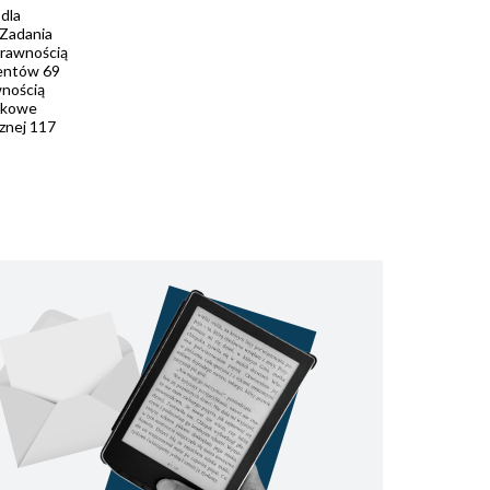
dla
 Zadania
prawnością
dentów 69
wnością
iskowe
znej 117