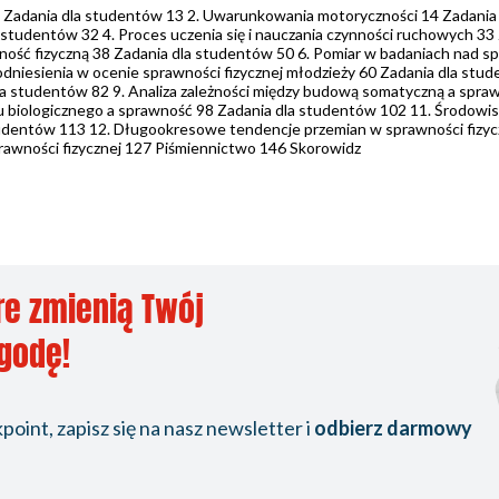
 Zadania dla studentów 13 2. Uwarunkowania motoryczności 14 Zadania 
studentów 32 4. Proces uczenia się i nauczania czynności ruchowych 33
ność fizyczną 38 Zadania dla studentów 50 6. Pomiar w badaniach nad s
 odniesienia w ocenie sprawności fizycznej młodzieży 60 Zadania dla stu
la studentów 82 9. Analiza zależności między budową somatyczną a spra
u biologicznego a sprawność 98 Zadania dla studentów 102 11. Środow
tudentów 113 12. Długookresowe tendencje przemian w sprawności fizyc
rawności fizycznej 127 Piśmiennictwo 146 Skorowidz
re zmienią Twój
ygodę!
oint, zapisz się na nasz newsletter i
odbierz darmowy