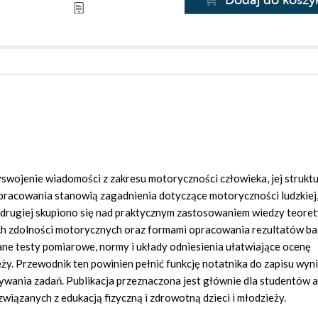
Dodaj do koszy
a
swojenie wiadomości z zakresu motoryczności człowieka, jej struktu
pracowania stanowią zagadnienia dotyczące motoryczności ludzkiej, 
 drugiej skupiono się nad praktycznym zastosowaniem wiedzy teoret
h zdolności motorycznych oraz formami opracowania rezultatów b
ne testy pomiarowe, normy i układy odniesienia ułatwiające ocenę
ży. Przewodnik ten powinien pełnić funkcję notatnika do zapisu wyn
wania zadań. Publikacja przeznaczona jest głównie dla studentów 
ązanych z edukacją fizyczną i zdrowotną dzieci i młodzieży.