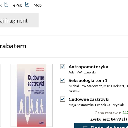
y:
ePub
Mobi
aj fragment
 rabatem
Antropomotoryka
Adam Wilczewski
Seksuologia tom 1
Michał Lew-Starowicz
,
Maria Beisert
,
B
Grabski
Cudowne zastrzyki
Maja Sosnowska
,
Leszek Czupryniak
Cena zestawu:
247
Zyskujesz: 84.99 zł 