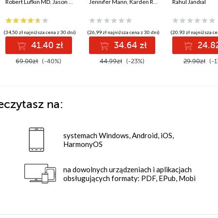
zadbać o zdrowie i
Robert Lufkin MD
,
Jason Fung
i uwolnij umysł
Jennifer Mann
,
Karden Rabin
Rahul Jandial
żyć długo
(34,50 zł najniższa cena z 30 dni)
(26,99 zł najniższa cena z 30 dni)
(20,93 zł najniższa ce
41.40 zł
34.64 zł
24.82
69.00zł
(-40%)
44.99zł
(-23%)
29.90zł
(-1
eczytasz na:
systemach Windows, Android, iOS,
HarmonyOS
na dowolnych urządzeniach i aplikacjach
obsługujących formaty: PDF, EPub, Mobi