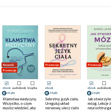
Nowość
Promocja
Promocja
Promocja
ebook
audiobook
książka
ebook
ebook
audiobook
41 pkt
34 pkt
24 pkt
Kłamstwa medycyny.
Sekretny język ciała.
Jak otworzył
Wszystko, o czym
Ureguluj układ
mózg. Lekcje ż
musisz wiedzieć, aby
nerwowy, ulecz ciało
neurochirurg