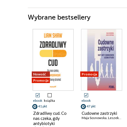
Wybrane bestsellery
Nowość
Promocja
Promocja
ebook
książka
ebook
41 pkt
47 pkt
Zdradliwy cud. Co
Cudowne zastrzyki
nas czeka, gdy
Maja Sosnowska
,
Leszek Czupryniak
antybiotyki