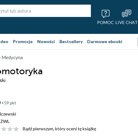
POMOC
LIVE CHAT
ideo
Promocje
Nowości
Bestsellery
Darmowe ebooki
 Medycyna
omotoryka
ski
+59 pkt
lczewski
PZWL
Bądź pierwszym, który oceni tę książkę