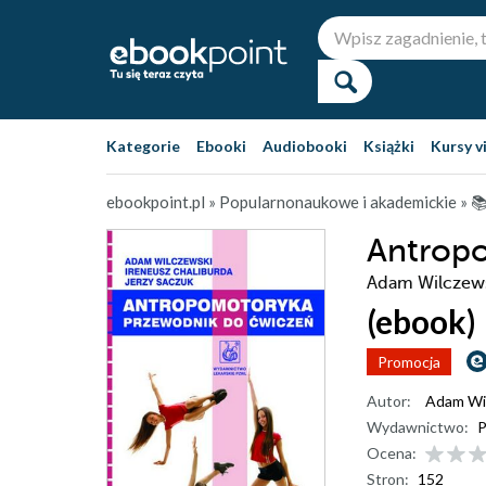
Kategorie
Ebooki
Audiobooki
Książki
Kursy v
ebookpoint.pl
»
Popularnonaukowe i akademickie
»

Antrop
Adam Wilczew
(ebook)
Promocja
Autor:
Adam Wi
Wydawnictwo:
Ocena:
Stron:
152