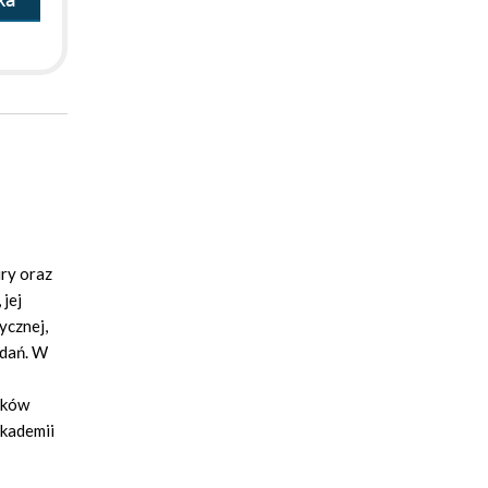
ka
ry oraz
jej
ycznej,
adań. W
ików
akademii