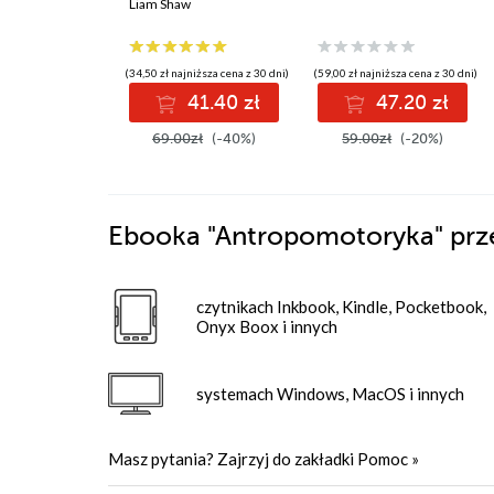
przestaną działać
Liam Shaw
(34,50 zł najniższa cena z 30 dni)
(59,00 zł najniższa cena z 30 dni)
41.40 zł
47.20 zł
69.00zł
(-40%)
59.00zł
(-20%)
Ebooka
"Antropomotoryka"
prz
czytnikach Inkbook, Kindle, Pocketbook,
Onyx Boox i innych
systemach Windows, MacOS i innych
Masz pytania? Zajrzyj do zakładki
Pomoc
»