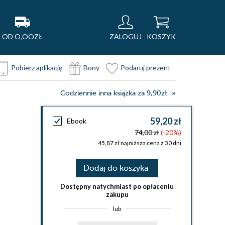
OD O,OOZŁ
ZALOGUJ
KOSZYK
Pobierz aplikację
Bony
Podaruj prezent
Codziennie inna książka za 9,90zł
59,20 zł
Ebook
74,00 zł
(-20%)
45,87 zł najniższa cena z 30 dni
Dodaj do koszyka
Dostępny natychmiast po opłaceniu
zakupu
lub