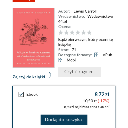
Autor:
Lewis Carroll
Wydawnictwo:
Wydawnictwo
44.pl
Ocena:
Bądź pierwszym, który oceni tę
książkę
Stron:
71
Dostępne formaty:
ePub
Mobi
Czytaj fragment
Zajrzyj do książki
8,72 zł
Ebook
10,50 zł
(-17%)
8,93 zł najniższa cena z 30 dni
Dodaj do koszyka