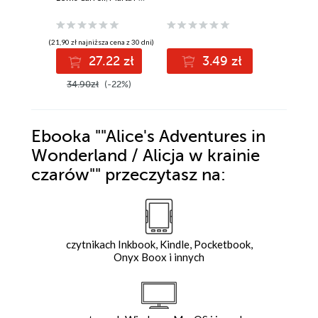
angielskiego
(21,90 zł najniższa cena z 30 dni)
(9,49 zł najniż
27.22 zł
3.49 zł
9
34.90zł
(-22%)
12.99z
Ebooka
""Alice's Adventures in
Wonderland / Alicja w krainie
czarów""
przeczytasz na:
czytnikach Inkbook, Kindle, Pocketbook,
Onyx Boox i innych