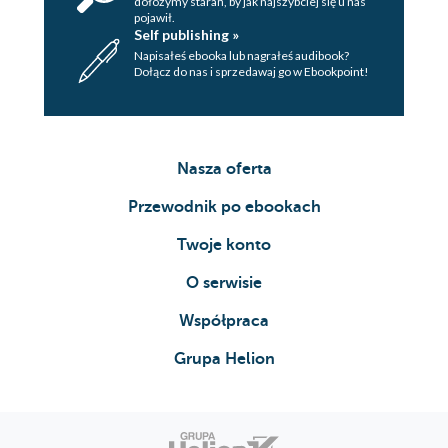
dołożymy starań, by jak najszybciej się u nas
pojawił.
Self publishing »
Napisałeś ebooka lub nagrałeś audibook?
Dołącz do nas i sprzedawaj go w Ebookpoint!
Nasza oferta
Przewodnik po ebookach
Twoje konto
O serwisie
Współpraca
Grupa Helion