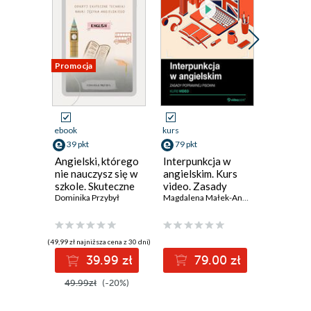
Promocja
ebook
kurs
ebook
39 pkt
79 pkt
19 pkt
Angielski, którego
Interpunkcja w
Wielki s
nie nauczysz się w
angielskim. Kurs
angielsk
szkole. Skuteczne
video. Zasady
zastępuj
techniki nauki
Dominika Przybył
poprawnej pisowni
Magdalena Małek-Andrzejowska
wbudow
Dariusz Je
,
Anna
języka
Kindle
angielskiego
(49,99 zł najniższa cena z 30 dni)
39.99 zł
79.00 zł
1
49.99zł
(-20%)