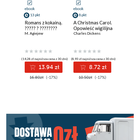
ebook
ebook
ebook
13 pkt
8 pkt
4 pkt
Romans z kokainą.
A Christmas Carol.
The Blac
????? ? ????????
Opowieść wigilijna
Czarny 
M. Agiejew
Charles Dickens
Edgar Alla
(14,28 zł najniższa cena z 30 dni)
(8,93 zł najniższa cena z 30 dni)
(4,46 zł najniż
13.94 zł
8.72 zł
4
16.80zł
(-17%)
10.50zł
(-17%)
5.25zł