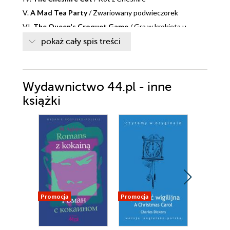
V.
A Mad Tea Party
/ Zwariowany podwieczorek
VI.
The Queen's Croquet Game
/ Gra w krokieta u
królowej
pokaż cały spis treści
VII.
Who Stole the Tarts?
/ Kto ukradł ciastka?
Wydawnictwo 44.pl - inne
książki
Promocja
Promocja
Promocja