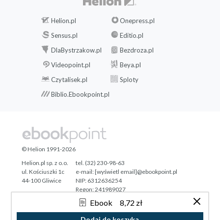
Helion.pl
Onepress.pl
Sensus.pl
Editio.pl
DlaBystrzakow.pl
Bezdroza.pl
Videopoint.pl
Beya.pl
Czytalisek.pl
Sploty
Biblio.Ebookpoint.pl
© Helion 1991-2026
Helion.pl sp. z o.o.
tel. (32) 230-98-63
ul. Kościuszki 1c
e-mail:
[wyświetl email]@ebookpoint.pl
44-100 Gliwice
NIP: 6312636254
Regon: 241989027
Ebook
8,72 zł
Designed with ♥ by
Tonik.pl
Dodaj do koszyka