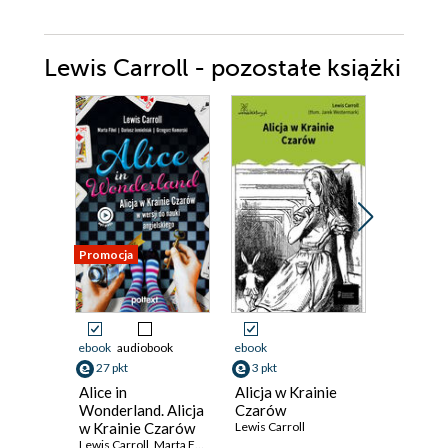
Lewis Carroll - pozostałe książki
Promocja
Promocja
ebook
audiobook
ebook
ebook
aud
27 pkt
3 pkt
9 pkt
Alice in
Alicja w Krainie
Alicja w
Wonderland. Alicja
Czarów
Czarów
w Krainie Czarów
Lewis Carroll
Lewis Carr
w wersji do nauki
Lewis Carroll
,
Marta Fihel
,
Dariusz Jemielniak
,
Grzegorz Komerski