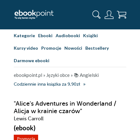
Kategorie
Ebooki
Audiobooki
Książki
Kursy video
Promocje
Nowości
Bestsellery
Darmowe ebooki
ebookpoint.pl
»
Języki obce
»
📚 Angielski
Codziennie inna książka za 9,90zł
"Alice's Adventures in Wonderland /
Alicja w krainie czarów"
Lewis Carroll
(ebook)
Promocja