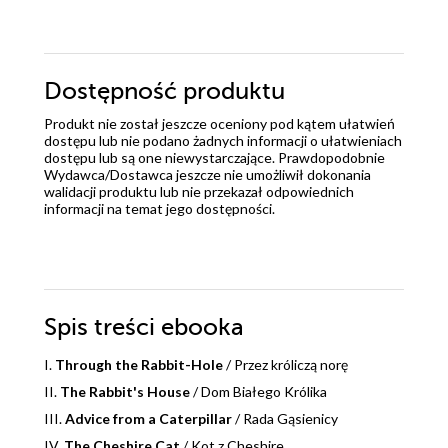
Dostępność produktu
Produkt nie został jeszcze oceniony pod kątem ułatwień
dostępu lub nie podano żadnych informacji o ułatwieniach
dostępu lub są one niewystarczające. Prawdopodobnie
Wydawca/Dostawca jeszcze nie umożliwił dokonania
walidacji produktu lub nie przekazał odpowiednich
informacji na temat jego dostępności.
Spis treści
ebooka
I.
Through the Rabbit-Hole
/ Przez króliczą norę
II.
The Rabbit's House
/ Dom Białego Królika
III.
Advice from a Caterpillar
/ Rada Gąsienicy
IV.
The Cheshire Cat
/ Kot z Cheshire