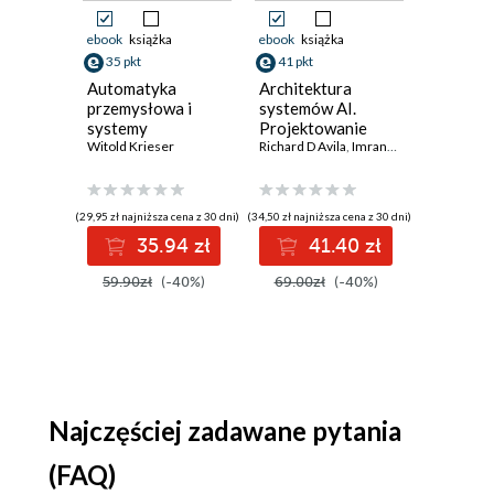
(scheduler)
ebook
książka
ebook
książka
ebook
ksi
catchup i indywidualny start/end
35 pkt
41 pkt
35 pkt
Historia wykonań
Automatyka
Architektura
Bill Gate
przemysłowa i
systemów AI.
Władza. 
Rozdział 2. Połączenia, HTTP, sensory
systemy
Projektowanie
O wpływ
sterowania w
Witold Krieser
Połączenia
skalowalnego i
Richard D Avila
,
Imran Ahmad
biznesie 
Anupreeta
pigułce
niezawodnego
niejawn
Operator i sensor HTTP
oprogramowania
(29,95 zł najniższa cena z 30 dni)
(34,50 zł najniższa cena z 30 dni)
(29,95 zł najni
FileSensor
35.94 zł
41.40 zł
3
BashSensor
59.90zł
(-40%)
69.00zł
(-40%)
59.90z
PythonSensor
Sterowanie zadaniami
Operatory sterujące
Rozdział 3. Reguły wykonywania zadania
Najczęściej zadawane pytania
all_success
(FAQ)