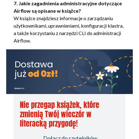
ShortCircuitOperator
7. Jakie zagadnienia administracyjne dotyczące
Airflow są opisane w książce?
Rozdział 7. Dataset i backfill
W książce znajdziesz informacje o zarządzaniu
Dataset jako harmonogram
użytkownikami, uprawnieniami, konfiguracji klastra,
Backfill
a także korzystaniu z narzędzi CLI do administracji
Airflow.
Rozdział 8. Bezpieczeństwo i administracja
fernet key
Rotacja kluczy
Użytkownicy i uprawnienia
Rozdział 9. Przykłady rozszerzeń (providers)
Docker
SFTP
Nie przegap książek, które
MongoDB
zmienią Twój wieczór w
literacką przygodę!
Rozdział 10. Symulacja środowiska HA
Uruchomienie klastra
Dołącz do czytelników