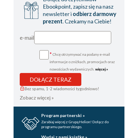
Pool i kolejka
Ebookpoint, zapisz się na nasz
Rozdział 11. Airflow CLI
newsletter i
odbierz darmowy
prezent
. Czekamy na Ciebie!
airflow db
airflow dags
e-mail
airflow tasks
*
Chcę otrzymywać na podany e-mail
airflow users
informacje o zniżkach, promocjach oraz
airflow roles
nowościach wydawniczych.
więcej »
airflow variables
DOŁĄCZ TERAZ
airflow connections
Bez spamu, 1-2 wiadomości tygodniowo!
Zobacz więcej »
airflow info/version/fernet
Program partnerski »
Zarabiaj więcej z Grupą Helion! Dołącz do
programu partnerskiego.
Wydaj z nami książkę »