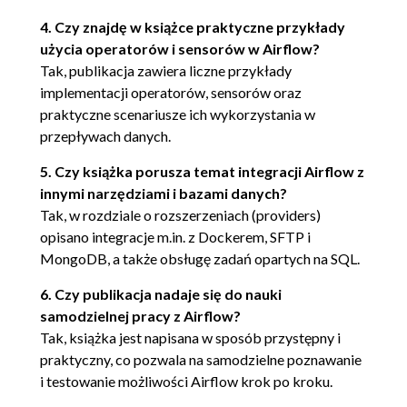
DAG Config oraz obiekt Param
4. Czy znajdę w książce praktyczne przykłady
Opcja do modyfikacji daty logicznej
użycia operatorów i sensorów w Airflow?
Rozdział 5. Zadania oparte na SQL-u
Tak, publikacja zawiera liczne przykłady
Instalacja rozszerzeń
implementacji operatorów, sensorów oraz
praktyczne scenariusze ich wykorzystania w
SQLExecuteQueryOperator
przepływach danych.
SQLColumnCheckOperator/SQLTableCheckOperator
5. Czy książka porusza temat integracji Airflow z
SQLCheckOperator/SQLValueCheckOperator
innymi narzędziami i bazami danych?
Tak, w rozdziale o rozszerzeniach (providers)
SQLIntervalCheckOperator/SQLThresholdCheckOperato
opisano integracje m.in. z Dockerem, SFTP i
BranchSQLOperator
MongoDB, a także obsługę zadań opartych na SQL.
SQLSensor
6. Czy publikacja nadaje się do nauki
samodzielnej pracy z Airflow?
Rozdział 6. Hooki i pozostałe operatory
Tak, książka jest napisana w sposób przystępny i
Hooki
praktyczny, co pozwala na samodzielne poznawanie
TriggerDagRunOperator
i testowanie możliwości Airflow krok po kroku.