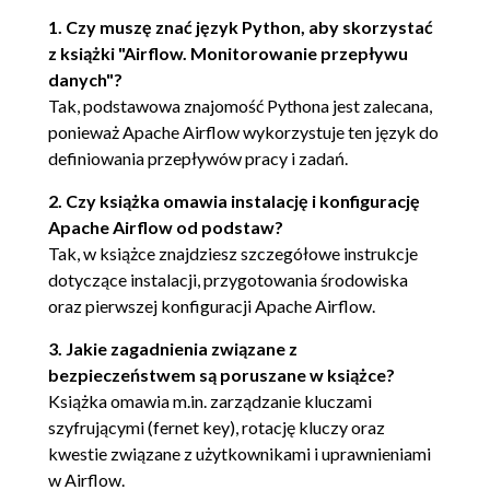
all_failed
1. Czy muszę znać język Python, aby skorzystać
all_done
z książki "Airflow. Monitorowanie przepływu
danych"?
one_failed
Tak, podstawowa znajomość Pythona jest zalecana,
one_success
ponieważ Apache Airflow wykorzystuje ten język do
definiowania przepływów pracy i zadań.
none_failed
none_skipped
2. Czy książka omawia instalację i konfigurację
Apache Airflow od podstaw?
none_failed_min_one_success
Tak, w książce znajdziesz szczegółowe instrukcje
Przykładowa implementacja
dotyczące instalacji, przygotowania środowiska
oraz pierwszej konfiguracji Apache Airflow.
Rozdział 4. Przekazywanie informacji
Szablon Jinja
3. Jakie zagadnienia związane z
bezpieczeństwem są poruszane w książce?
XCom
Książka omawia m.in. zarządzanie kluczami
Historia XCom
szyfrującymi (fernet key), rotację kluczy oraz
kwestie związane z użytkownikami i uprawnieniami
Variable
w Airflow.