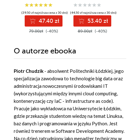
wnioski i opanuj
modelowaniu
zaawansowany
probabilistycznym.
(39,50 zł najniższa cena z 30 dni)
(44,50 zł najniższa cena z 30 dni)
(44,50 zł najni
SQL na potrzeby
Wydanie III
47.40 zł
53.40 zł
5
praktycznych
zastosowań.
79.00zł
(-40%)
89.00zł
(-40%)
89.00z
Wydanie IV
O autorze
ebooka
Piotr Chudzik
- absolwent Politechniki Łódzkiej, jego
specjalizacja zawodowa to technologie big data oraz
administracja nowoczesnymi środowiskami IT
(wykorzystującymi między innymi cloud computing,
konteneryzację czy IaC - infrastructure as code).
Pracuje jako wykładowca na Uniwersytecie Łódzkim,
gdzie przekazuje studentom wiedzę na temat Linuksa,
baz danych i programowania w języku Python. Jest
również trenerem w Software Development Academy.
Na co dzień zatrudniony jako menadżer techniczny w