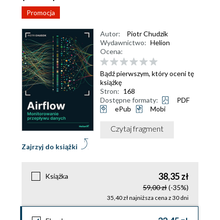
Promocja
Autor:
Piotr Chudzik
Wydawnictwo:
Helion
Ocena:
Bądź pierwszym, który oceni tę
książkę
Stron:
168
Dostępne formaty:
PDF
ePub
Mobi
Czytaj fragment
Zajrzyj do książki
38,35 zł
Książka
59,00 zł
(-35%)
35,40 zł najniższa cena z 30 dni