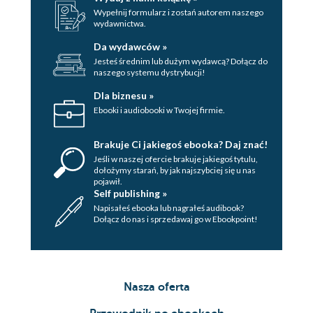
Wypełnij formularz i zostań autorem naszego
wydawnictwa.
Da wydawców »
Jesteś średnim lub dużym wydawcą? Dołącz do
naszego systemu dystrybucji!
Dla biznesu »
Ebooki i audiobooki w Twojej firmie.
Brakuje Ci jakiegoś ebooka? Daj znać!
Jeśli w naszej ofercie brakuje jakiegoś tytulu,
dołożymy starań, by jak najszybciej się u nas
pojawił.
Self publishing »
Napisałeś ebooka lub nagrałeś audibook?
Dołącz do nas i sprzedawaj go w Ebookpoint!
Nasza oferta