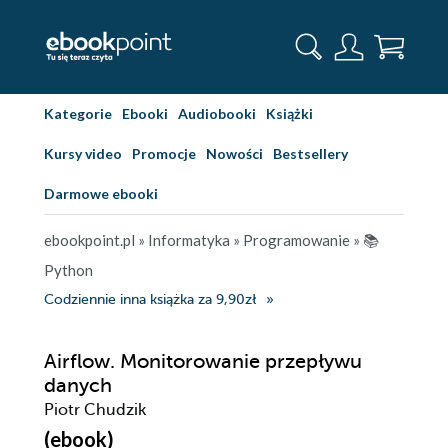
Kategorie
Ebooki
Audiobooki
Książki
Kursy video
Promocje
Nowości
Bestsellery
Darmowe ebooki
ebookpoint.pl
»
Informatyka
»
Programowanie
»
📚
Python
Codziennie inna książka za 9,90zł
Airflow. Monitorowanie przepływu
danych
Piotr Chudzik
(ebook)