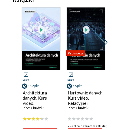
Promocja
Promocja
kurs
kurs
kurs
139 pkt
46 pkt
46 pkt
Architektura
Hurtownie danych.
Airflow.
danych. Kurs
Kurs video.
video.
video.
Relacyjne i
Zaawan
Zarządzanie,
Piotr Chudzik
nierelacyjne
Piotr Chudzik
operato
Piotr Chud
przechowywanie i
systemy danych w
przetwa
przetwarzanie
analityce
danych
danych
(89,25 zł najniższa cena z 30 dni)
(126,75 zł najni