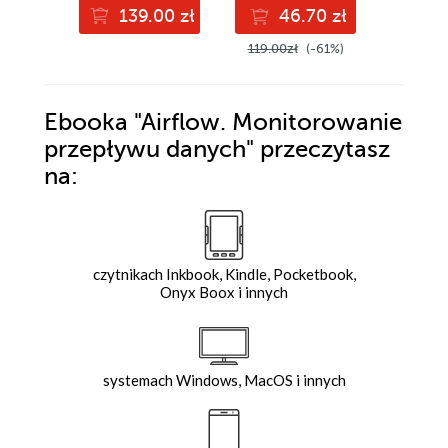
139.00 zł
46.70 zł
4
119.00zł
(-61%)
169.00z
Ebooka
"Airflow. Monitorowanie
przepływu danych"
przeczytasz
na:
czytnikach Inkbook, Kindle, Pocketbook,
Onyx Boox i innych
systemach Windows, MacOS i innych