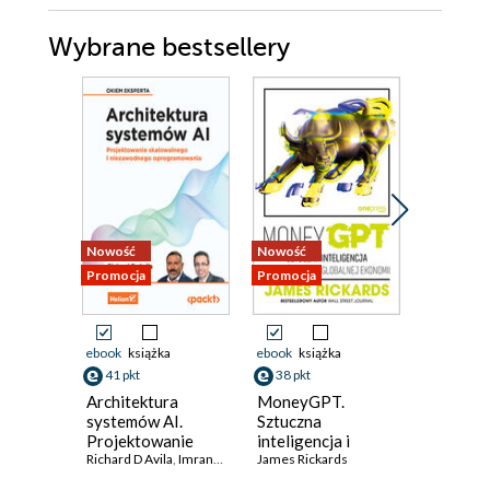
Wybrane bestsellery
Nowość
Nowość
Promocja
Promocja
Promocja
ebook
książka
ebook
książka
ebook
41 pkt
38 pkt
41 pkt
Architektura
MoneyGPT.
Jak zbu
systemów AI.
Sztuczna
własneg
Projektowanie
inteligencja i
asysten
skalowalnego i
Richard D Avila
,
Imran Ahmad
zagrożenie dla
James Rickards
krok po 
niezawodnego
globalnej ekonomii