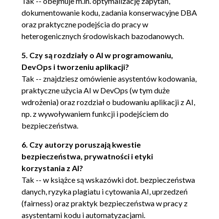
Tak -- obejmuje m.in. optymalizację zapytań,
3.2.2. Limity tokenów a
dokumentowanie kodu, zadania konserwacyjne DBA
interakcje z AI
oraz praktyczne podejścia do pracy w
3.3. Kiedy dobre boty zawodzą
heterogenicznych środowiskach bazodanowych.
3.4. Konta darmowe i płatne
5. Czy są rozdziały o AI w programowaniu,
3.4.1. Dlaczego warto płacić
DevOps i tworzeniu aplikacji?
za chatbota, skoro można
Tak -- znajdziesz omówienie asystentów kodowania,
korzystać z darmowego?
praktyczne użycia AI w DevOps (w tym duże
3.4.2. Który wybrać?
wdrożenia) oraz rozdział o budowaniu aplikacji z AI,
3.4.3. Nauka i
np. z wywoływaniem funkcji i podejściem do
eksperymentowanie
bezpieczeństwa.
3.5. Prompty użyte w tym rozdziale
Podsumowanie
6. Czy autorzy poruszają kwestie
4. Inżynieria promptów i formułowanie problemów
bezpieczeństwa, prywatności i etyki
4.1. Inżynieria promptów
korzystania z AI?
4.2. Spektrum tworzenia promptów dla
Tak -- w książce są wskazówki dot. bezpieczeństwa
AI
danych, ryzyka plagiatu i cytowania AI, uprzedzeń
4.2.1. Tworzenie promptów
(fairness) oraz praktyk bezpieczeństwa w pracy z
techniką zero-shot
asystentami kodu i automatyzacjami.