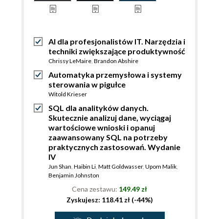
AI dla profesjonalistów IT. Narzędzia i
techniki zwiększające produktywność
Chrissy LeMaire
,
Brandon Abshire
Automatyka przemysłowa i systemy
sterowania w pigułce
Witold Krieser
SQL dla analityków danych.
Skutecznie analizuj dane, wyciągaj
wartościowe wnioski i opanuj
zaawansowany SQL na potrzeby
praktycznych zastosowań. Wydanie
IV
Jun Shan
,
Haibin Li
,
Matt Goldwasser
,
Upom Malik
,
Benjamin Johnston
Cena zestawu:
149.49 zł
Zyskujesz: 118.41 zł (-44%)