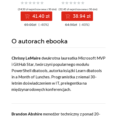
oprogramowania
(34,50 zł najniższa cena z 30 dni)
(32,45 zł najniższa cena z 30 dni)
(41,27 zł najni
41.40 zł
38.94 zł
4
69.00zł
(-40%)
64.90zł
(-40%)
59.00z
O autorach
ebooka
Chrissy LeMaire
dwukrotna laureatka Microsoft MVP
i GitHub Star, twórczyni popularnego modułu
PowerShell dbatools, autorka książki Learn dbatools
in a Month of Lunches. Programistka z niemal 30-
letnim doświadczeniem w IT, prelegentka na
międzynarodowych konferencjach.
Brandon Abshire
menedżer techniczny z ponad 20-