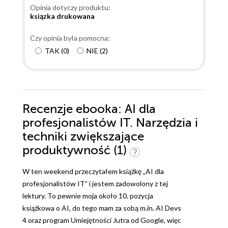
Opinia dotyczy produktu:
ksiązka drukowana
Czy opinia była pomocna:
TAK
(
0
)
NIE
(
2
)
Recenzje
ebooka
: AI dla
profesjonalistów IT. Narzędzia i
techniki zwiększające
produktywność (1)
W ten weekend przeczytałem książkę „AI dla
profesjonalistów IT” i jestem zadowolony z tej
lektury. To pewnie moja około 10. pozycja
książkowa o AI, do tego mam za sobą m.in. AI Devs
4 oraz program Umiejętności Jutra od Google, więc