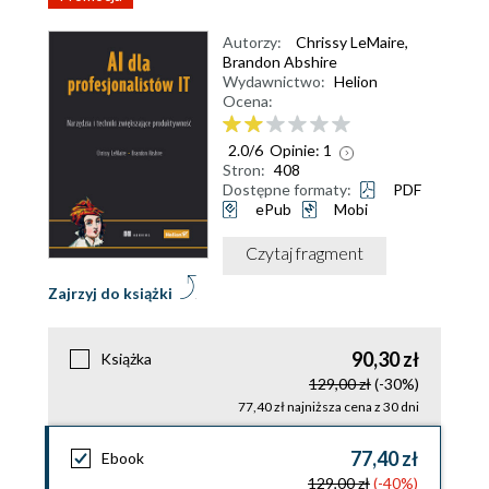
Autorzy:
Chrissy LeMaire
,
Brandon Abshire
Wydawnictwo:
Helion
Ocena:
2.0
/
6
Opinie:
1
Stron:
408
Dostępne formaty:
PDF
ePub
Mobi
Czytaj fragment
Zajrzyj do książki
90,30 zł
Książka
129,00 zł
(-30%)
77,40 zł najniższa cena z 30 dni
77,40 zł
Ebook
129,00 zł
(-40%)