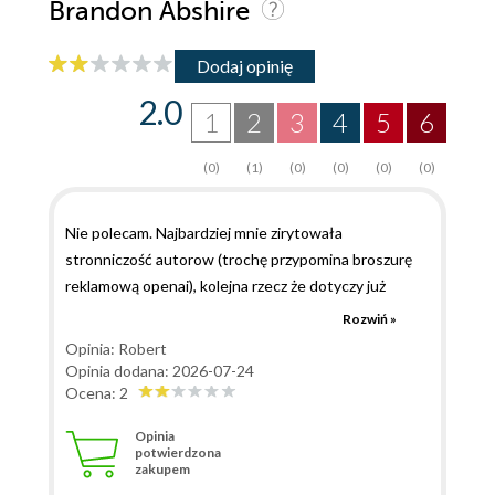
Brandon Abshire
Dodaj opinię
2.0
1
2
3
4
5
6
(0)
(1)
(0)
(0)
(0)
(0)
Nie polecam. Najbardziej mnie zirytowała
stronniczość autorow (trochę przypomina broszurę
reklamową openai), kolejna rzecz że dotyczy już
przestarzałych modeli i podejścia w ai (tu w zasadzie z
Rozwiń »
miesiąca na miesiąc się coś zmienia). Na koniec to
Opinia: Robert
raczej opis dla ludzi początkujących, nie mających nic
Opinia dodana: 2026-07-24
wspolnego z ai niż profesjonalistow.
Ocena: 2
Opinia
potwierdzona
zakupem