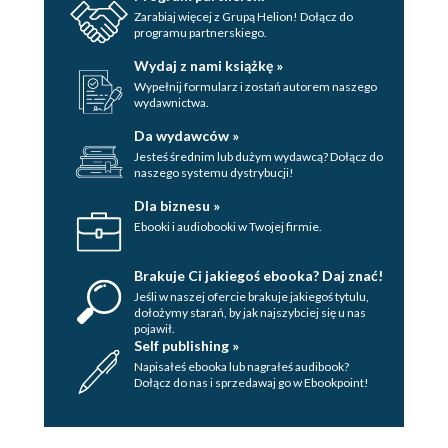
5.1. Inżynieria promptów w praktyce
Zarabiaj więcej z Grupą Helion! Dołącz do
programu partnerskiego.
5.1.1. Podstawowy prompt
5.1.2. Prompty rekurencyjne
Wydaj z nami książkę »
Wypełnij formularz i zostań autorem naszego
5.1.3. Tworzenie szablonu
wydawnictwa.
5.1.4. Ostateczny wynik
Da wydawców »
5.2. Formułowanie problemu w praktyce
Jesteś średnim lub dużym wydawcą? Dołącz do
Podsumowanie
naszego systemu dystrybucji!
6. Praca z dokumentami
Dla biznesu »
6.1. Najlepsze praktyki obsługi
Ebooki i audiobooki w Twojej firmie.
dokumentów z wykorzystaniem
sztucznej inteligencji
Brakuje Ci jakiegoś ebooka? Daj znać!
6.1.1. Metody wyodrębniania
Jeśli w naszej ofercie brakuje jakiegoś tytulu,
dołożymy starań, by jak najszybciej się u nas
tekstu
pojawił.
6.1.2. Strukturyzowanie i
Self publishing »
doskonalenie wyników
Napisałeś ebooka lub nagrałeś audibook?
Dołącz do nas i sprzedawaj go w Ebookpoint!
6.2. Zasady etyki w przetwarzaniu
dokumentów przez sztuczną
inteligencję