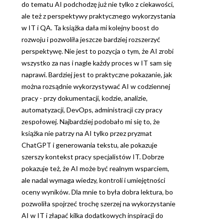
do tematu AI podchodzę już nie tylko z ciekawości,
ale też z perspektywy praktycznego wykorzystania
w IT i QA. Ta książka dała mi kolejny boost do
rozwoju i pozwoliła jeszcze bardziej rozszerzyć
perspektywę. Nie jest to pozycja o tym, że AI zrobi
wszystko za nas i nagle każdy proces w IT sam się
naprawi. Bardziej jest to praktyczne pokazanie, jak
można rozsądnie wykorzystywać AI w codziennej
pracy - przy dokumentacji, kodzie, analizie,
automatyzacji, DevOps, administracji czy pracy
zespołowej. Najbardziej podobało mi się to, że
książka nie patrzy na AI tylko przez pryzmat
ChatGPT i generowania tekstu, ale pokazuje
szerszy kontekst pracy specjalistów IT. Dobrze
pokazuje też, że AI może być realnym wsparciem,
ale nadal wymaga wiedzy, kontroli i umiejętności
oceny wyników. Dla mnie to była dobra lektura, bo
pozwoliła spojrzeć trochę szerzej na wykorzystanie
AI w IT i złapać kilka dodatkowych inspiracji do