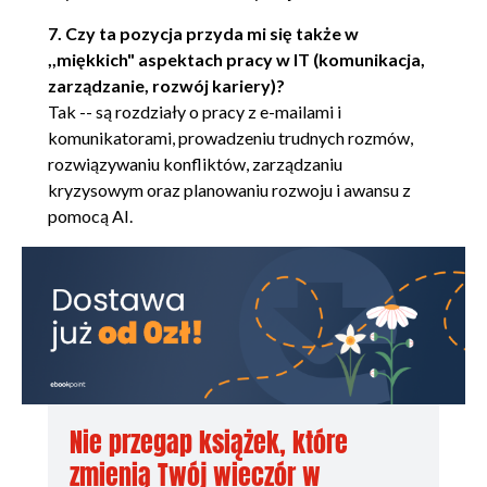
4.2.2. Tworzenie promptów
7. Czy ta pozycja przyda mi się także w
techniką single-shot
,,miękkich" aspektach pracy w IT (komunikacja,
4.2.3. Tworzenie promptów
zarządzanie, rozwój kariery)?
techniką few-shot
Tak -- są rozdziały o pracy z e-mailami i
4.2.4. Tworzenie promptów
komunikatorami, prowadzeniu trudnych rozmów,
techniką many-shot
rozwiązywaniu konfliktów, zarządzaniu
4.2.5. Przyszłość inżynierii
kryzysowym oraz planowaniu rozwoju i awansu z
promptów
pomocą AI.
4.3. Mechanika dobrego promptu
4.3.1. Kluczowe zasady
konstruowania promptów
4.4. Wprowadzenie do tworzenia
promptów przeznaczonych do
określonych zadań w IT
4.4.1. Laboratorium
niezwykłych promptów
4.5. Techniki zaawansowane
Nie przegap książek, które
4.5.1. Prompty rekurencyjne
zmienią Twój wieczór w
4.5.2. Wstrzykiwanie