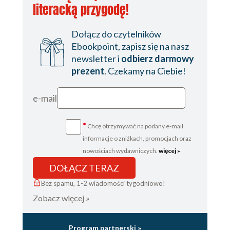
literacką przygodę!
kontekstu
4.5.3. Wyraźne ograniczenia
Dołącz do czytelników
4.5.4. Łańcuch promptów
Ebookpoint, zapisz się na nasz
4.5.5. Dyrektywy dotyczące
newsletter i
odbierz darmowy
tonu
prezent
. Czekamy na Ciebie!
4.5.6. Szablony odpowiedzi
4.6. Dobre praktyki i częste błędy
e-mail
4.6.1. Ucz się na dobrych
przykładach
4.6.2. Pułapki, których warto
*
Chcę otrzymywać na podany e-mail
unikać
informacje o zniżkach, promocjach oraz
4.6.3. Metaprompty
nowościach wydawniczych.
więcej »
4.7. Formułowanie problemów
DOŁĄCZ TERAZ
4.8. Korzystanie z technik formułowania
problemów w praktyce
Bez spamu, 1-2 wiadomości tygodniowo!
4.9. Prompty użyte w tym rozdziale
Zobacz więcej »
Podsumowanie
5. Prompty w praktyce
Program partnerski »