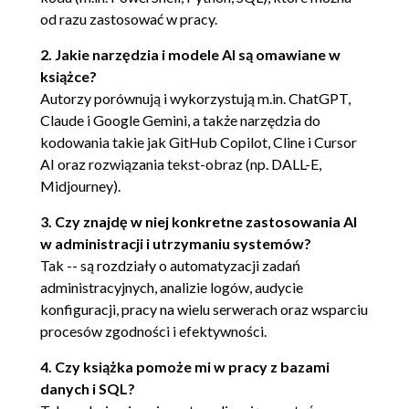
od razu zastosować w pracy.
2.2. Modele AI tekst-obraz
2.2.1. DALL-E firmy OpenAI
2. Jakie narzędzia i modele AI są omawiane w
oraz model 4o
książce?
2.2.2. Midjourney
Autorzy porównują i wykorzystują m.in. ChatGPT,
2.2.3. Google Gemini Imagen
Claude i Google Gemini, a także narzędzia do
oraz Meta Imagine
kodowania takie jak GitHub Copilot, Cline i Cursor
2.3. Prompty użyte w tym rozdziale
AI oraz rozwiązania tekst-obraz (np. DALL-E,
Podsumowanie
Midjourney).
3. Podstawowa inteligencja
3. Czy znajdę w niej konkretne zastosowania AI
3.1. Definicje pojęć
w administracji i utrzymaniu systemów?
3.1.1. Prompty
Tak -- są rozdziały o automatyzacji zadań
3.1.2. Stanowość
administracyjnych, analizie logów, audycie
3.1.3. Utrzymanie kontekstu
konfiguracji, pracy na wielu serwerach oraz wsparciu
i spójność
procesów zgodności i efektywności.
3.1.4. Tokeny
3.2. Wszystko, czego nigdy nie chciałeś
4. Czy książka pomoże mi w pracy z bazami
wiedzieć o tokenach
danych i SQL?
3.2.1. Limity tokenów