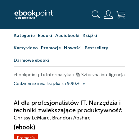
Kategorie
Ebooki
Audiobooki
Książki
Kursy video
Promocje
Nowości
Bestsellery
Darmowe ebooki
ebookpoint.pl
»
Informatyka
»
📚 Sztuczna inteligencja
Codziennie inna książka za 9,90zł
AI dla profesjonalistów IT. Narzędzia i
techniki zwiększające produktywność
Chrissy LeMaire, Brandon Abshire
(ebook)
Promocja