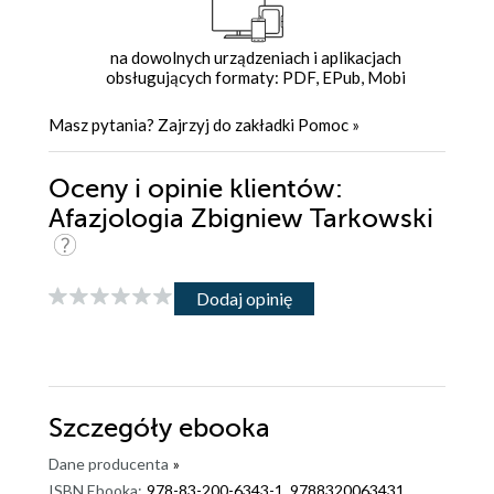
na dowolnych urządzeniach i aplikacjach
obsługujących formaty: PDF, EPub, Mobi
Masz pytania? Zajrzyj do zakładki
Pomoc
»
Oceny i opinie klientów:
Afazjologia Zbigniew Tarkowski
Dodaj opinię
Szczegóły
ebooka
Dane producenta
»
ISBN Ebooka:
978-83-200-6343-1, 9788320063431