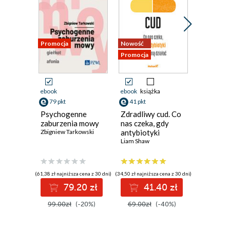
Promocja
Nowość
Promocja
Promocja
ebook
ebook
książka
ebook
79 pkt
41 pkt
47 pkt
Psychogenne
Zdradliwy cud. Co
Cudowne
zaburzenia mowy
nas czeka, gdy
Maja Sosn
Zbigniew Tarkowski
antybiotyki
przestaną działać
Liam Shaw
(61,38 zł najniższa cena z 30 dni)
(34,50 zł najniższa cena z 30 dni)
(59,00 zł najni
79.20 zł
41.40 zł
4
99.00zł
(-20%)
69.00zł
(-40%)
59.00z