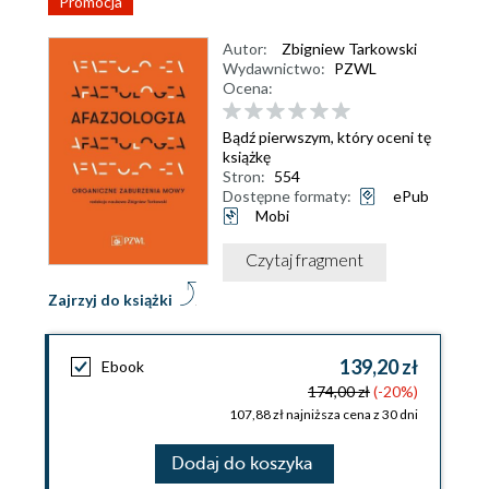
Promocja
Autor:
Zbigniew Tarkowski
Wydawnictwo:
PZWL
Ocena:
Bądź pierwszym, który oceni tę
książkę
Stron:
554
Dostępne formaty:
ePub
Mobi
Czytaj fragment
Zajrzyj do książki
139,20 zł
Ebook
174,00 zł
(-20%)
107,88 zł najniższa cena z 30 dni
Dodaj do koszyka