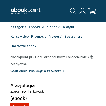
Kategorie
Ebooki
Audiobooki
Książki
Kursy video
Promocje
Nowości
Bestsellery
Darmowe ebooki
ebookpoint.pl
»
Popularnonaukowe i akademickie
»
📚
Medycyna
Codziennie inna książka za 9,90zł
Afazjologia
Zbigniew Tarkowski
(ebook)