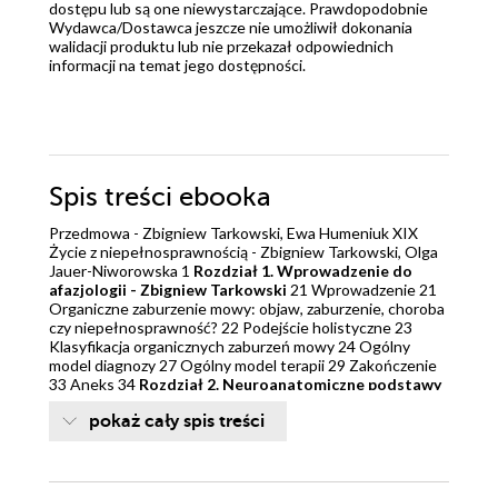
dostępu lub są one niewystarczające. Prawdopodobnie
Wydawca/Dostawca jeszcze nie umożliwił dokonania
walidacji produktu lub nie przekazał odpowiednich
informacji na temat jego dostępności.
Spis treści
ebooka
Przedmowa - Zbigniew Tarkowski, Ewa Humeniuk XIX
Życie z niepełnosprawnością - Zbigniew Tarkowski, Olga
Jauer-Niworowska 1
Rozdział 1. Wprowadzenie do
afazjologii - Zbigniew Tarkowski
21 Wprowadzenie 21
Organiczne zaburzenie mowy: objaw, zaburzenie, choroba
czy niepełnosprawność? 22 Podejście holistyczne 23
Klasyfikacja organicznych zaburzeń mowy 24 Ogólny
model diagnozy 27 Ogólny model terapii 29 Zakończenie
33 Aneks 34
Rozdział 2. Neuroanatomiczne podstawy
procesu komunikatywnego - Andrzej Obrębowski
35
pokaż cały spis treści
Wprowadzenie 35 Rozwój układu nerwowego 35
Charakterystyka mózgowia 36 Budowa kory mózgu 39
Jądra podstawne 42 Wzgórzomózgowie i podwzgórze 42
Torebka wewnętrzna 43 Twór siatkowaty 44 Część
aferentna procesu komunikatywnego 44 Część eferentna