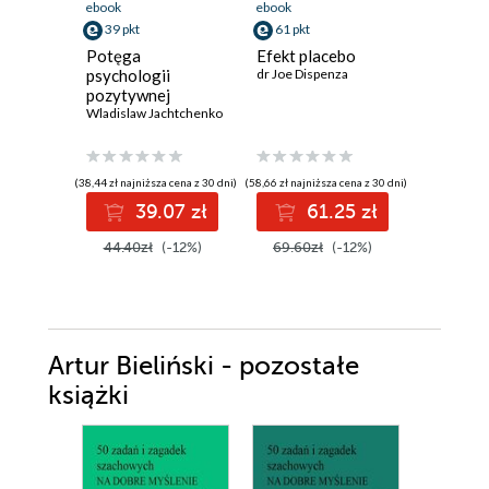
ebook
ebook
ebook
39 pkt
61 pkt
36 pkt
Potęga
Efekt placebo
Psychoc
psychologii
dr Joe Dispenza
Maltz Max
pozytywnej
Wladislaw Jachtchenko
(38,44 zł najniższa cena z 30 dni)
(58,66 zł najniższa cena z 30 dni)
(29,90 zł najni
39.07 zł
61.25 zł
3
44.40zł
(-12%)
69.60zł
(-12%)
46.00z
Artur Bieliński - pozostałe
książki