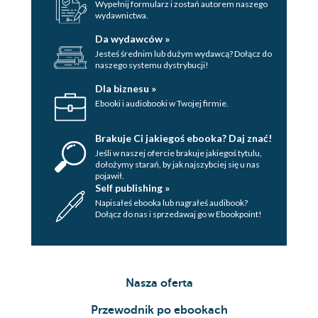
Wypełnij formularz i zostań autorem naszego
Zadanie 46. Znajdź 2 ruchy prowadzące do
wydawnictwa.
sukcesu......................................................................................236
Zadanie 47. Znajdź 1 ruch prowadzący do
Da wydawców »
sukcesu.........................................................................................240
Jesteś średnim lub dużym wydawcą? Dołącz do
Zadanie 48. Znajdź 1 ruch prowadzący do
naszego systemu dystrybucji!
sukcesu.........................................................................................243
Zadanie 49. Znajdź 1 ruch prowadzący do
Dla biznesu »
sukcesu.........................................................................................248
Ebooki i audiobooki w Twojej firmie.
Zadanie 50. Znajdź 6 ruchów prowadzących do
sukcesu..............................................................................251
Brakuje Ci jakiegoś ebooka? Daj znać!
Jeśli w naszej ofercie brakuje jakiegoś tytulu,
dołożymy starań, by jak najszybciej się u nas
pojawił.
Self publishing »
Napisałeś ebooka lub nagrałeś audibook?
Dołącz do nas i sprzedawaj go w Ebookpoint!
Nasza oferta
Przewodnik po ebookach