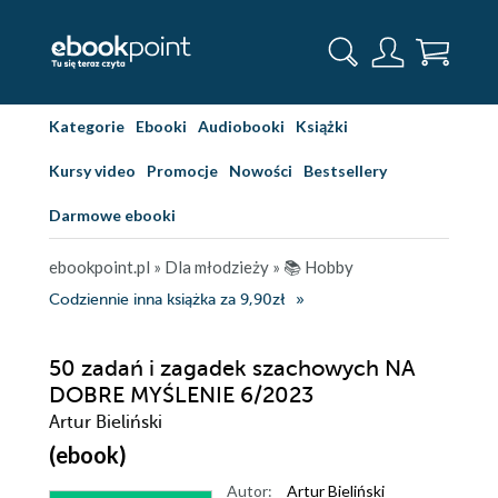
Kategorie
Ebooki
Audiobooki
Książki
Kursy video
Promocje
Nowości
Bestsellery
Darmowe ebooki
ebookpoint.pl
»
Dla młodzieży
»
📚 Hobby
Codziennie inna książka za 9,90zł
50 zadań i zagadek szachowych NA
DOBRE MYŚLENIE 6/2023
Artur Bieliński
(ebook)
Autor:
Artur Bieliński