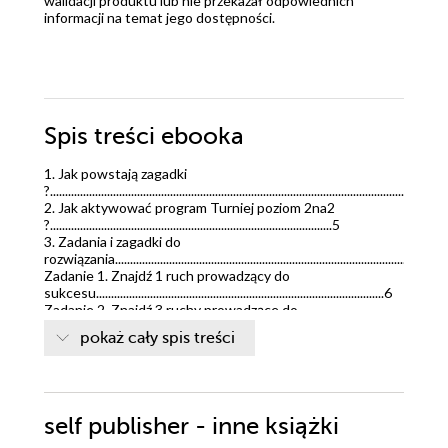
walidacji produktu lub nie przekazał odpowiednich
informacji na temat jego dostępności.
Spis treści
ebooka
1. Jak powstają zagadki
?...................................................................................................................................
2. Jak aktywować program Turniej poziom 2na2
?..............................................................................................5
3. Zadania i zagadki do
rozwiązania..............................................................................................................
Zadanie 1. Znajdź 1 ruch prowadzący do
sukcesu................................................................................................6
Zadanie 2. Znajdź 3 ruchy prowadzące do
sukcesu............................................................................................9
pokaż cały spis treści
Zadanie 3. Znajdź 1 ruch prowadzący do
sukcesu..............................................................................................16
Zadanie 4. Znajdź 8 ruchów prowadzących do
sukcesu...................................................................................19
Zadanie 5. Znajdź 1 ruch prowadzący do sukcesu i 2 ruchy
self publisher - inne książki
prowadzące do remisu............................30
Zadanie 6. Znajdź 1 ruch prowadzący do