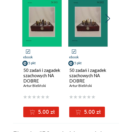
ebook
ebook
ebook
5 pkt
5 pkt
5 pkt
50 zadań i zagadek
50 zadań i zagadek
50 zadań
szachowych NA
szachowych NA
szachow
DOBRE
DOBRE
DOBRE
MYŚLENIE
Artur Bieliński
MYŚLENIE
Artur Bieliński
MYŚLEN
Artur Bieli
28/2021
36/2022
18/202
5.00 zł
5.00 zł
5