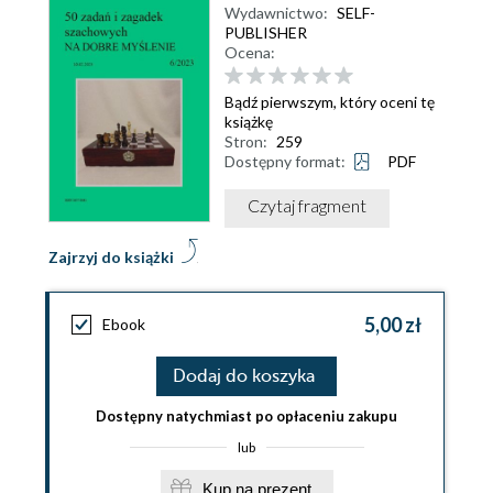
Wydawnictwo:
SELF-
PUBLISHER
Ocena:
Bądź pierwszym, który oceni tę
książkę
Stron:
259
Dostępny format:
PDF
Czytaj fragment
Zajrzyj do książki
5,00 zł
Ebook
Dodaj do koszyka
Dostępny natychmiast po opłaceniu zakupu
lub
Kup na prezent