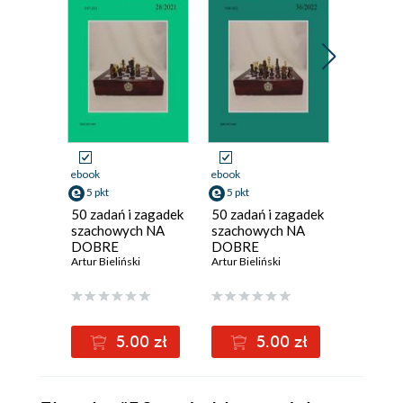
ebook
ebook
ebook
5 pkt
5 pkt
5 pkt
50 zadań i zagadek
50 zadań i zagadek
50 zadań
szachowych NA
szachowych NA
szachow
DOBRE
DOBRE
DOBRE
MYŚLENIE
Artur Bieliński
MYŚLENIE
Artur Bieliński
MYŚLEN
Artur Bieli
28/2021
36/2022
18/202
5.00 zł
5.00 zł
5