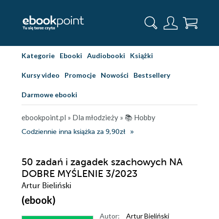
Kategorie
Ebooki
Audiobooki
Książki
Kursy video
Promocje
Nowości
Bestsellery
Darmowe ebooki
ebookpoint.pl
»
Dla młodzieży
»
📚 Hobby
Codziennie inna książka za 9,90zł
50 zadań i zagadek szachowych NA
DOBRE MYŚLENIE 3/2023
Artur Bieliński
(ebook)
Autor:
Artur Bieliński