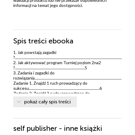
walidacji produktu lub nie przekazał odpowiednich
informacji na temat jego dostępności.
Spis treści
ebooka
1. Jak powstają zagadki
?.............................................................................................................................4
2. Jak aktywować program Turniej poziom 2na2
?.............................................................................5
3. Zadania i zagadki do
rozwiązania........................................................................................................6
Zadanie 1. Znajdź 1 ruch prowadzący do
sukcesu..............................................................................6
Zadanie 2. Znajdź 2 ruchy prowadzące do
sukcesu...........................................................................9
pokaż cały spis treści
Zadanie 3. Znajdź 7 ruchów prowadzących do
sukcesu.................................................................16
Zadanie 4. Znajdź 3 ruchy prowadzące do
sukcesu.........................................................................26
Zadanie 5. Znajdź 3 ruchy prowadzące do
self publisher - inne książki
sukcesu.........................................................................33
Zadanie 6. Znajdź 5 ruchów prowadzących do