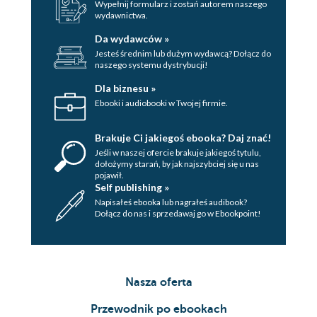
Wypełnij formularz i zostań autorem naszego
Zadanie 46. Znajdź 1 ruch prowadzący do
wydawnictwa.
sukcesu........................................................................261
Zadanie 47. Znajdź 1 ruch prowadzący do
Da wydawców »
sukcesu........................................................................265
Jesteś średnim lub dużym wydawcą? Dołącz do
Zadanie 48. Znajdź 1 ruch prowadzący do
naszego systemu dystrybucji!
sukcesu........................................................................270
Zadanie 49. Znajdź 2 ruchy prowadzące do
Dla biznesu »
sukcesu.....................................................................275
Ebooki i audiobooki w Twojej firmie.
Zadanie 50. Znajdź 3 ruchy prowadzące do
sukcesu.....................................................................281
Brakuje Ci jakiegoś ebooka? Daj znać!
Jeśli w naszej ofercie brakuje jakiegoś tytulu,
dołożymy starań, by jak najszybciej się u nas
pojawił.
Self publishing »
Napisałeś ebooka lub nagrałeś audibook?
Dołącz do nas i sprzedawaj go w Ebookpoint!
Nasza oferta
Przewodnik po ebookach