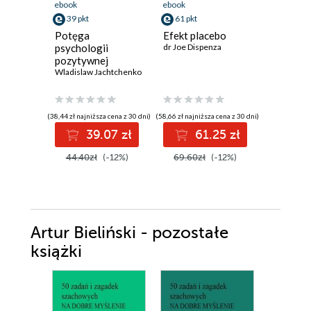
ebook
ebook
ebook
39 pkt
61 pkt
36 pkt
Potęga
Efekt placebo
Psychoc
psychologii
dr Joe Dispenza
Maltz Max
pozytywnej
Wladislaw Jachtchenko
(38,44 zł najniższa cena z 30 dni)
(58,66 zł najniższa cena z 30 dni)
(29,90 zł najni
39.07 zł
61.25 zł
3
44.40zł
(-12%)
69.60zł
(-12%)
46.00z
Artur Bieliński - pozostałe
książki