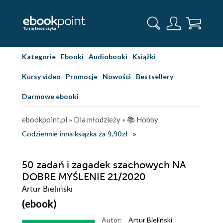
Kategorie
Ebooki
Audiobooki
Książki
Kursy video
Promocje
Nowości
Bestsellery
Darmowe ebooki
ebookpoint.pl
»
Dla młodzieży
»
📚 Hobby
Codziennie inna książka za 9,90zł
50 zadań i zagadek szachowych NA
DOBRE MYŚLENIE 21/2020
Artur Bieliński
(ebook)
Autor:
Artur Bieliński