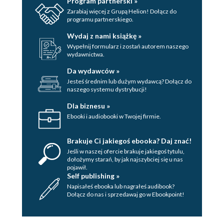
Program partnerski »
sukcesu....................................................................................212
Zarabiaj więcej z Grupą Helion! Dołącz do
Zadanie 44. Znajdź 1 ruch prowadzący do
programu partnerskiego.
sukcesu....................................................................................215
Zadanie 45. Znajdź 1 ruch prowadzący do
Wydaj z nami książkę »
sukcesu....................................................................................218
Wypełnij formularz i zostań autorem naszego
Zadanie 46. Znajdź 1 ruch prowadzący do
wydawnictwa.
sukcesu....................................................................................222
Zadanie 47. Znajdź 1 ruch prowadzący do
Da wydawców »
sukcesu....................................................................................227
Jesteś średnim lub dużym wydawcą? Dołącz do
Zadanie 48. Znajdź 1 ruch prowadzący do
naszego systemu dystrybucji!
sukcesu....................................................................................232
Zadanie 49. Znajdź 6 ruchów prowadzących do
Dla biznesu »
sukcesu.........................................................................236
Ebooki i audiobooki w Twojej firmie.
Zadanie 50. Znajdź 1 ruch prowadzący do
sukcesu....................................................................................247
Brakuje Ci jakiegoś ebooka? Daj znać!
Jeśli w naszej ofercie brakuje jakiegoś tytulu,
dołożymy starań, by jak najszybciej się u nas
pojawił.
Self publishing »
Napisałeś ebooka lub nagrałeś audibook?
Dołącz do nas i sprzedawaj go w Ebookpoint!