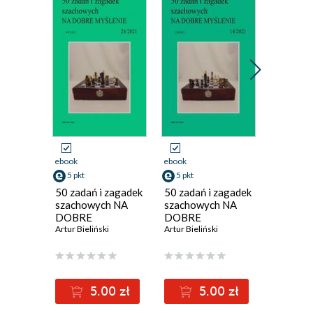
ebook
ebook
ebook
5 pkt
5 pkt
5 pkt
50 zadań i zagadek
50 zadań i zagadek
50 zadań
szachowych NA
szachowych NA
szachow
DOBRE
DOBRE
DOBRE
MYŚLENIE
Artur Bieliński
MYŚLENIE
Artur Bieliński
MYŚLEN
Artur Bieli
28/2021
14/2021
26/202
5.00 zł
5.00 zł
5