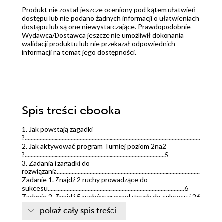
Produkt nie został jeszcze oceniony pod kątem ułatwień
dostępu lub nie podano żadnych informacji o ułatwieniach
dostępu lub są one niewystarczające. Prawdopodobnie
Wydawca/Dostawca jeszcze nie umożliwił dokonania
walidacji produktu lub nie przekazał odpowiednich
informacji na temat jego dostępności.
Spis treści
ebooka
1. Jak powstają zagadki
?...................................................................................................................................
2. Jak aktywować program Turniej poziom 2na2
?..............................................................................................5
3. Zadania i zagadki do
rozwiązania..............................................................................................................
Zadanie 1. Znajdź 2 ruchy prowadzące do
sukcesu............................................................................................6
Zadanie 2. Znajdź 5 ruchów prowadzących do sukcesu i 26
ruchów prowadzących do remisu.....10
pokaż cały spis treści
Zadanie 3. Znajdź 1 ruch prowadzący do
sukcesu............................................................................................20