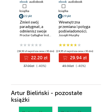
ebook
audiobook
ebook
audiobook
ebook
aud
książka
książka
książka
22 pkt
29 pkt
32 pkt
Zmień swój
Wewnętrzna
Sekret s
paradygmat, a
przemiana i potęga
wzbogaca
odmienisz swoje
podświadomości.
Zmień my
życie. Dziennik
Proctor Gallagher Institute
,
Bob Proctor
Kreuj
Joseph Murphy
sukcesie 
Bob Proct
Twojej osobistej
rzeczywistość
pieniądz
przemiany
poprzez myśli,
stwórz ż
emocje, nawyki i
którego
(18,50 zł najniższa cena z 30 dni)
(24,95 zł najniższa cena z 30 dni)
(27,45 zł najni
wiarę w siebie
22.20 zł
29.94 zł
3
37.00zł
(-40%)
49.90zł
(-40%)
54.90z
Artur Bieliński - pozostałe
książki