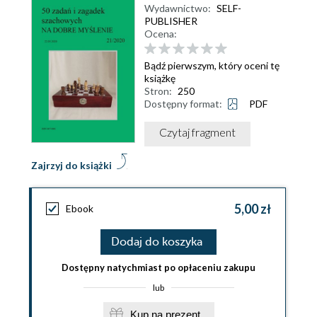
Wydawnictwo:
SELF-
PUBLISHER
Ocena:
Bądź pierwszym, który oceni tę
książkę
Stron:
250
Dostępny format:
PDF
Czytaj fragment
Zajrzyj do książki
5,00 zł
Ebook
Dodaj do koszyka
Dostępny natychmiast po opłaceniu zakupu
lub
Kup na prezent