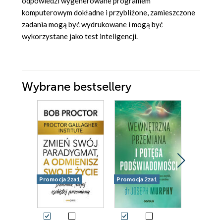
odpowiedzi wygenerowane programem
komputerowym dokładne i przybliżone, zamieszczone
zadania mogą być wydrukowane i mogą być
wykorzystane jako test inteligencji.
Wybrane bestsellery
Promocja 2za1
Promocja 2za1
Promocja 